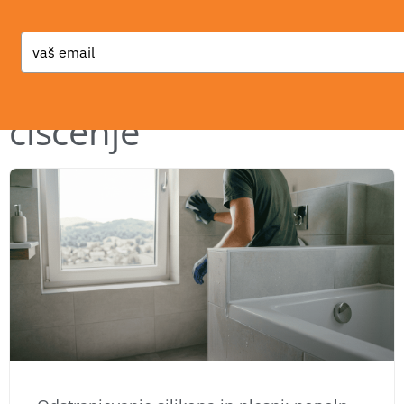
Type
your
email
čiščenje