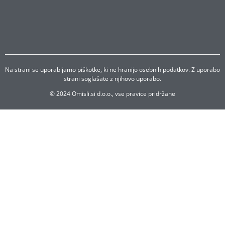
Na strani se uporabljamo piškotke, ki ne hranijo osebnih podatkov. Z uporabo
strani soglašate z njihovo uporabo.
© 2024 Omisli.si d.o.o., vse pravice pridržane