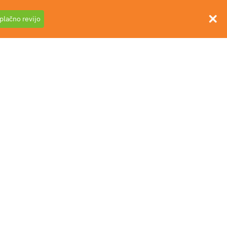
plačno revijo
 podjetje
030 635 598