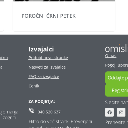
POROČNI ČRNI PETEK
Izvajalci
O nas
ačno
Pridobi nove stranke
Pogoji upor
ka
Nasveti za izvajalce
FAQ za izvajalce
Oddajte 
Cenik
Registri
ZA PODJETJA:
Sledite na
 najemanja
040 520 637
 izogniti
Hitro do več strank: Preverjeni
Prenesite 
recepti za dvig realizacije