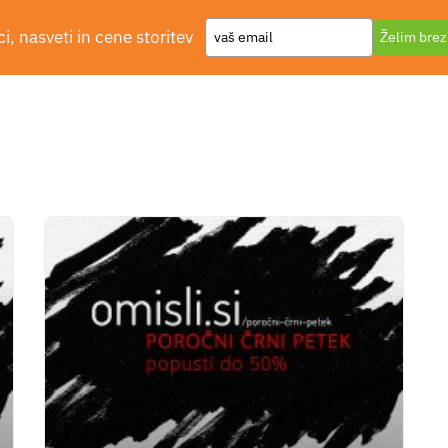
Type
i, nasveti in cene storitev
Želim brez
Dodajte svoje
your
email