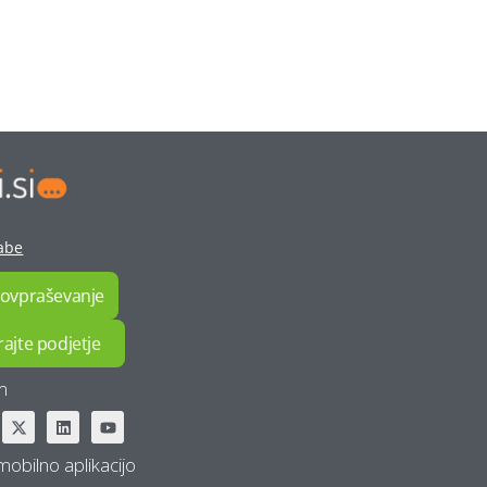
abe
povpraševanje
rajte podjetje
m
mobilno aplikacijo