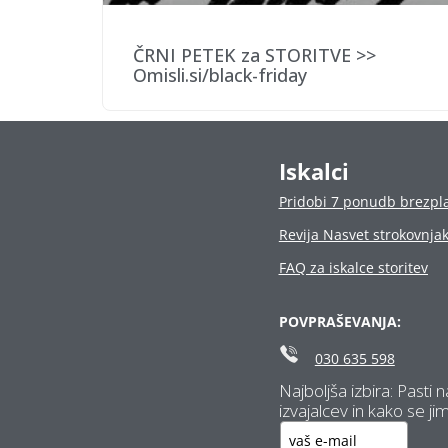
ČRNI PETEK za STORITVE >>
Omisli.si/black-friday
Iskalci
Pridobi 7 ponudb brezpl
Revija Nasvet strokovnja
FAQ za iskalce storitev
POVPRAŠEVANJA:
030 635 598
Najboljša izbira: Pasti
izvajalcev in kako se jim