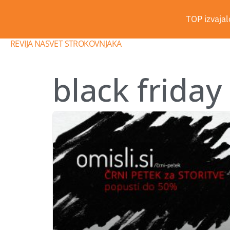
TOP izvajalc
REVIJA NASVET STROKOVNJAKA
black friday