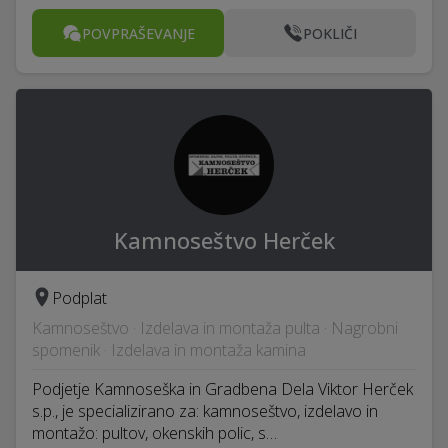
POVPRAŠEVANJE
POKLIČI
Kamnoseštvo Herček
Podplat
Kamnoseštvo · Izdelava in montaža pulta · Nagrobni
spomenik · Izdelava in montaža kamina
Podjetje Kamnoseška in Gradbena Dela Viktor Herček
s.p., je specializirano za: kamnoseštvo, izdelavo in
montažo: pultov, okenskih polic, s…