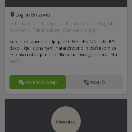
Log pri Brezovici
Izdelava in montaža pulta · Kamnoseštvo · Nagrobni
spomenik · Talne obloge · Stenske obloge
Sem predstavnik podjetja STONE DESIGN LUXURY
d.o.o. , kjer z znanjem, natančnostjo in občutkom za
estetiko ustvarjamo izdelke iz naravnega kamna. Na…
Več
POVPRAŠEVANJE
POKLIČI