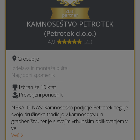
KAMNOSEŠTVO PETROTEK
(Petrotek d.o.o.)
4,9
(
22
)
Grosuplje
Izdelava in montaža pulta ·
Nagrobni spomenik
Izbran že 10 krat
Preverjeni ponudnik
NEKAJ O NAS: Kamnoseško podjetje Petrotek neguje
svojo družinsko tradicijo v kamnoseštvu in
gradbeništvu ter je s svojim vrhunskim oblikovanjem v
ve…
Več