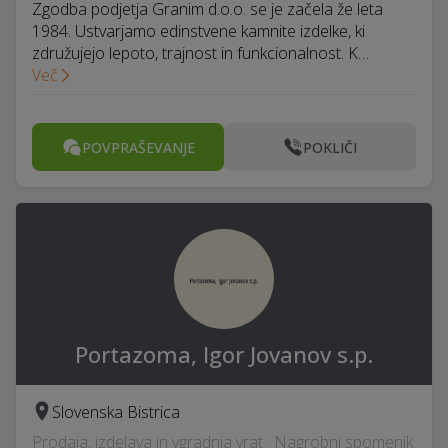
Zgodba podjetja Granim d.o.o. se je začela že leta
1984. Ustvarjamo edinstvene kamnite izdelke, ki
združujejo lepoto, trajnost in funkcionalnost. K…
Več
POVPRAŠEVANJE
POKLIČI
Portazoma, Igor Jovanov s.p.
Slovenska Bistrica
Prodaja, izdelava in vgradnja vrat · Nagrobni spomenik