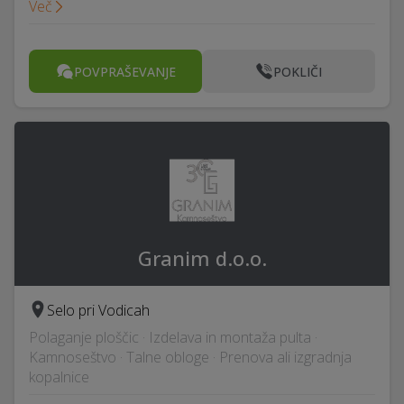
Več
POVPRAŠEVANJE
POKLIČI
Granim d.o.o.
Selo pri Vodicah
Polaganje ploščic · Izdelava in montaža pulta ·
Kamnoseštvo · Talne obloge · Prenova ali izgradnja
kopalnice