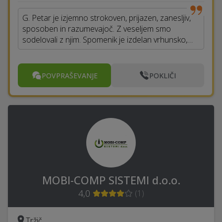
G. Petar je izjemno strokoven, prijazen, zanesljiv,
sposoben in razumevajoč. Z veseljem smo
sodelovali z njim. Spomenik je izdelan vrhunsko,…
POVPRAŠEVANJE
POKLIČI
MOBI-COMP SISTEMI d.o.o.
4,0
(
1
)
Tržič