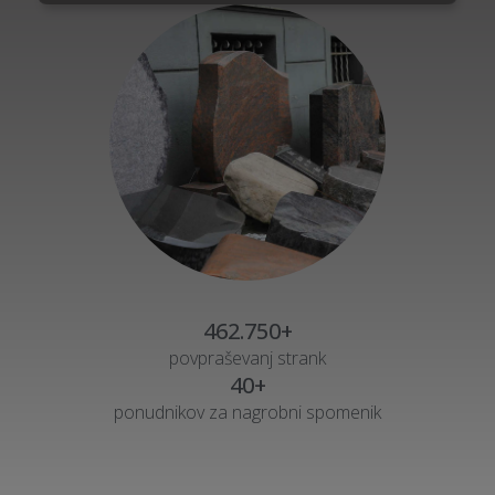
462.750+
povpraševanj strank
40+
ponudnikov za nagrobni spomenik