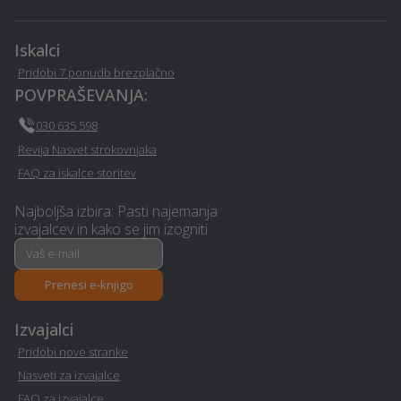
Ajdovscina
elektrarne - Ajdovscina
Iskalci
Prodaja avtodelov -
Poslovni programi -
Pridobi 7 ponudb brezplačno
Ajdovscina
Ajdovscina
POVPRAŠEVANJA:
Montaža in prodaja oken
Polepitev vozila -
030 635 598
- Ajdovscina
Ajdovscina
Revija Nasvet strokovnjaka
FAQ za iskalce storitev
Najem prostora za
Odkup rabljenih vozil -
dogodke - Ajdovscina
Ajdovscina
Najboljša izbira: Pasti najemanja
izvajalcev in kako se jim izogniti
Avtodvigala / dvižne
Namakalni sistem -
košare in dvižne ploščadi -
Ajdovscina
Prenesi e-knjigo
Ajdovscina
Izvajalci
Male čistilne naprave -
Sanacija balkonov in teras
Pridobi nove stranke
Ajdovscina
- Ajdovscina
Nasveti za izvajalce
FAQ za izvajalce