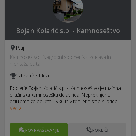
Bojan Kolarič s.p. - Kamnoseštvo
Ptuj
Kamnoseštvo · Nagrobni spomenik · Izdelava in
montaža pulta
Izbran že 1 krat
Podjetje Bojan Kolarič s.p. - Kamnoseštvo je majhna
družinska kamnoseška delavnica. Neprekinjeno
delujemo že od leta 1986 in v teh letih smo si prido…
Več
POVPRAŠEVANJE
POKLIČI