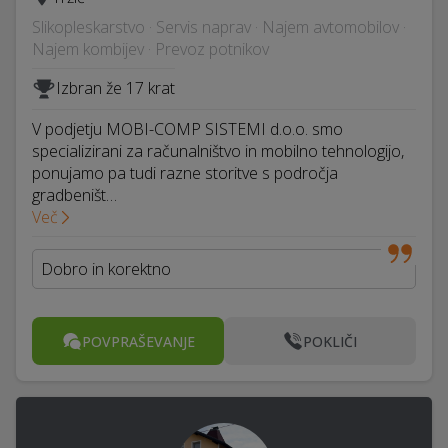
Slikopleskarstvo · Servis naprav · Najem avtomobilov ·
Najem kombijev · Prevoz potnikov
Izbran že 17 krat
V podjetju MOBI-COMP SISTEMI d.o.o. smo
specializirani za računalništvo in mobilno tehnologijo,
ponujamo pa tudi razne storitve s področja
gradbeništ…
Več
Dobro in korektno
POVPRAŠEVANJE
POKLIČI