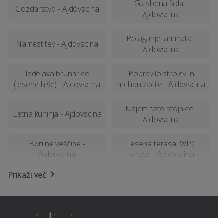
Glasbena šola -
Gozdarstvo - Ajdovscina
Ajdovscina
Polaganje laminata -
Namestitev - Ajdovscina
Ajdovscina
Izdelava brunarice
Popravilo strojev in
(lesene hiše) - Ajdovscina
mehanizacije - Ajdovscina
Najem foto stojnice -
Letna kuhinja - Ajdovscina
Ajdovscina
Borilne veščine -
Lesena terasa, WPC
Ajdovscina
terase - Ajdovscina
Prikaži več
Računalništvo in IT
Šiviljstvo, krojaštvo in
storitve - Ajdovscina
vezenje - Ajdovscina
SEO optimizacija spletnih
Kamnolom, peskokop -