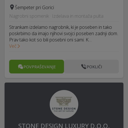
Šempeter pri Gorici
Nagrobni spomenik · Izdelava in montaža pulta
Strankam izdelamo nagrobnik, ki je poseben in tako
poskrbimo da imajo njihovi svojci poseben zadnji dom.
Prav tako kot so bili posebni oni sami. K…
Več
POVPRAŠEVANJE
POKLIČI
STONE DESIGN LUXURY D.O.O.