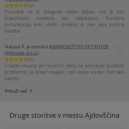
5,0
Ponudnik se je prilagodil našim željam, vse je bilo
pravočasno izvedeno kot obljubljeno. Korektna
komunikacija, brez skritih stroškov in zelo lepa končna
izvedba.
Natasa R.
je ocenil/a
KAMNOSEŠTVO PETROTEK
26. Jan.
(Petrotek d.o.o.)
2026
5,0
V takšni situaciji (ko resnično nihče ne potrebuje dodatnih
problemov), je dober izvajalec zelo veliko vreden. Kar tako
naprej!
Prikaži več
Druge storitve v mestu Ajdovščina