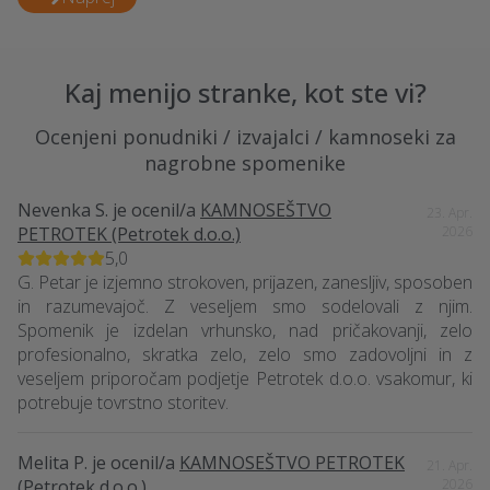
Kaj menijo stranke, kot ste vi?
Ocenjeni ponudniki / izvajalci / kamnoseki za
nagrobne spomenike
Nevenka S.
je ocenil/a
KAMNOSEŠTVO
23. Apr.
PETROTEK (Petrotek d.o.o.)
2026
5,0
G. Petar je izjemno strokoven, prijazen, zanesljiv, sposoben
in razumevajoč. Z veseljem smo sodelovali z njim.
Spomenik je izdelan vrhunsko, nad pričakovanji, zelo
profesionalno, skratka zelo, zelo smo zadovoljni in z
veseljem priporočam podjetje Petrotek d.o.o. vsakomur, ki
potrebuje tovrstno storitev.
Melita P.
je ocenil/a
KAMNOSEŠTVO PETROTEK
21. Apr.
(Petrotek d.o.o.)
2026