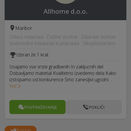
Allhome d.o.o.
Maribor
Odvoz materiala · Čistilne storitve · Zidarske storitve ·
Vodovodne inštalacije in popravila · Slikopleskarstvo
Izbran že 1 krat
Izvajamo vse vrste gradbenih In zakljucnih del
Dobavljamo matetial Kvalitetno izvedemo dela Kako
izstopamo od konkurence Smo zanesljivi ugodni …
Več
POVPRAŠEVANJE
POKLIČI
Naprej