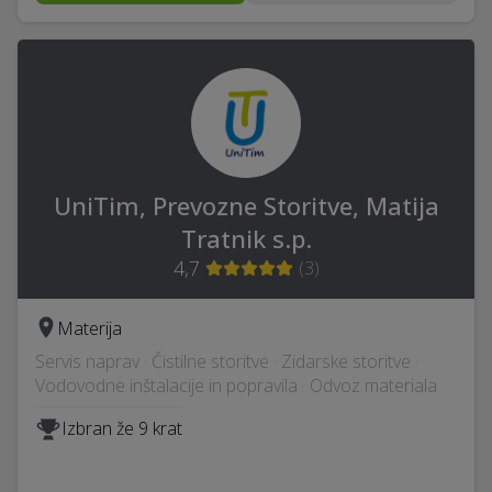
UniTim, Prevozne Storitve, Matija
Tratnik s.p.
4,7
(
3
)
Materija
Servis naprav · Čistilne storitve · Zidarske storitve ·
Vodovodne inštalacije in popravila · Odvoz materiala
Izbran že 9 krat