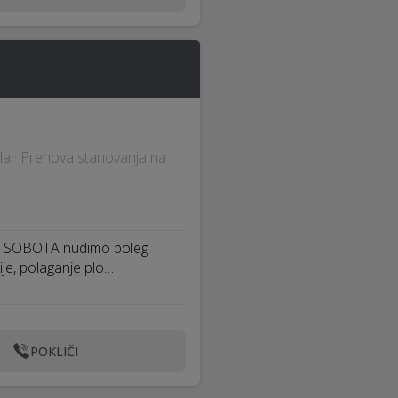
ela · Prenova stanovanja na
A SOBOTA nudimo poleg
ije, polaganje plo…
POKLIČI