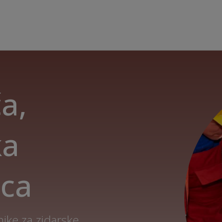
a,
ka
ica
ike za zidarske