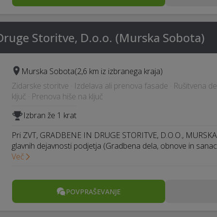
ruge Storitve, D.o.o. (Murska Sobota)
Murska Sobota
(2,6 km iz izbranega kraja)
Zidarske storitve · Izdelava ali prenova fasade · Rušitvena d
ključ · Prenova hiše na ključ
Izbran že 1 krat
Pri ZVT, GRADBENE IN DRUGE STORITVE, D.O.O., MURSK
glavnih dejavnosti podjetja (Gradbena dela, obnove in sanac
Več
POVPRAŠEVANJE