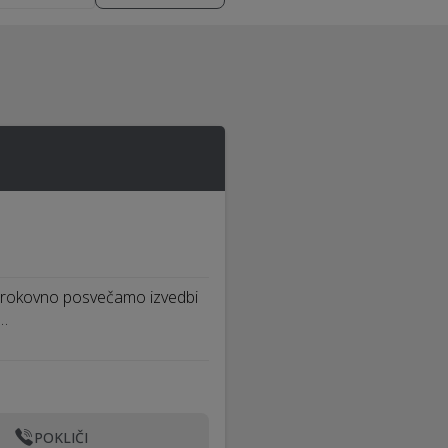
 strokovno posvečamo izvedbi
a…
POKLIČI