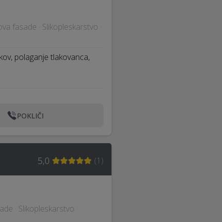
nova fasade · Slikopleskarstvo ·
ov, polaganje tlakovanca,
POKLIČI
5,0
(
1
)
ade · Slikopleskarstvo ·