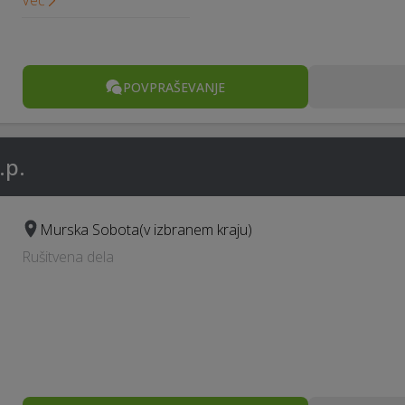
Več
POVPRAŠEVANJE
.p.
Murska Sobota
(v izbranem kraju)
Rušitvena dela