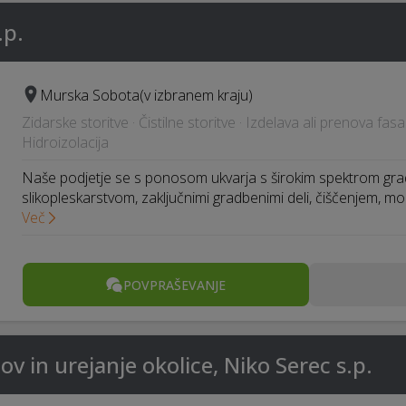
.p.
Murska Sobota
(v izbranem kraju)
Zidarske storitve · Čistilne storitve · Izdelava ali prenova fasa
Hidroizolacija
Naše podjetje se s ponosom ukvarja s širokim spektrom grad
slikopleskarstvom, zaključnimi gradbenimi deli, čiščenjem, m
Več
POVPRAŠEVANJE
v in urejanje okolice, Niko Serec s.p.