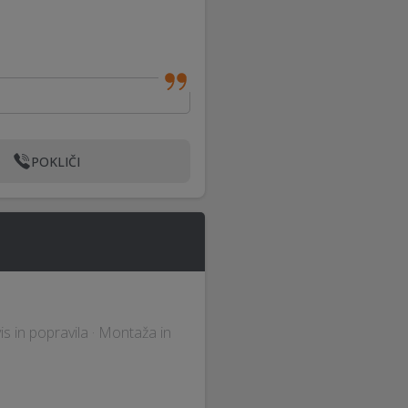
POKLIČI
vis in popravila · Montaža in