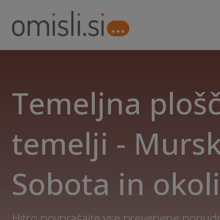
Temeljna plošč
temelji - Murs
Sobota in okol
Hitro povprašajte vse preverjene ponudn