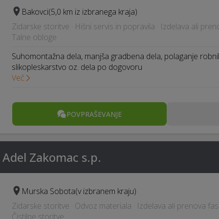
Bakovci
(5,0 km iz izbranega kraja)
Zidarske storitve · Hišni servis in popravila · Izdelava ali pre
Talne obloge
Suhomontažna dela, manjša gradbena dela, polaganje robnik
slikopleskarstvo oz. dela po dogovoru
Več
POVPRAŠEVANJE
 Adel Zakomac s.p.
Murska Sobota
(v izbranem kraju)
Zidarske storitve · Odvoz materiala · Izdelava ali prenova fas
Čistilne storitve