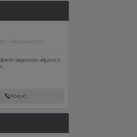
de · Slikopleskarstvo ·
benih dejavnosti, vključno s
on…
POKLIČI