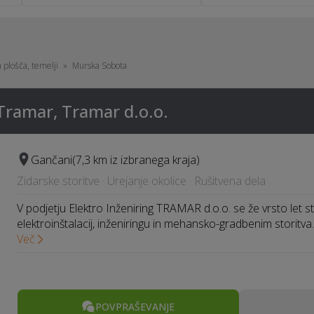
 plošča, temelji
Murska Sobota
 Tramar, Tramar d.o.o.
Gančani
(7,3 km iz izbranega kraja)
Zidarske storitve · Urejanje okolice · Rušitvena dela
V podjetju Elektro Inženiring TRAMAR d.o.o. se že vrsto let
elektroinštalacij, inženiringu in mehansko-gradbenim storitv
Več
POVPRAŠEVANJE