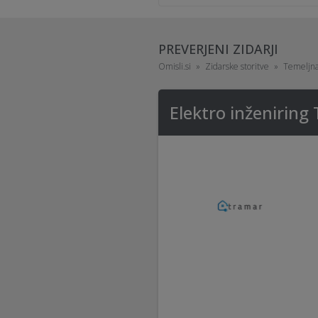
PREVERJENI ZIDARJI
Omisli.si
Zidarske storitve
Temeljna
Elektro inženiring