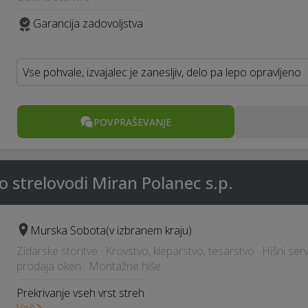
Garancija zadovoljstva
Vse pohvale, izvajalec je zanesljiv, delo pa lepo opravljeno
POVPRAŠEVANJE
o strelovodi Miran Polanec s.p.
Murska Sobota
(v izbranem kraju)
Zidarske storitve · Krovstvo, kleparstvo, tesarstvo · Hišni ser
prodaja oken · Montažne hiše
Prekrivanje vseh vrst streh