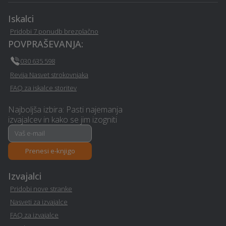
solarnih sistemov /
Braslovce
kolektorjev - Braslovce
Iskalci
Pridobi 7 ponudb brezplačno
Izvedba polnilnice za
POVPRAŠEVANJA:
električna vozila -
Izolacija - Braslovce
Braslovce
030 635 598
Revija Nasvet strokovnjaka
Operacija oči - Braslovce
Fizioterapija - Braslovce
FAQ za iskalce storitev
Prenova stanovanja na
Urejanje okolice -
Najboljša izbira: Pasti najemanja
izvajalcev in kako se jim izogniti
ključ - Braslovce
Braslovce
Kozmetični salon -
Prenova hiše na ključ -
Prenesi e-knjigo
Braslovce
Braslovce
Izvajalci
Polepitev vozila -
E-učenje na daljavo -
Pridobi nove stranke
Braslovce
Braslovce
Nasveti za izvajalce
FAQ za izvajalce
Avtokozmetika -
Sanacija vlage - Braslovce