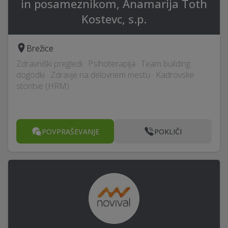
in posameznikom, Anamarija Toth
Kostevc, s.p.
Brežice
Zdravniški pregledi · Psihoterapija · Team building
dogodki · Zdravje na delovnem mestu · Kadrovske
storitve (HRM)
POVPRAŠEVANJE
POKLIČI