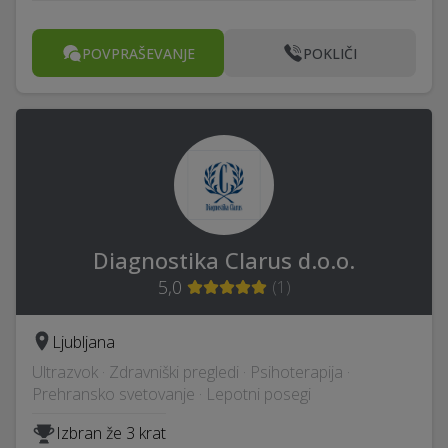
POVPRAŠEVANJE
POKLIČI
Diagnostika Clarus d.o.o.
5,0
(
1
)
Ljubljana
Ultrazvok · Zdravniški pregledi · Psihoterapija ·
Prehransko svetovanje · Lepotni posegi
Izbran že 3 krat