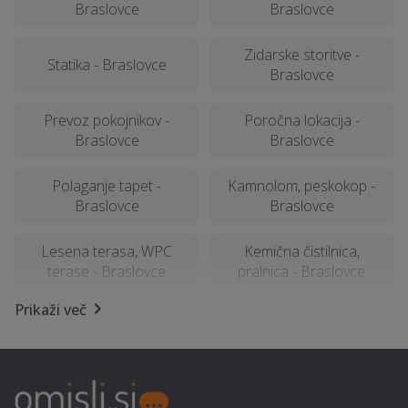
Braslovce
Braslovce
Zidarske storitve -
Statika - Braslovce
Braslovce
Prevoz pokojnikov -
Poročna lokacija -
Braslovce
Braslovce
Polaganje tapet -
Kamnolom, peskokop -
Braslovce
Braslovce
Lesena terasa, WPC
Kemična čistilnica,
terase - Braslovce
pralnica - Braslovce
Prikaži več
Najem tiskalnika -
Geomehanika - Braslovce
Braslovce
Najem mobilnega WC-ja -
Računalništvo in IT
Braslovce
storitve - Braslovce