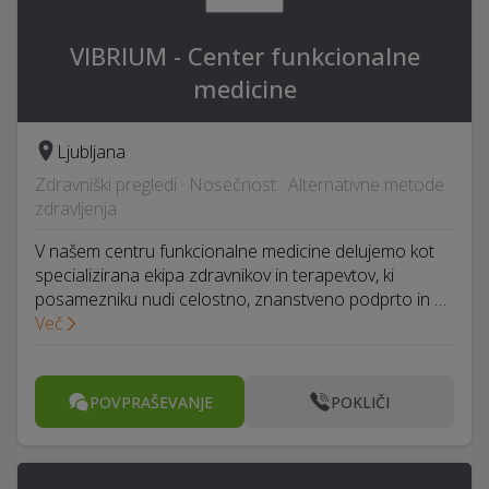
VIBRIUM - Center funkcionalne
medicine
Ljubljana
Zdravniški pregledi · Nosečnost · Alternativne metode
zdravljenja
V našem centru funkcionalne medicine delujemo kot
specializirana ekipa zdravnikov in terapevtov, ki
posamezniku nudi celostno, znanstveno podprto in …
Več
POVPRAŠEVANJE
POKLIČI