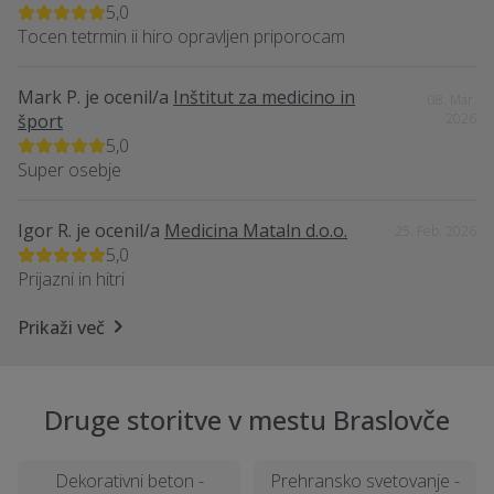
5,0
Tocen tetrmin ii hiro opravljen priporocam
Mark P.
je ocenil/a
Inštitut za medicino in
08. Mar.
šport
2026
5,0
Super osebje
Igor R.
je ocenil/a
Medicina Mataln d.o.o.
25. Feb. 2026
5,0
Prijazni in hitri
Prikaži več
Druge storitve v mestu Braslovče
Dekorativni beton -
Prehransko svetovanje -