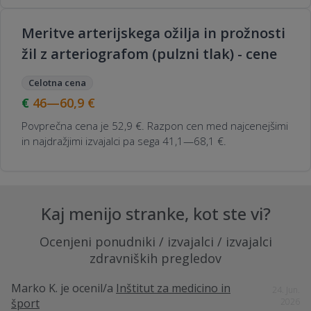
Meritve arterijskega ožilja in prožnosti
žil z arteriografom (pulzni tlak) - cene
Celotna cena
46—60,9
€
Povprečna cena je 52,9 €. Razpon cen med najcenejšimi
in najdražjimi izvajalci pa sega 41,1—68,1 €.
Kaj menijo stranke, kot ste vi?
Ocenjeni ponudniki / izvajalci / izvajalci
zdravniških pregledov
Marko K.
je ocenil/a
Inštitut za medicino in
24. Jun.
šport
2026