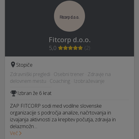
Fitcorp d.o.o.
5,0
(
2
)
Stopiče
Zdravniški pregledi · Osebni trener · Zdravje na
delovnem mestu · Coaching · Izobraževanje
Izbran že 6 krat
ZAP FITCORP sodi med vodilne slovenske
organizacije s področja analize, načrtovanja in
izvajanja aktivnosti za krepitev počutja, zdravja in
delazmožn…
Več