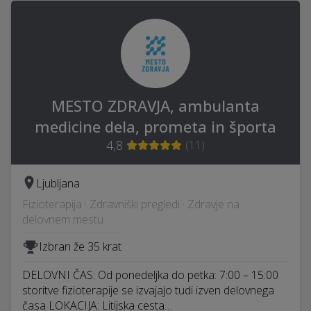
MESTO ZDRAVJA, ambulanta
medicine dela, prometa in športa
4,8
(
11
)
Ljubljana
Fizioterapija · Zdravniški pregledi · Zdravje na
delovnem mestu
Izbran že 35 krat
DELOVNI ČAS: Od ponedeljka do petka: 7:00 – 15:00
storitve fizioterapije se izvajajo tudi izven delovnega
časa LOKACIJA: Litijska cesta…