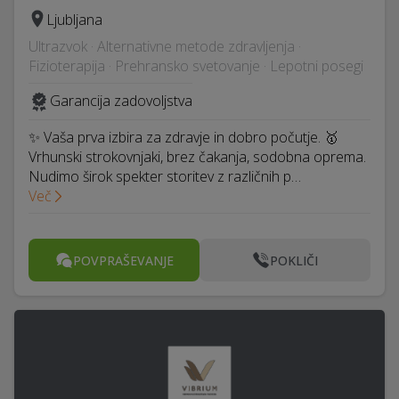
Ljubljana
Ultrazvok · Alternativne metode zdravljenja ·
Fizioterapija · Prehransko svetovanje · Lepotni posegi
Garancija zadovoljstva
✨ Vaša prva izbira za zdravje in dobro počutje. 🥇
Vrhunski strokovnjaki, brez čakanja, sodobna oprema.
Nudimo širok spekter storitev z različnih p…
Več
POVPRAŠEVANJE
POKLIČI