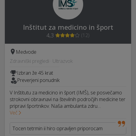
Inštitut za medicino in šport
4,3
(
12
)
Medvode
Zdravniški pregledi · Ultrazvok
Izbran že 45 krat
Preverjeni ponudnik
V Inštitutu za medicino in šport (IMŠ), se posvečamo
strokovni obravnavi na številnih področjih medicine ter
pripravi športnikov. Naša ambulanta zdru…
Več
Tocen tetrmin ii hiro opravljen priporocam