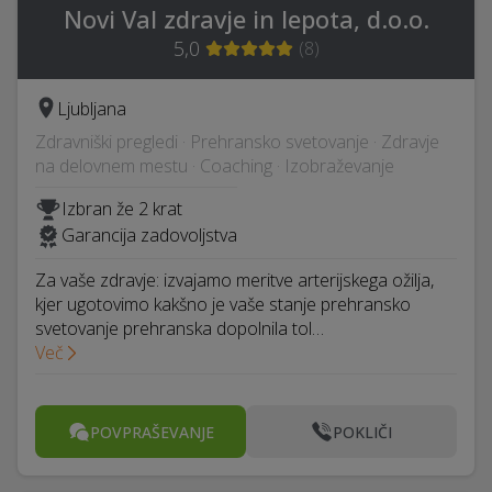
Novi Val zdravje in lepota, d.o.o.
5,0
(
8
)
Ljubljana
Zdravniški pregledi · Prehransko svetovanje · Zdravje
na delovnem mestu · Coaching · Izobraževanje
Izbran že 2 krat
Garancija zadovoljstva
Za vaše zdravje: izvajamo meritve arterijskega ožilja,
kjer ugotovimo kakšno je vaše stanje prehransko
svetovanje prehranska dopolnila tol…
Več
POVPRAŠEVANJE
POKLIČI