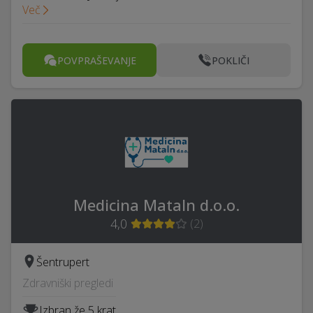
Več
POVPRAŠEVANJE
POKLIČI
Medicina Mataln d.o.o.
4,0
(
2
)
Šentrupert
Zdravniški pregledi
Izbran že 5 krat