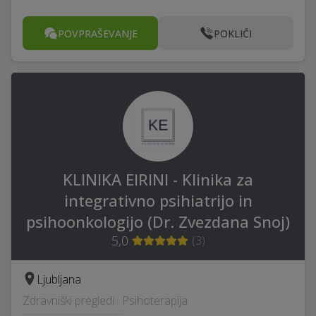
POVPRAŠEVANJE
POKLIČI
KLINIKA EIRINI - Klinika za
integrativno psihiatrijo in
psihoonkologijo (Dr. Zvezdana Snoj)
5,0
(
3
)
Ljubljana
Zdravniški pregledi · Psihoterapija