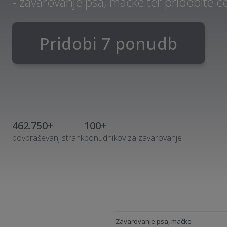
- zavarovanje psa, mačke ter pridobite 
Pridobi 7 ponudb
462.750+
100+
povpraševanj strank
ponudnikov za zavarovanje