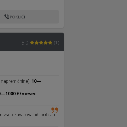
POKLIČI
5,0
(
1
)
 napremičnine):
10—
0—1000 €/mesec
pri vseh zavarovalnih policah.