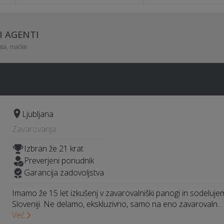
I AGENTI
psa, mačke
Ljubljana
Zavarovanja
Izbran že 21 krat
Preverjeni ponudnik
Garancija zadovoljstva
Imamo že 15 let izkušenj v zavarovalniški panogi in sodeluje
Sloveniji. Ne delamo, ekskluzivno, samo na eno zavarovaln…
Več