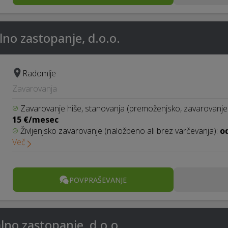
no zastopanje, d.o.o.
Radomlje
Zavarovanja
Zavarovanje hiše, stanovanja (premoženjsko, zavarovanje
15 €/mesec
Življenjsko zavarovanje (naložbeno ali brez varčevanja):
o
Več
POVPRAŠEVANJE
lno zastopanje, d.o.o.