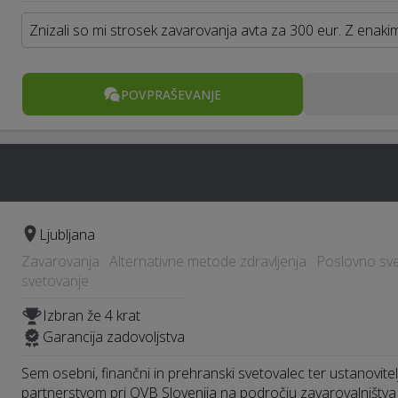
Znizali so mi strosek zavarovanja avta za 300 eur. Z enakim
POVPRAŠEVANJE
Ljubljana
Zavarovanja · Alternativne metode zdravljenja · Poslovno sv
svetovanje
Izbran že 4 krat
Garancija zadovoljstva
Sem osebni, finančni in prehranski svetovalec ter ustanovitelj 
partnerstvom pri OVB Slovenija na področju zavarovalništva