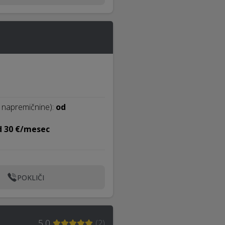
 napremičnine):
od
d 30 €/mesec
POKLIČI
5,0
(
2
)