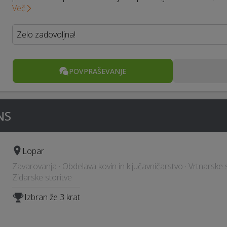
Več
Zelo zadovoljna!
POVPRAŠEVANJE
NS
Lopar
Zavarovanja · Obdelava kovin in ključavničarstvo · Vrtnarske s
Zidarske storitve
Izbran že 3 krat