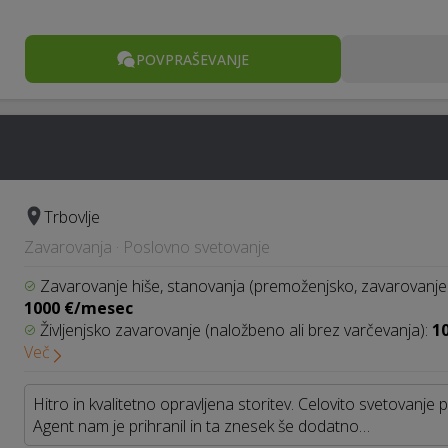
POVPRAŠEVANJE
Trbovlje
Zavarovanja · Poslovno svetovanje
Zavarovanje hiše, stanovanja (premoženjsko, zavarovanje
1000 €/mesec
Življenjsko zavarovanje (naložbeno ali brez varčevanja):
1
Več
Hitro in kvalitetno opravljena storitev. Celovito svetovanje 
Agent nam je prihranil in ta znesek še dodatno…