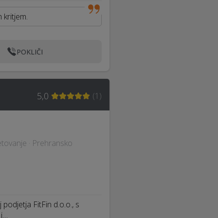
 kritjem.
POKLIČI
5,0
(
1
)
etovanje · Prehransko
podjetja FitFin d.o.o., s
 i…