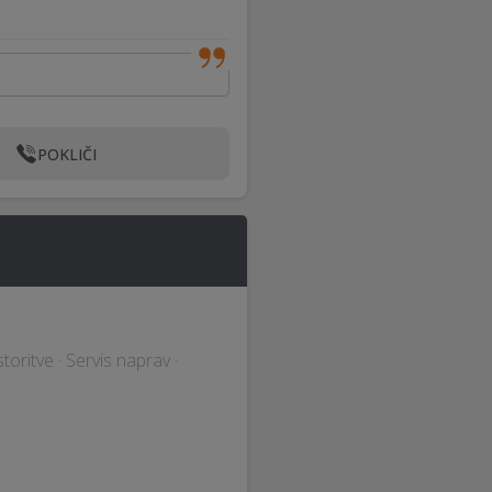
POKLIČI
toritve · Servis naprav ·