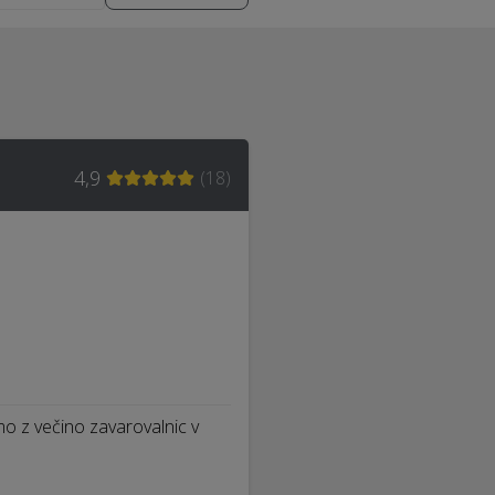
4,9
(
18
)
mo z večino zavarovalnic v