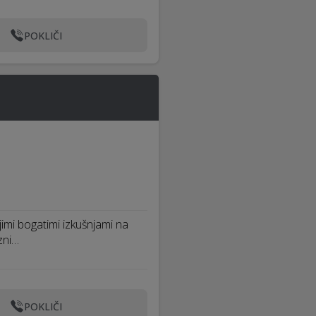
POKLIČI
jimi bogatimi izkušnjami na
zni…
POKLIČI