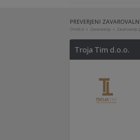
PREVERJENI ZAVAROVALN
Omisli.si
Zavarovanja
Zavarovanje 
Troja Tim d.o.o.