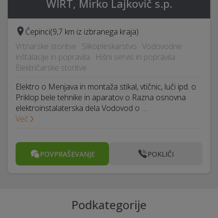
WIRT, Mirko Lajkovič s.p.
Čepinci
(9,7 km iz izbranega kraja)
Vrtnarske storitve · Slikopleskarstvo · Vodovodne
inštalacije in popravila · Hišni servis in popravila ·
Električarske storitve
Elektro o Menjava in montaža stikal, vtičnic, luči ipd. o
Priklop bele tehnike in aparatov o Razna osnovna
elektroinstalaterska dela Vodovod o …
Več
POVPRAŠEVANJE
POKLIČI
Podkategorije