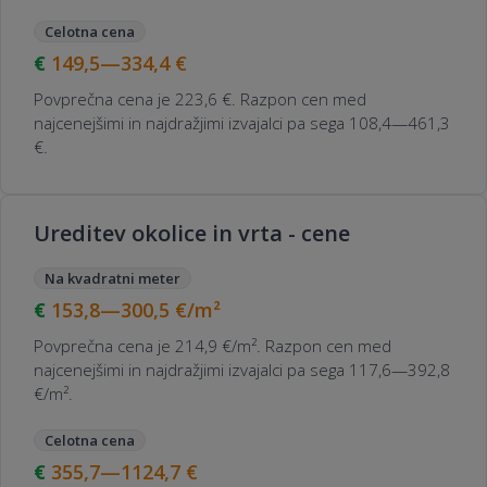
Celotna cena
149,5—334,4
€
Povprečna cena je 223,6 €. Razpon cen med
najcenejšimi in najdražjimi izvajalci pa sega 108,4—461,3
€.
Ureditev okolice in vrta - cene
Na kvadratni meter
153,8—300,5
€/m²
Povprečna cena je 214,9 €/m². Razpon cen med
najcenejšimi in najdražjimi izvajalci pa sega 117,6—392,8
€/m².
Celotna cena
355,7—1124,7
€