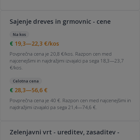
Sajenje dreves in grmovnic - cene
Na kos
19,3—22,3
€/kos
Povprečna cena je 20,8 €/kos. Razpon cen med
najcenejšimi in najdražjimi izvajalci pa sega 18,3—23,7
€/kos.
Celotna cena
28,3—56,6
€
Povprečna cena je 40 €. Razpon cen med najcenejšimi in
najdražjimi izvajalci pa sega 21,4—74,6 €.
Zelenjavni vrt - ureditev, zasaditev -