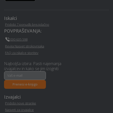
Frizerstvo - Grad
zavarovanje - Grad
Nezgodno zavarovanje -
Arhitekturne storitve -
Iskalci
Grad
Grad
Pridobi 7 ponudb brezplačno
POVPRAŠEVANJA:
Mizarstvo - Grad
Snemanje poroke - Grad
030 635 598
Revija Nasvet strokovnjaka
Interier / notranje
Ortodontija - Grad
FAQ za iskalce storitev
oblikovanje - Grad
Najboljša izbira: Pasti najemanja
Električarske storitve -
izvajalcev in kako se jim izogniti
Pasji hotel - Grad
Grad
Avto storitve in oprema -
Prenesi e-knjigo
Letna kuhinja - Grad
Grad
Izvajalci
Izdelava in montaža
Pridobi nove stranke
Polaganje tapet - Grad
kamina - Grad
Nasveti za izvajalce