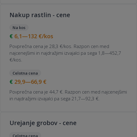
Nakup rastlin - cene
Na kos
6,1—132
€/kos
Povprečna cena je 28,3 €/kos. Razpon cen med
najcenejšimi in najdražjimi izvajalci pa sega 1,8—452,7
€/kos.
Celotna cena
29,9—66,9
€
Povprečna cena je 44,7 €. Razpon cen med najcenejšimi
in najdražjimi izvajalci pa sega 21,7—92,3 €.
Urejanje grobov - cene
Celotna cena