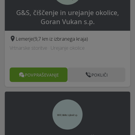
G&S, čiščenje in urejanje okolice,
Goran Vukan s.p.
Lemerje
(9,7 km iz izbranega kraja)
Vrtnarske storitve · Urejanje okolice
POVPRAŠEVANJE
POKLIČI