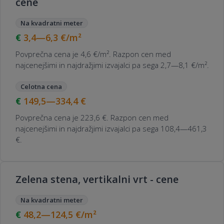
cene
Na kvadratni meter
3,4—6,3
€/m²
Povprečna cena je 4,6 €/m². Razpon cen med
najcenejšimi in najdražjimi izvajalci pa sega 2,7—8,1 €/m².
Celotna cena
149,5—334,4
€
Povprečna cena je 223,6 €. Razpon cen med
najcenejšimi in najdražjimi izvajalci pa sega 108,4—461,3
€.
Zelena stena, vertikalni vrt - cene
Na kvadratni meter
48,2—124,5
€/m²