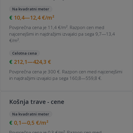
Na kvadratni meter
10,4—12,4
€/m²
Povprečna cena je 11,4 €/m². Razpon cen med
najcenejšimi in najdražjimi izvajalci pa sega 9,7—13,4
€/m².
Celotna cena
212,1—424,3
€
Povprečna cena je 300 €. Razpon cen med najcenejšimi
in najdražjimi izvajalci pa sega 160,8—559,8 €.
Košnja trave - cene
Na kvadratni meter
0,1—0,5
€/m²
Povprečna cena je 0,3 €/m². Razpon cen med