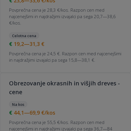
23,8—33,6
€/kos
Povprečna cena je 28,3 €/kos. Razpon cen med
najcenejšimi in najdražjimi izvajalci pa sega 20,7—38,6
€/kos.
Celotna cena
19,2—31,3
€
Povprečna cena je 24,5 €. Razpon cen med najcenejšimi
in najdražjimi izvajalci pa sega 15,8—38,1 €.
Obrezovanje okrasnih in višjih dreves -
cene
Na kos
44,1—69,9
€/kos
Povprečna cena je 55,5 €/kos. Razpon cen med
najcenejšimi in najdražjimi izvajalci pa sega 36,7—84