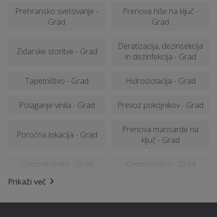
Prehransko svetovanje -
Prenova hiše na ključ -
Grad
Grad
Deratizacija, dezinsekcija
Zidarske storitve - Grad
in dezinfekcija - Grad
Tapetništvo - Grad
Hidroizolacija - Grad
Polaganje vinila - Grad
Prevoz pokojnikov - Grad
Prenova mansarde na
Poročna lokacija - Grad
ključ - Grad
Geomehanika - Grad
Kamnoseštvo - Grad
Prikaži več
Izkop gradbene jame -
Zavarovanja - Grad
Grad