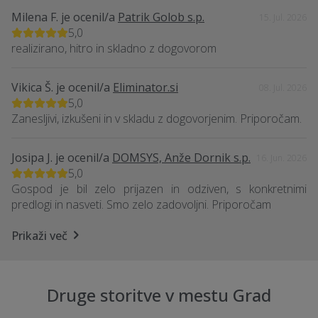
Milena F.
je ocenil/a
Patrik Golob s.p.
15. Jul. 2026
5,0
realizirano, hitro in skladno z dogovorom
Vikica Š.
je ocenil/a
Eliminator.si
08. Jul. 2026
5,0
Zanesljivi, izkušeni in v skladu z dogovorjenim. Priporočam.
Josipa J.
je ocenil/a
DOMSYS, Anže Dornik s.p.
16. Jun. 2026
5,0
Gospod je bil zelo prijazen in odziven, s konkretnimi
predlogi in nasveti. Smo zelo zadovoljni. Priporočam
Prikaži več
Druge storitve v mestu Grad