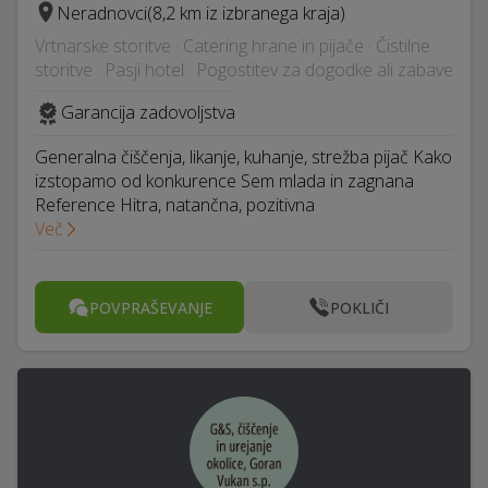
Neradnovci
(8,2 km iz izbranega kraja)
Vrtnarske storitve · Catering hrane in pijače · Čistilne
storitve · Pasji hotel · Pogostitev za dogodke ali zabave
Garancija zadovoljstva
Generalna čiščenja, likanje, kuhanje, strežba pijač Kako
izstopamo od konkurence Sem mlada in zagnana
Reference Hitra, natančna, pozitivna
Več
POVPRAŠEVANJE
POKLIČI