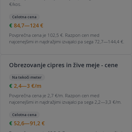
€/kos.
Celotna cena
84,7—124
€
Povprečna cena je 102,5 €. Razpon cen med
najcenejšimi in najdražjimi izvajalci pa sega 72,7—144,4 €.
Obrezovanje cipres in žive meje - cene
Na tekoči meter
2,4—3
€/m
Povprečna cena je 2,7 €/m. Razpon cen med
najcenejšimi in najdražjimi izvajalci pa sega 2,2—3,3 €/m.
Celotna cena
52,6—91,2
€