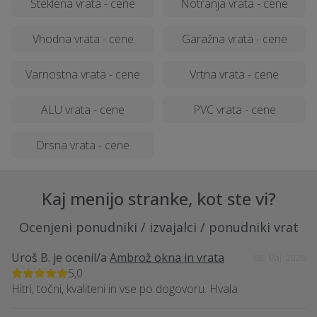
Steklena vrata - cene
Notranja vrata - cene
Vhodna vrata - cene
Garažna vrata - cene
Varnostna vrata - cene
Vrtna vrata - cene
ALU vrata - cene
PVC vrata - cene
Drsna vrata - cene
Kaj menijo stranke, kot ste vi?
Ocenjeni ponudniki / izvajalci / ponudniki vrat
Uroš B.
je ocenil/a
Ambrož okna in vrata
08. Maj. 2026
5,0
Hitri, točni, kvaliteni in vse po dogovoru. Hvala