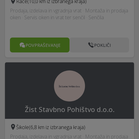
Rače
(10,0 km iz izbranega kraja)
Prodaja, izdelava in vgradnja vrat · Montaža in prodaja
oken · Servis oken in vrat ter senčil · Senčila
POVPRAŠEVANJE
POKLIČI
Žist Stavbno Pohištvo d.o.o.
Šikole
(6,8 km iz izbranega kraja)
Prodaja, izdelava in vgradnja vrat · Montaža in prodaja