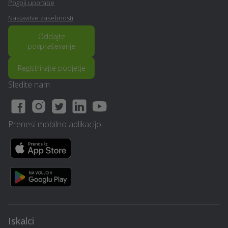
Pogoji uporabe
Nastavitve zasebnosti
Varstvo pri delu -
Prevoz vozil - Kidricevo
Kidricevo
Oddajte
povpraševanje
Nagrobni spomenik -
Razpis - Kidricevo
Registrirajte podjetje
Kidricevo
Sledite nam
Stenske obloge -
Ultrazvok - Kidricevo
Kidricevo
Prenesi mobilno aplikacijo
Nepremičninska agencija -
Ograje - Kidricevo
Kidricevo
Obdelava kovin in
Snemanje poroke -
ključavničarstvo -
Kidricevo
Kidricevo
Organizacija dogodkov -
Pravno svetovanje in
Iskalci
Kidricevo
storitve - Kidricevo