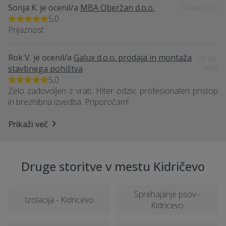
Sonja K.
je ocenil/a
MBA Oberžan d.o.o.
04. Maj. 2026
5,0
Prijaznost
Rok V.
je ocenil/a
Galux d.o.o. prodaja in montaža
18. Jan.
stavbnega pohištva
2026
5,0
Zelo zadovoljen z vrati. Hiter odziv, profesionalen pristop
in brezhibna izvedba. Priporočam!
Prikaži več
Druge storitve v mestu Kidričevo
Sprehajanje psov -
Izolacija - Kidricevo
Kidricevo