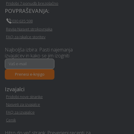
Pridobi 7 ponudb brezplačno
POVPRAŠEVANJA:
Manikerstvo / pedikerstvo
Avtošola - Kidricevo
- Kidricevo
030 635 598
Revija Nasvet strokovnjaka
Kozmetični salon -
Toplotne črpalke -
FAQ za iskalce storitev
Kidricevo
Kidricevo
Najboljša izbira: Pasti najemanja
izvajalcev in kako se jim izogniti
Sanacija balkonov in teras
Operacija oči - Kidricevo
- Kidricevo
Prenesi e-knjigo
Erotična masaža -
Rastlinjak - Kidricevo
Kidricevo
Izvajalci
Pridobi nove stranke
Urejanje okolice -
Sanacija vlage - Kidricevo
Nasveti za izvajalce
Kidricevo
FAQ za izvajalce
Cenik
Avto storitve in oprema -
Nezgodno zavarovanje -
Kidricevo
Kidricevo
Hitro do več strank: Preverjeni recepti za