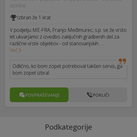
storitve
Izbran že 1 krat
V podjetju ME-FRA, Franjo Međimurec, s.p. se že vrsto
let ukvarjamo z izvedbo zaključnih gradbenih del za
različne vrste objektov - od stanovanjskih …
Več
Odlično, ko bom zopet potreboval takšen servis, ga
bom zopet izbral.
POVPRAŠEVANJE
POKLIČI
Podkategorije