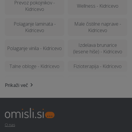
Prevoz pokojnikov -
Wellness - Kidricevo
Kidricevo
Polaganje laminata -
Male čistilne naprave -
Kidricevo
Kidricevo
Izdelava brunarice
Polaganje vinila - Kidricevo
(lesene hiše) - Kidricevo
Talne obloge - Kidricevo
Fizioterapija - Kidricevo
Električarske storitve -
Frizerstvo - Kidricevo
Prikaži več
Kidricevo
Izdelava ali prenova
Senčila - Kidricevo
fasade - Kidricevo
Krovstvo, kleparstvo,
Prezračevalni sistemi in
O nas
tesarstvo - Kidricevo
rekuperacija - Kidricevo