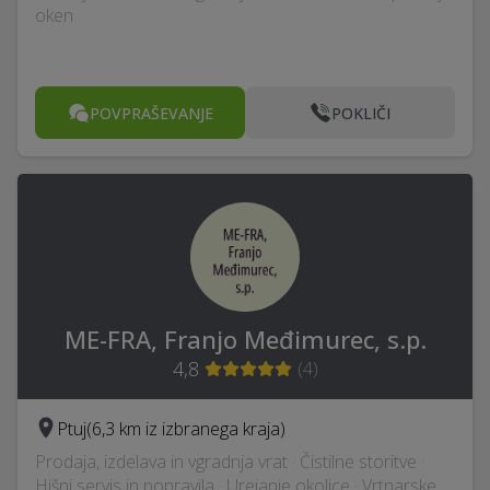
oken
POVPRAŠEVANJE
POKLIČI
ME-FRA, Franjo Međimurec, s.p.
4,8
(
4
)
Ptuj
(6,3 km iz izbranega kraja)
Prodaja, izdelava in vgradnja vrat · Čistilne storitve ·
Hišni servis in popravila · Urejanje okolice · Vrtnarske