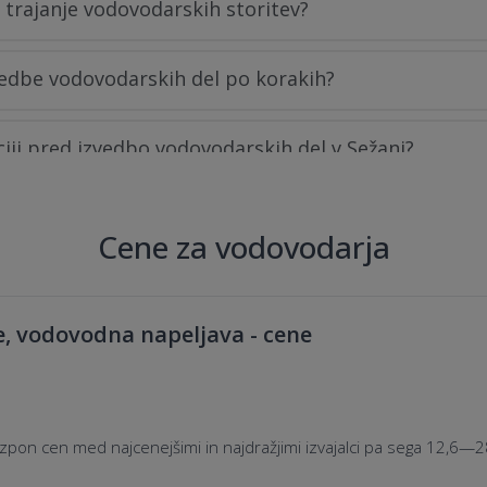
n trajanje vodovodarskih storitev?
edbe vodovodarskih del po korakih?
ciji pred izvedbo vodovodarskih del v Sežani?
na pri vodovodarskih storitvah?
Cene za vodovodarja
 dela med izvedbo vodovodarskih del spremeni?
e, vodovodna napeljava - cene
pon cen med najcenejšimi in najdražjimi izvajalci pa sega 12,6—2