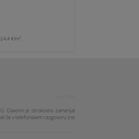
—24,4 €/m².
14. Jul. 2026
. G. Davorin je strokovno zamenjal
rekel že v telefonskem razgovoru (ne