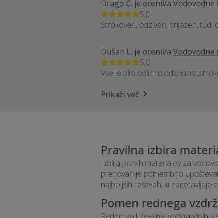
Drago Č.
je ocenil/a
Vodovodne in
5,0
Strokoven, odziven, prijazen, tudi
Dušan L.
je ocenil/a
Vodovodne in
5,0
Vse je bilo odlično,odzivnost,stro
Prikaži več
Pravilna izbira materi
Izbira pravih materialov za vodovod
prenovah je pomembno upoštevati s
najboljših rešitvah, ki zagotavljaj
Pomen rednega vzdrž
Redno vzdrževanje vodovodnih sist