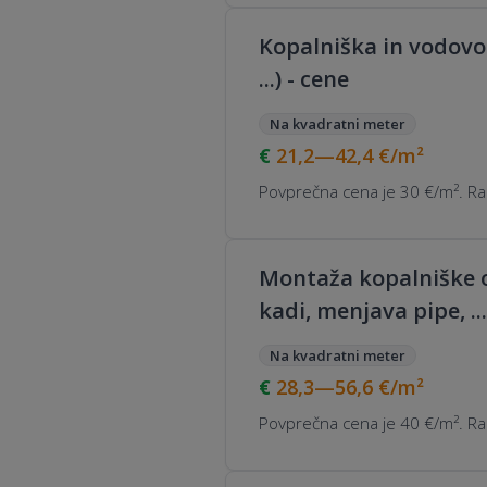
Kopalniška in vodovod
...) - cene
Na kvadratni meter
21,2—42,4
€/m²
Povprečna cena je 30 €/m². Raz
Montaža kopalniške o
kadi, menjava pipe, ...
Na kvadratni meter
28,3—56,6
€/m²
Povprečna cena je 40 €/m². Raz