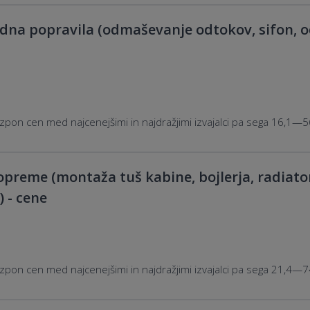
na popravila (odmaševanje odtokov, sifon, od
pon cen med najcenejšimi in najdražjimi izvajalci pa sega 16,1—5
preme (montaža tuš kabine, bojlerja, radiato
) - cene
pon cen med najcenejšimi in najdražjimi izvajalci pa sega 21,4—7