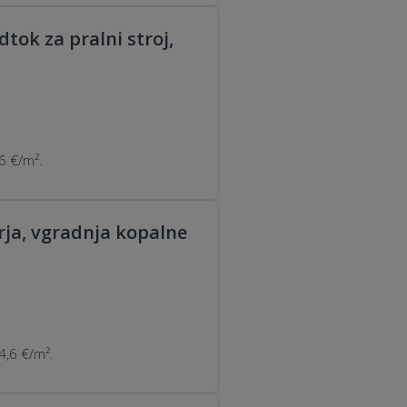
tok za pralni stroj,
6 €/m².
rja, vgradnja kopalne
4,6 €/m².