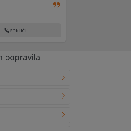
POKLIČI
n popravila