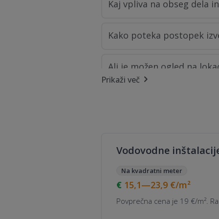
Kaj vpliva na obseg dela i
Kako poteka postopek izv
Ali je možen ogled na loka
Prikaži več
Kakšna garancija je običaj
Kaj se zgodi, če se obseg
Vodovodne inštalacij
Na kvadratni meter
15,1—23,9
€/m²
Povprečna cena je 19 €/m². Raz