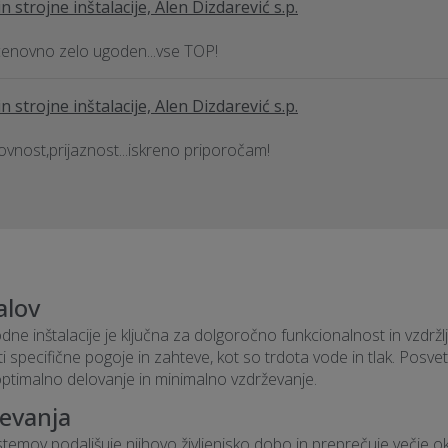
 strojne inštalacije, Alen Dizdarević s.p.
 cenovno zelo ugoden...vse TOP!
 strojne inštalacije, Alen Dizdarević s.p.
kovnost,prijaznost...iskreno priporočam!
alov
ne inštalacije je ključna za dolgoročno funkcionalnost in vzdržlj
pecifične pogoje in zahteve, kot so trdota vode in tlak. Posve
o optimalno delovanje in minimalno vzdrževanje.
evanja
emov podaljšuje njihovo življenjsko dobo in preprečuje večje o