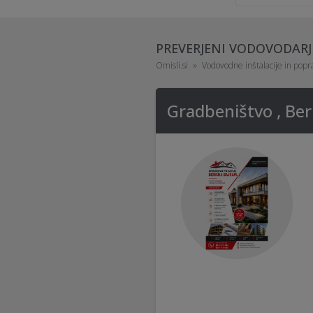
PREVERJENI VODOVODARJ
Omisli.si
Vodovodne inštalacije in popra
Gradbeništvo , Ber