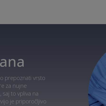
žana
no prepoznati vrsto
gre za nujne
 saj to vpliva na
ijo je priporočljivo