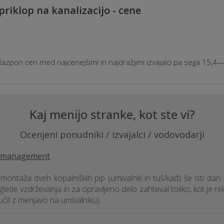
priklop na kanalizacijo - cene
azpon cen med najcenejšimi in najdražjimi izvajalci pa sega 15,4
Kaj menijo stranke, kot ste vi?
Ocenjeni ponudniki / izvajalci / vodovodarji
ty management
ontaža dveh kopalniških pip (umivalnik in tuš/kad) še isti dan
 glede vzdrževanja in za opravljeno delo zahteval toliko, kot je 
učil z menjavo na umivalniku).