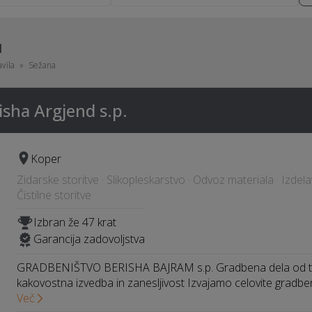
I
vila
Sežana
isha Argjend s.p.
Koper
Zidarske storitve · Slikopleskarstvo · Odvoz materiala · Izdel
Čistilne storitve
Izbran že 47 krat
Garancija zadovoljstva
GRADBENIŠTVO BERISHA BAJRAM s.p. Gradbena dela od te
kakovostna izvedba in zanesljivost Izvajamo celovite gradben
Več