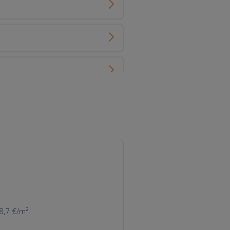
8,7 €/m².