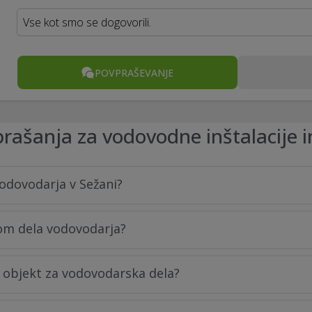
Vse kot smo se dogovorili.
POVPRAŠEVANJE
rašanja za vodovodne inštalacije i
odovodarja v Sežani?
kom dela vodovodarja?
i objekt za vodovodarska dela?