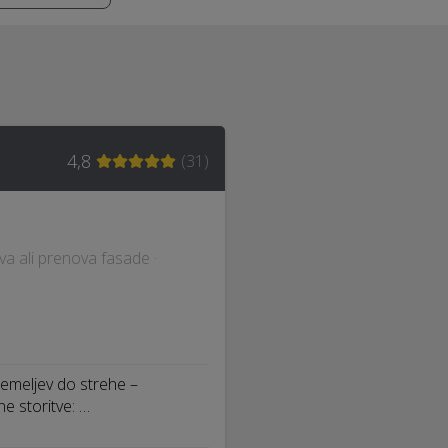
4,8
(
31
)
ava ali prenova fasade ·
meljev do strehe –
e storitve: …