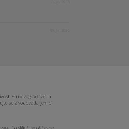
11. Jul. 2026
09. Jul. 2026
ivost. Pri novogradnjah in
tujte se z vodovodarjem o
kvare. To vključuje občasne