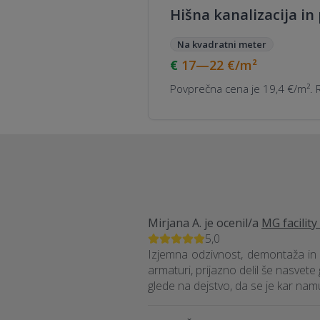
Hišna kanalizacija in 
Na kvadratni meter
17—22
€/m²
Povprečna cena je 19,4 €/m². R
Mirjana A.
je ocenil/a
MG facili
5,0
Izjemna odzivnost, demontaža in m
armaturi, prijazno delil še nasvete
glede na dejstvo, da se je kar nam