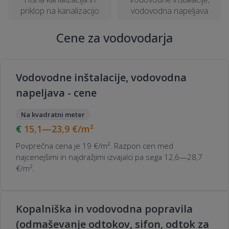
priklop na kanalizacijo
vodovodna napeljava
Cene za vodovodarja
Vodovodne inštalacije, vodovodna
napeljava - cene
Na kvadratni meter
15,1—23,9
€/m²
Povprečna cena je 19 €/m². Razpon cen med
najcenejšimi in najdražjimi izvajalci pa sega 12,6—28,7
€/m².
Kopalniška in vodovodna popravila
(odmaševanje odtokov, sifon, odtok za