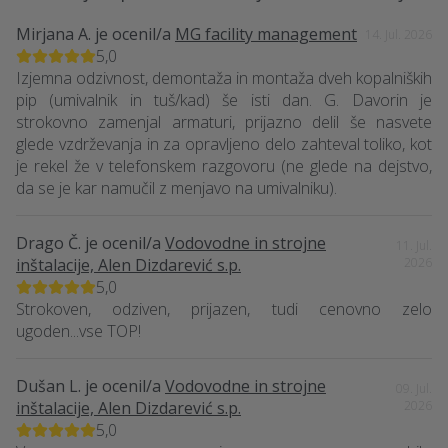
Mirjana A.
je ocenil/a
MG facility management
14. Jul. 2026
5,0
Izjemna odzivnost, demontaža in montaža dveh kopalniških
pip (umivalnik in tuš/kad) še isti dan. G. Davorin je
strokovno zamenjal armaturi, prijazno delil še nasvete
glede vzdrževanja in za opravljeno delo zahteval toliko, kot
je rekel že v telefonskem razgovoru (ne glede na dejstvo,
da se je kar namučil z menjavo na umivalniku).
Drago Č.
je ocenil/a
Vodovodne in strojne
11. Jul.
inštalacije, Alen Dizdarević s.p.
2026
5,0
Strokoven, odziven, prijazen, tudi cenovno zelo
ugoden...vse TOP!
Dušan L.
je ocenil/a
Vodovodne in strojne
09. Jul.
inštalacije, Alen Dizdarević s.p.
2026
5,0