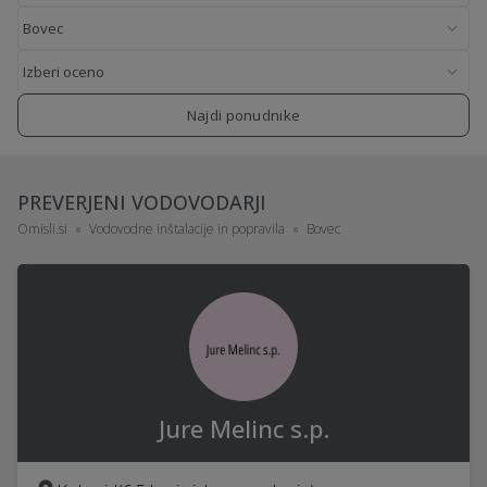
Najdi ponudnike
PREVERJENI VODOVODARJI
Omisli.si
Vodovodne inštalacije in popravila
Bovec
Jure Melinc s.p.