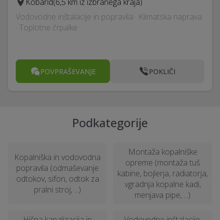
Kobarid
(6,5 km iz izbranega kraja)
Vodovodne inštalacije in popravila · Klimatska naprava
· Toplotne črpalke
POVPRAŠEVANJE
POKLIČI
Podkategorije
Montaža kopalniške
Kopalniška in vodovodna
opreme (montaža tuš
popravila (odmaševanje
kabine, bojlerja, radiatorja,
odtokov, sifon, odtok za
vgradnja kopalne kadi,
pralni stroj, ...)
menjava pipe, ...)
Hišna kanalizacija in
Vodovodne inštalacije,