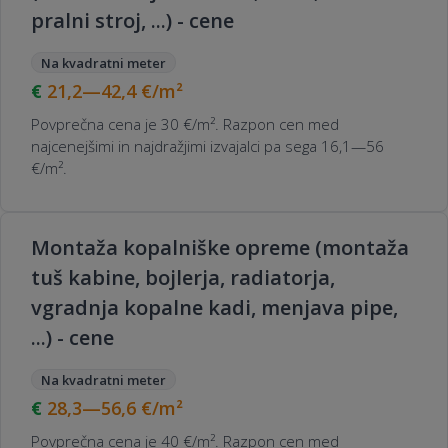
pralni stroj, ...) - cene
Na kvadratni meter
21,2—42,4
€/m²
Povprečna cena je 30 €/m². Razpon cen med
najcenejšimi in najdražjimi izvajalci pa sega 16,1—56
€/m².
Montaža kopalniške opreme (montaža
tuš kabine, bojlerja, radiatorja,
vgradnja kopalne kadi, menjava pipe,
...) - cene
Na kvadratni meter
28,3—56,6
€/m²
Povprečna cena je 40 €/m². Razpon cen med