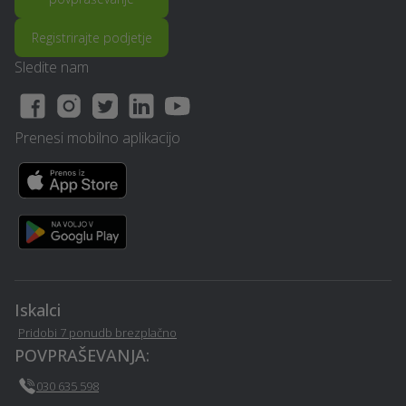
Davčno svetovanje -
Električarske storitve -
Registrirajte podjetje
Grosuplje
Grosuplje
Sledite nam
Vrtna lopa, hiška, uta -
Poslovni programi -
Grosuplje
Grosuplje
Prenesi mobilno aplikacijo
Snemanje poroke -
Video produkcija -
Grosuplje
Grosuplje
Lesena terasa, WPC
Avtokozmetika - Grosuplje
terase - Grosuplje
Izgradnja in dobava
Najem mobilnega WC-ja -
solarnih sistemov /
Iskalci
Grosuplje
kolektorjev - Grosuplje
Pridobi 7 ponudb brezplačno
POVPRAŠEVANJA:
Nagrobni spomenik -
Izolacija - Grosuplje
Grosuplje
030 635 598