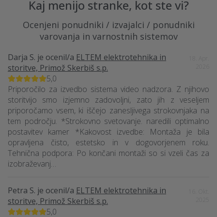
Kaj menijo stranke, kot ste vi?
Ocenjeni ponudniki / izvajalci / ponudniki
varovanja in varnostnih sistemov
Darja S.
je ocenil/a
ELTEM elektrotehnika in
18. Apr.
storitve, Primož Skerbiš s.p.
2026
5,0
Priporočilo za izvedbo sistema video nadzora. Z njihovo
storitvijo smo izjemno zadovoljni, zato jih z veseljem
priporočamo vsem, ki iščejo zanesljivega strokovnjaka na
tem področju. *Strokovno svetovanje. naredili optimalno
postavitev kamer *Kakovost izvedbe: Montaža je bila
opravljena čisto, estetsko in v dogovorjenem roku.
Tehnična podpora: Po končani montaži so si vzeli čas za
izobraževanj…
Petra S.
je ocenil/a
ELTEM elektrotehnika in
16. Okt.
storitve, Primož Skerbiš s.p.
2025
5,0