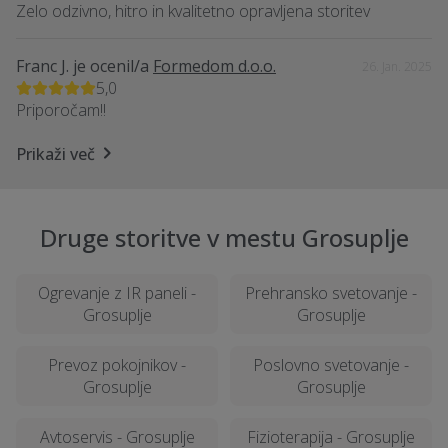
Zelo odzivno, hitro in kvalitetno opravljena storitev
Franc J.
je ocenil/a
Formedom d.o.o.
26. Jan. 2025
5,0
Priporočam!!
Prikaži več
Druge storitve v mestu Grosuplje
Ogrevanje z IR paneli -
Prehransko svetovanje -
Grosuplje
Grosuplje
Prevoz pokojnikov -
Poslovno svetovanje -
Grosuplje
Grosuplje
Avtoservis - Grosuplje
Fizioterapija - Grosuplje