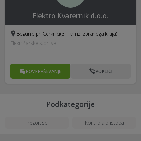
Elektro Kvaternik d.o.o.
Begunje pri Cerknici
(3,1 km iz izbranega kraja)
Električarske storitve
POVPRAŠEVANJE
POKLIČI
Podkategorije
Trezor, sef
Kontrola pristopa