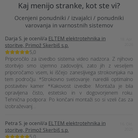
Kaj menijo stranke, kot ste vi?
Ocenjeni ponudniki / izvajalci / ponudniki
varovanja in varnostnih sistemov
Darja S.
je ocenil/a
ELTEM elektrotehnika in
18. Apr.
storitve, Primož Skerbiš s.p.
2026
5,0
Priporočilo za izvedbo sistema video nadzora. Z njihovo
storitvijo smo izjemno zadovoljni, zato jih z veseljem
priporočamo vsem, ki iščejo zanesljivega strokovnjaka na
tem področju. *Strokovno svetovanje. naredili optimalno
postavitev kamer *Kakovost izvedbe: Montaža je bila
opravljena čisto, estetsko in v dogovorjenem roku.
Tehnična podpora: Po končani montaži so si vzeli čas za
izobraževanj…
Petra S.
je ocenil/a
ELTEM elektrotehnika in
16. Okt.
storitve, Primož Skerbiš s.p.
2025
5,0