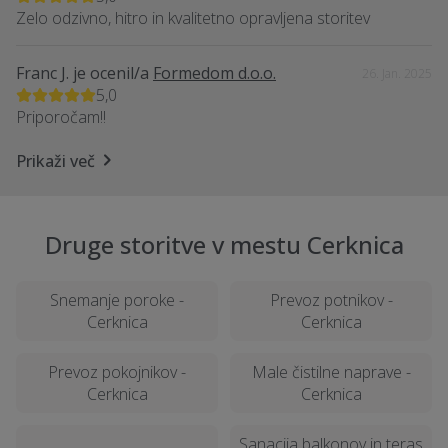
Zelo odzivno, hitro in kvalitetno opravljena storitev
Franc J.
je ocenil/a
Formedom d.o.o.
26. Jan. 2025
5,0
Priporočam!!
Prikaži več
Druge storitve v mestu Cerknica
Snemanje poroke -
Prevoz potnikov -
Cerknica
Cerknica
Prevoz pokojnikov -
Male čistilne naprave -
Cerknica
Cerknica
Sanacija balkonov in teras