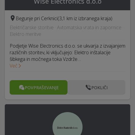
Wise Electronics d.o.o
Begunje pri Cerknici
(3,1 km iz izbranega kraja)
Električarske storitve · Avtomatska vrata in zapornice ·
Elektro meritve
Podjetje Wise Electronics d.o.o. se ukvarja z izvajanjem
različnih storitev, ki vključujejo: Elektro inštalacije
šibkega in močnega toka Vzdrže…
Več
POVPRAŠEVANJE
POKLIČI