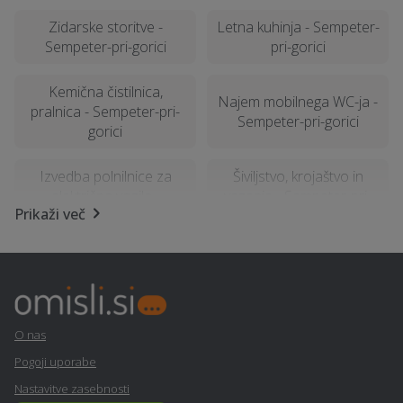
Zidarske storitve -
Letna kuhinja - Sempeter-
Sempeter-pri-gorici
pri-gorici
Kemična čistilnica,
Najem mobilnega WC-ja -
pralnica - Sempeter-pri-
Sempeter-pri-gorici
gorici
Izvedba polnilnice za
Šiviljstvo, krojaštvo in
električna vozila -
vezenje - Sempeter-pri-
Prikaži več
Sempeter-pri-gorici
gorici
Računalništvo in IT
Stenske obloge -
storitve - Sempeter-pri-
Sempeter-pri-gorici
gorici
O nas
Popravilo strojev in
Svetovanje in
Pogoji uporabe
mehanizacije - Sempeter-
implementacija GDPR -
pri-gorici
Sempeter-pri-gorici
Nastavitve zasebnosti