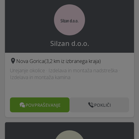
Silzan d.o.o.
Nova Gorica
(3,2 km iz izbranega kraja)
Urejanje okolice · Izdelava in montaža nadstreška ·
Izdelava in montaža kamina
POVPRAŠEVANJE
POKLIČI