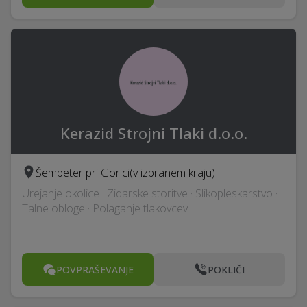
Kerazid Strojni Tlaki d.o.o.
Šempeter pri Gorici
(v izbranem kraju)
Urejanje okolice · Zidarske storitve · Slikopleskarstvo ·
Talne obloge · Polaganje tlakovcev
POVPRAŠEVANJE
POKLIČI