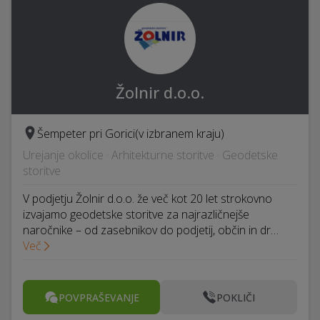
Žolnir d.o.o.
Šempeter pri Gorici
(v izbranem kraju)
Urejanje okolice · Arhitekturne storitve · Geodetske
storitve
V podjetju Žolnir d.o.o. že več kot 20 let strokovno
izvajamo geodetske storitve za najrazličnejše
naročnike – od zasebnikov do podjetij, občin in dr…
Več
POVPRAŠEVANJE
POKLIČI