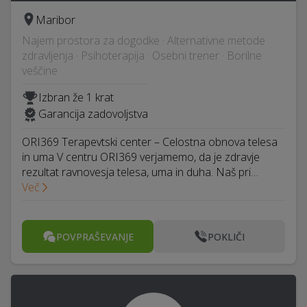
Maribor
Najem prostora za dogodke · Alternativne metode
zdravljenja · Psihoterapija · Osebni trener · Borilne
veščine
Izbran že 1 krat
Garancija zadovoljstva
ORI369 Terapevtski center – Celostna obnova telesa
in uma V centru ORI369 verjamemo, da je zdravje
rezultat ravnovesja telesa, uma in duha. Naš pri…
Več
POVPRAŠEVANJE
POKLIČI