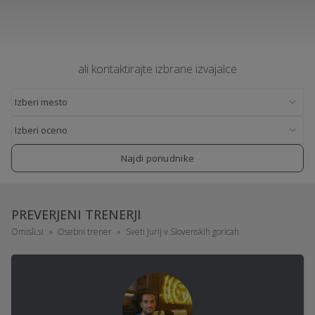
ali kontaktirajte izbrane izvajalce
Najdi ponudnike
PREVERJENI TRENERJI
Omisli.si
Osebni trener
Sveti Jurij v Slovenskih goricah