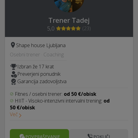
Trener Tadej
5,0
(
23
)
Shape house Ljubljana
Osebni trener · Coaching
Izbran že 17 krat
Preverjeni ponudnik
Garancija zadovoljstva
Fitnes / osebni trener:
od 50 €/obisk
HIIT - Visoko-intenzivni intervalni trening:
od
50 €/obisk
Več
POVPRAŠEVANJE
POKLIČI