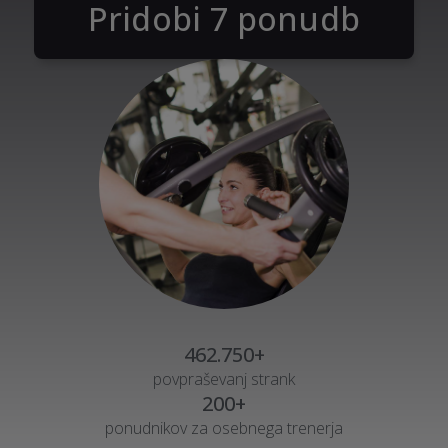
Pridobi 7 ponudb
462.750+
povpraševanj strank
200+
ponudnikov za osebnega trenerja