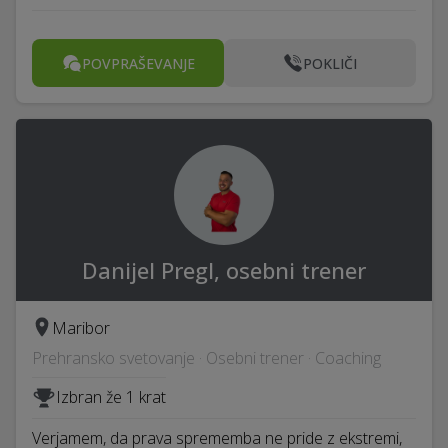
POVPRAŠEVANJE
POKLIČI
Danijel Pregl, osebni trener
Maribor
Prehransko svetovanje · Osebni trener · Coaching
Izbran že 1 krat
Verjamem, da prava sprememba ne pride z ekstremi,