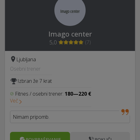
Imago center
5,0
(
7
)
Ljubljana
Osebni trener
Izbran že 7 krat
Fitnes / osebni trener:
180—220 €
Več
Nimam pripomb.
POVPRAŠEVANJE
POKLIČI