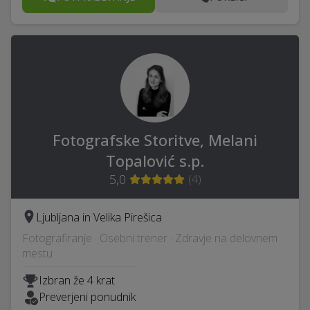
Fotografske Storitve, Melani
Topalović s.p.
5,0
(
4
)
Ljubljana in Velika Pirešica
Fotografiranje · Osebni trener · Zdravje na delovnem
mestu
Izbran že 4 krat
Preverjeni ponudnik