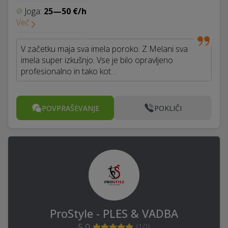
Joga:
25—50 €/h
Več
V začetku maja sva imela poroko. Z Melani sva
imela super izkušnjo. Vse je bilo opravljeno
profesionalno in tako kot…
POVPRAŠEVANJE
POKLIČI
ProStyle - PLES & VADBA
5,0
(
10
)