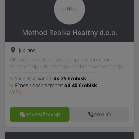
Method Rebika Healthy d.o.o.
Ljubljana
Alternativne metode zdravljenja · Osebni trener ·
Psihoterapija · Fizioterapija · Prehransko svetovanje
Skupinska vadba:
do 25 €/obisk
Fitnes / osebni trener:
od 40 €/obisk
Več
POVPRAŠEVANJE
POKLIČI