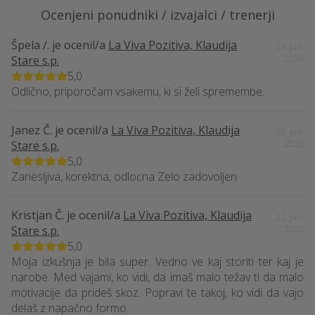
Ocenjeni ponudniki / izvajalci / trenerji
Špela /.
je ocenil/a
La Viva Pozitiva, Klaudija
23. Jun.
Stare s.p.
2026
5,0
Odlično, priporočam vsakemu, ki si želi spremembe.
Janez Č.
je ocenil/a
La Viva Pozitiva, Klaudija
22. Jun.
Stare s.p.
2026
5,0
Zanesljiva, korektna, odlocna Zelo zadovoljen
Kristjan Č.
je ocenil/a
La Viva Pozitiva, Klaudija
22. Jun.
Stare s.p.
2026
5,0
Moja izkušnja je bila super. Vedno ve kaj storiti ter kaj je
narobe. Med vajami, ko vidi, da imaš malo težav ti da malo
motivacije da prideš skoz. Popravi te takoj, ko vidi da vajo
delaš z napačno formo.