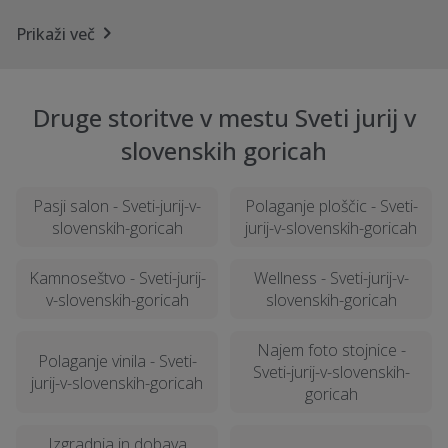
Prikaži več
Druge storitve v mestu Sveti jurij v
slovenskih goricah
Pasji salon - Sveti-jurij-v-
Polaganje ploščic - Sveti-
slovenskih-goricah
jurij-v-slovenskih-goricah
Kamnoseštvo - Sveti-jurij-
Wellness - Sveti-jurij-v-
v-slovenskih-goricah
slovenskih-goricah
Najem foto stojnice -
Polaganje vinila - Sveti-
Sveti-jurij-v-slovenskih-
jurij-v-slovenskih-goricah
goricah
Izgradnja in dobava