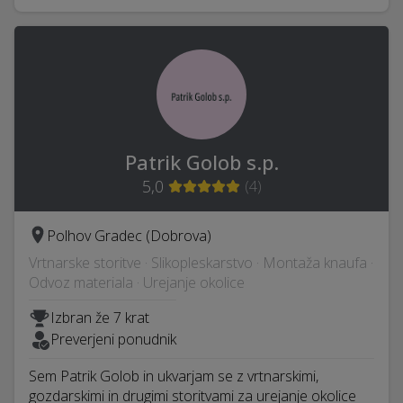
Patrik Golob s.p.
5,0
(
4
)
Polhov Gradec (Dobrova)
Vrtnarske storitve · Slikopleskarstvo · Montaža knaufa ·
Odvoz materiala · Urejanje okolice
Izbran že 7 krat
Preverjeni ponudnik
Sem Patrik Golob in ukvarjam se z vrtnarskimi,
gozdarskimi in drugimi storitvami za urejanje okolice