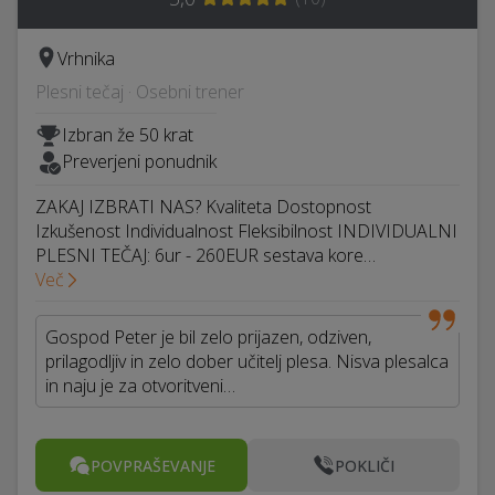
Vrhnika
Plesni tečaj · Osebni trener
Izbran že 50 krat
Preverjeni ponudnik
ZAKAJ IZBRATI NAS? Kvaliteta Dostopnost
Izkušenost Individualnost Fleksibilnost INDIVIDUALNI
PLESNI TEČAJ: 6ur - 260EUR sestava kore…
Več
Gospod Peter je bil zelo prijazen, odziven,
prilagodljiv in zelo dober učitelj plesa. Nisva plesalca
in naju je za otvoritveni…
POVPRAŠEVANJE
POKLIČI