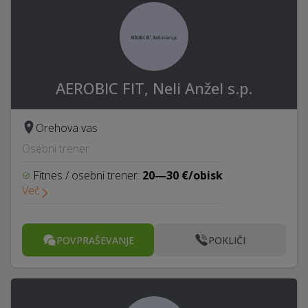
AEROBIC FIT, Neli Anžel s.p.
Orehova vas
Osebni trener
Fitnes / osebni trener:
20—30 €/obisk
Več
POVPRAŠEVANJE
POKLIČI