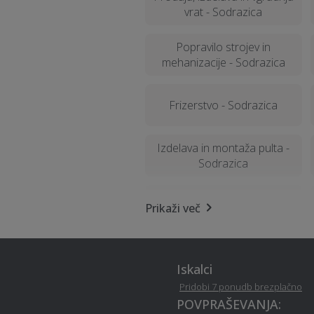
vrat - Sodrazica
Popravilo strojev in
mehanizacije - Sodrazica
Frizerstvo - Sodrazica
Izdelava in montaža pulta -
Sodrazica
Stenske obloge - Sodrazica
Prikaži več
Pravno svetovanje in storitve
ob ločitvi - Sodrazica
Iskalci
Pridobi 7 ponudb brezplačno
POVPRAŠEVANJA:
Kozmetični salon - Sodrazica