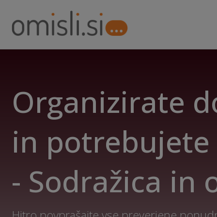
Organizirate 
in potrebujete
- Sodražica in 
Hitro povprašajte vse preverjene ponudn