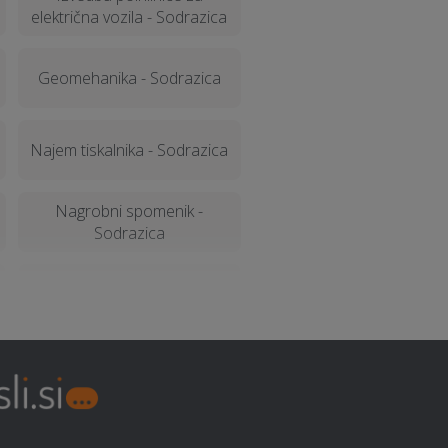
električna vozila - Sodrazica
Geomehanika - Sodrazica
Najem tiskalnika - Sodrazica
Nagrobni spomenik -
Sodrazica
Električarske storitve -
Sodrazica
Snemanje poroke -
Sodrazica
Najem mobilnega WC-ja -