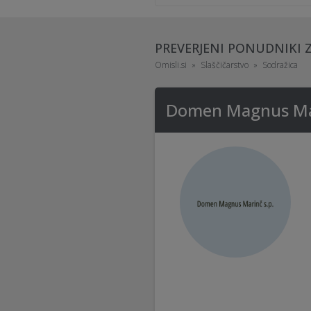
PREVERJENI PONUDNIKI Z
Omisli.si
Slaščičarstvo
Sodražica
Domen Magnus Mar