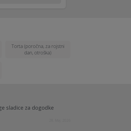
Torta (poročna, za rojstni
dan, otroška)
uge sladice za dogodke
28. Maj. 2026