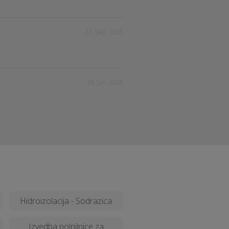
23. Sep. 2025
18. Jun. 2025
Hidroizolacija - Sodrazica
Izvedba polnilnice za