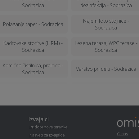
Sodrazica
dezinfekcija - Sodrazica
Najem foto stojnice -
Polaganje tapet - Sodrazica
Sodrazica
Kadrovske storitve (HRM) -
Lesena terasa, WPC terase -
Sodrazica
Sodrazica
Kemična čistilnica, pralnica -
Varstvo pri delu - Sodrazica
Sodrazica
Najem avtomobilov -
Obdelava kovin in
Sodrazica
ključavničarstvo - Sodrazica
Servis naprav - Sodrazica
Pasja šola - Sodrazica
Izvajalci
Pridobi nove stranke
Prehransko svetovanje -
O nas
Nasveti za izvajalce
Montažne hiše - Sodrazica