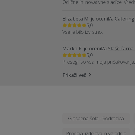
Odlične in inovativne sladice. Vred
Elizabeta M.
je ocenil/a
Catering
5,0
Vse je bilo izvrstno,
Marko R.
je ocenil/a
Slaščičarna 
5,0
Presegli so vsa moja pričakovanja, 
Prikaži več
Glasbena šola - Sodrazica
Prodaja, izdelava in vgradnja