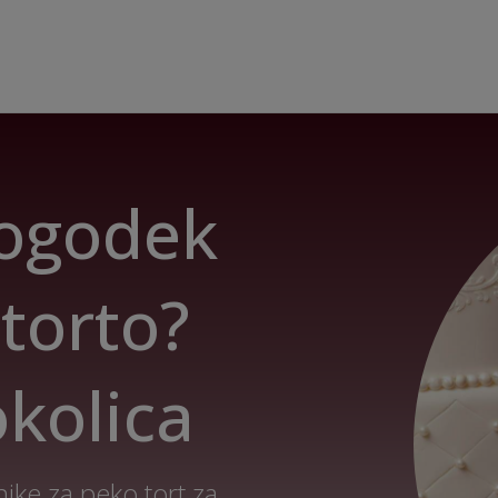
dogodek
 torto?
okolica
ike za peko tort za