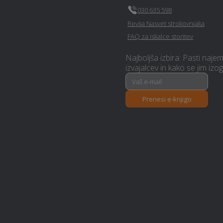
030 635 598
Revija Nasvet strokovnjaka
Sanacija balkonov in teras -
Sodrazica
FAQ za iskalce storitev
Najboljša izbira: Pasti naje
Optimalen paket - Sodrazica
izvajalcev in kako se jim izog
Prenesi e-knjigo
Rastlinjak - Sodrazica
Polaganje vinila - Sodrazica
Samoobramba - Sodrazica
Video produkcija - Sodrazica