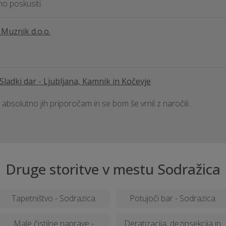
no poskusiti.
 Muznik d.o.o.
Sladki dar - Ljubljana, Kamnik in Kočevje
absolutno jih priporočam in se bom še vrnil z naročili.
Druge storitve v mestu Sodražica
Tapetništvo - Sodrazica
Potujoči bar - Sodrazica
Male čistilne naprave -
Deratizacija, dezinsekcija in