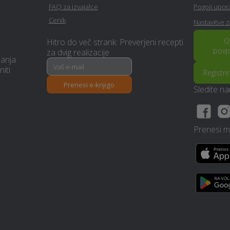
Sodrazica
FAQ za izvajalce
Pogoji upo
Cenik
Nastavitve 
Vrtna lopa, hiška, uta -
Erotična masaža - Sodrazica
Sodrazica
O
Hitro do več strank: Preverjeni recepti
povp
za dvig realizacije
manja
Razrez cistern in čiščenje -
Založba - Sodrazica
niti
Registri
Sodrazica
Prenesi e-knjigo
Sledite n
Poslovno svetovanje -
Wellness - Sodrazica
Sodrazica
Prenesi mo
Izdelava brunarice (lesene
Prevoz pokojnikov -
hiše) - Sodrazica
Sodrazica
Interier / notranje
Letna kuhinja - Sodrazica
oblikovanje - Sodrazica
Prenova ali izgradnja
Odvoz materiala - Sodrazica
kopalnice - Sodrazica