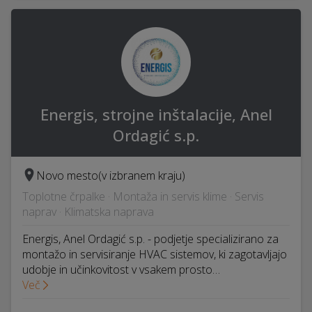
Energis, strojne inštalacije, Anel
Ordagić s.p.
Novo mesto
(v izbranem kraju)
Toplotne črpalke · Montaža in servis klime · Servis
naprav · Klimatska naprava
Energis, Anel Ordagić s.p. - podjetje specializirano za
montažo in servisiranje HVAC sistemov, ki zagotavljajo
udobje in učinkovitost v vsakem prosto…
Več