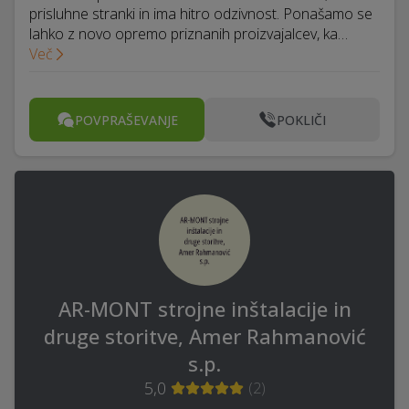
prisluhne stranki in ima hitro odzivnost. Ponašamo se
lahko z novo opremo priznanih proizvajalcev, ka…
Več
POVPRAŠEVANJE
POKLIČI
AR-MONT strojne inštalacije in
druge storitve, Amer Rahmanović
s.p.
5,0
(
2
)