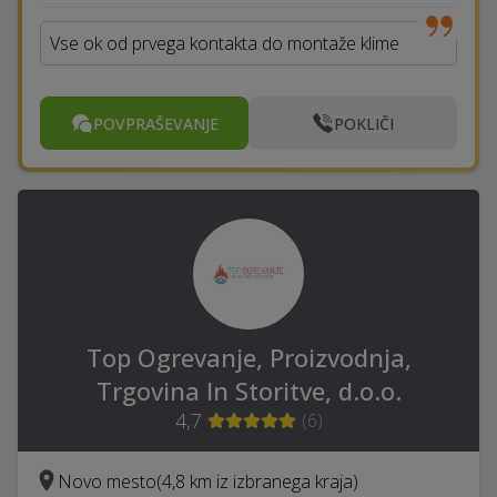
Vse ok od prvega kontakta do montaže klime
POVPRAŠEVANJE
POKLIČI
Top Ogrevanje, Proizvodnja,
Trgovina In Storitve, d.o.o.
4,7
(
6
)
Novo mesto
(4,8 km iz izbranega kraja)