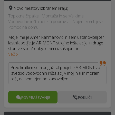
Novo mesto
(v izbranem kraju)
Toplotne črpalke · Montaža in servis klime ·
Vodovodne inštalacije in popravila · Najem kombijev ·
Pomoč na domu
Moje ime je Amer Rahmanović in sem ustanovitelj ter
lastnik podjetja AR-MONT strojne inštalacije in druge
storitve s.p.. Z dolgoletnimi izkušnjami in…
Več
Pred kratkim sem angažiral podjetje AR-MONT za
izvedbo vodovodnih inštalacij v moji hiši in moram
reči, da sem izjemno zadovoljen…
POVPRAŠEVANJE
POKLIČI