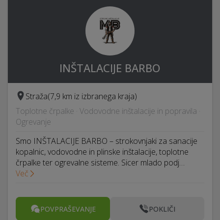
INŠTALACIJE BARBO
Straža
(7,9 km iz izbranega kraja)
Toplotne črpalke · Vodovodne inštalacije in popravila ·
Ogrevanje
Smo INŠTALACIJE BARBO – strokovnjaki za sanacije
kopalnic, vodovodne in plinske inštalacije, toplotne
črpalke ter ogrevalne sisteme. Sicer mlado podj…
Več
POVPRAŠEVANJE
POKLIČI