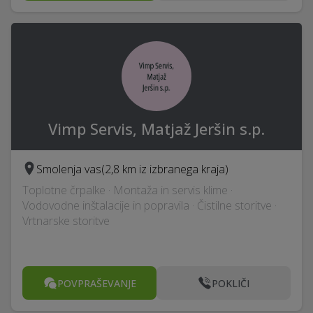
Vimp Servis, Matjaž Jeršin s.p.
Smolenja vas
(2,8 km iz izbranega kraja)
Toplotne črpalke · Montaža in servis klime ·
Vodovodne inštalacije in popravila · Čistilne storitve ·
Vrtnarske storitve
POVPRAŠEVANJE
POKLIČI