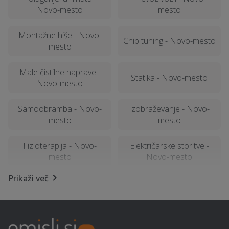
Novo-mesto
mesto
Montažne hiše - Novo-
Chip tuning - Novo-mesto
mesto
Male čistilne naprave -
Statika - Novo-mesto
Novo-mesto
Samoobramba - Novo-
Izobraževanje - Novo-
mesto
mesto
Fizioterapija - Novo-
Električarske storitve -
mesto
Novo-mesto
Prikaži več
Geomehanika - Novo-
Kemična čistilnica,
mesto
pralnica - Novo-mesto
Avtokozmetika - Novo-
Namestitev - Novo-mesto