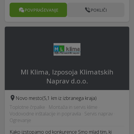
POVPRAŠEVANJE
POKLIČI
Ml Klima, Izposoja Klimatskih
Naprav d.o.o.
Novo mesto
(5,1 km iz izbranega kraja)
Toplotne črpalke · Montaža in servis klime ·
Vodovodne inštalacije in popravila · Servis naprav ·
Ogrevanje
Kako izstopamo od konkurence Smo mlad tim, ki