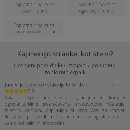
Toplotna črpalka za
Toplotna črpalka za
bazen - cene
ogrevanje - cene
Toplotna črpalka za
sanitarno vodo - cene
Kaj menijo stranke, kot ste vi?
Ocenjeni ponudniki / izvajalci / ponudniki
toplotnih črpalk
Jure V.
je ocenil/a
Instalacije Košir d.o.o
01. Apr. 2026
5,0
Luka z ekipo nam je v novogradnji uredil komplet
ogrevanje, klime, prezračevanje in vodovodne inštalacije.
Izjemno odziven, pripravljen si vzeti čas za nasvet,
fleksibilen pri izvedbi rešitev in cenovno ugoden. Lahko
samo pohvalim in priporočim.