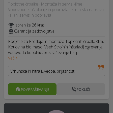
Toplotne črpalke · Montaža in servis klime ·
Vodovodne inštalacije in popravila · Klimatska naprava
· Hišni servis in popravila
Izbran že 26 krat
Garancija zadovoljstva
Podjetje za Prodajo in montažo Toplotnih črpalk, Klim,
Kotlov na bio maso, Vseh Strojnih inštalacij ogrevanja,
vodovoda-kopalnic, prezračevanje ter p…
Več
Vrhunska in hitra iuvedba, prijaznost
POVPRAŠEVANJE
POKLIČI