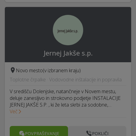
Jernej Jakše s.p.
Novo mesto
(v izbranem kraju)
Toplotne črpalke · Vodovodne inštalacije in popravila
V središču Dolenjske, natančneje v Novem mestu,
deluje zanesljivo in strokovno podjetje INSTALACIJE
JERNEJ JAKŠE S.P. , ki že leta skrbi za sodobne,…
Več
POVPRAŠEVANJE
POKLIČI