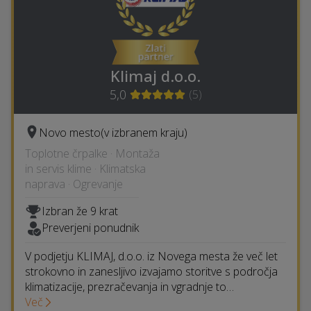
Klimaj d.o.o.
5,0
(
5
)
Novo mesto
(v izbranem kraju)
Toplotne črpalke · Montaža
in servis klime · Klimatska
naprava · Ogrevanje
Izbran že 9 krat
Preverjeni ponudnik
V podjetju KLIMAJ, d.o.o. iz Novega mesta že več let
strokovno in zanesljivo izvajamo storitve s področja
klimatizacije, prezračevanja in vgradnje to…
Več