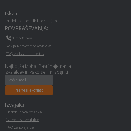
vgradnja vrat - Novo-
Novo-mesto
mesto
Iskalci
Pridobi 7 ponudb brezplačno
Video produkcija - Novo-
Frizerstvo - Novo-mesto
POVPRAŠEVANJA:
mesto
030 635 598
Lesena terasa, WPC
Najem mobilnega WC-ja -
Revija Nasvet strokovnjaka
terase - Novo-mesto
Novo-mesto
FAQ za iskalce storitev
Prenova mansarde na
Najboljša izbira: Pasti najemanja
Izolacija - Novo-mesto
izvajalcev in kako se jim izogniti
ključ - Novo-mesto
Izdelava in montaža
Vrtna lopa, hiška, uta -
Prenesi e-knjigo
nadstreška - Novo-mesto
Novo-mesto
Izvajalci
Virtualna in obogatena
Snemanje poroke - Novo-
Pridobi nove stranke
resničnost (VR - AR) -
mesto
Nasveti za izvajalce
Novo-mesto
FAQ za izvajalce