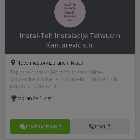
Instal-Teh Instalacije Tehvudin
Kantarević s.p.
Novo mesto
(v izbranem kraju)
Toplotne črpalke · Montaža in servis klime ·
Vodovodne inštalacije in popravila · Hišni servis in
popravila · Ogrevanje
Izbran že 1 krat
POVPRAŠEVANJE
POKLIČI