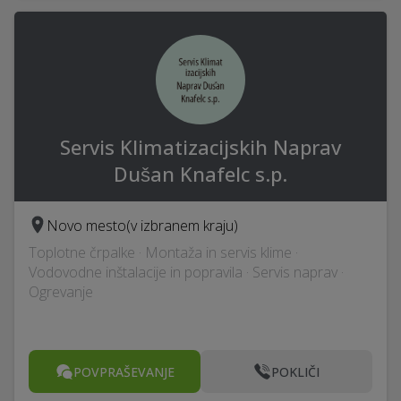
Servis Klimatizacijskih Naprav
Dušan Knafelc s.p.
Novo mesto
(v izbranem kraju)
Toplotne črpalke · Montaža in servis klime ·
Vodovodne inštalacije in popravila · Servis naprav ·
Ogrevanje
POVPRAŠEVANJE
POKLIČI