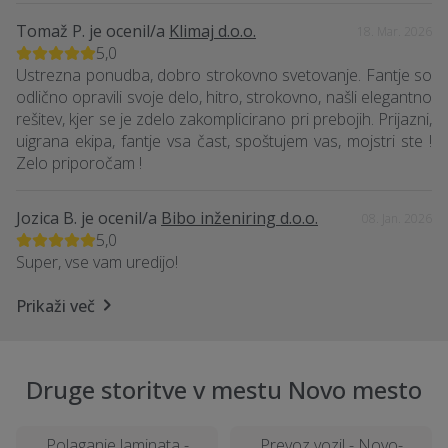
Tomaž P.
je ocenil/a
Klimaj d.o.o.
18. Mar. 2026
5,0
Ustrezna ponudba, dobro strokovno svetovanje. Fantje so
odlično opravili svoje delo, hitro, strokovno, našli elegantno
rešitev, kjer se je zdelo zakomplicirano pri prebojih. Prijazni,
uigrana ekipa, fantje vsa čast, spoštujem vas, mojstri ste !
Zelo priporočam !
Jozica B.
je ocenil/a
Bibo inženiring d.o.o.
08. Jan. 2026
5,0
Super, vse vam uredijo!
Prikaži več
Druge storitve v mestu Novo mesto
Polaganje laminata -
Prevoz vozil - Novo-