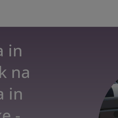
a in
sk na
a in
e -