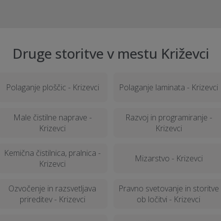
Druge storitve v mestu Križevci
Polaganje ploščic - Krizevci
Polaganje laminata - Krizevci
Male čistilne naprave -
Razvoj in programiranje -
Krizevci
Krizevci
Kemična čistilnica, pralnica -
Mizarstvo - Krizevci
Krizevci
Ozvočenje in razsvetljava
Pravno svetovanje in storitve
prireditev - Krizevci
ob ločitvi - Krizevci