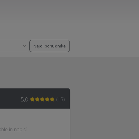
Najdi ponudnike
5,0
(
13
)
able in napisi