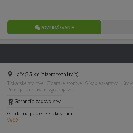
POVPRAŠEVANJE
Hoče
(7,5 km iz izbranega kraja)
Tiskarske storitve · Zidarske storitve · Slikopleskarstvo · Krov
Prodaja, izdelava in vgradnja vrat
Garancija zadovoljstva
Gradbeno podjetje z izkušnjami
Več