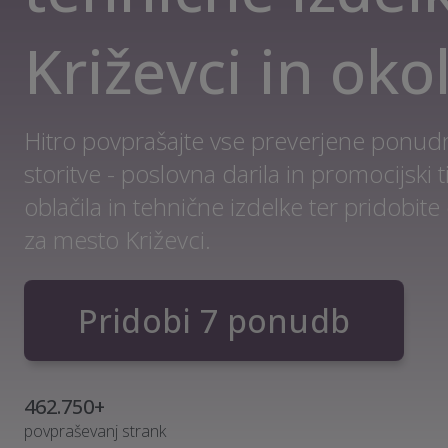
Križevci in oko
Hitro povprašajte vse preverjene ponudn
storitve - poslovna darila in promocijski t
oblačila in tehnične izdelke ter pridobi
za mesto Križevci.
Pridobi 7 ponudb
462.750+
povpraševanj strank