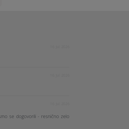
16. Jul. 2026
16. Jul. 2026
16. Jul. 2026
 smo se dogovorili - resnično zelo