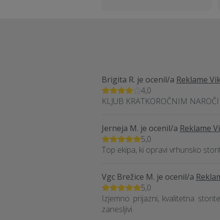
Brigita R.
je ocenil/a
Reklame Vik
4,0
KLJUB KRATKOROČNIM NAROČIL
Jerneja M.
je ocenil/a
Reklame Vi
5,0
Top ekipa, ki opravi vrhunsko stori
Vgc Brežice M.
je ocenil/a
Reklam
5,0
Izjemno prijazni, kvalitetna stor
zanesljivi.