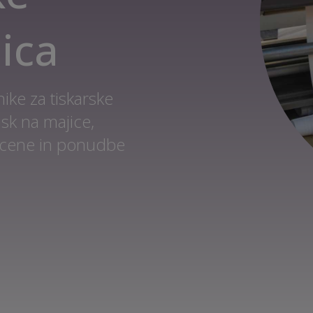
lica
ike za tiskarske
isk na majice,
te cene in ponudbe