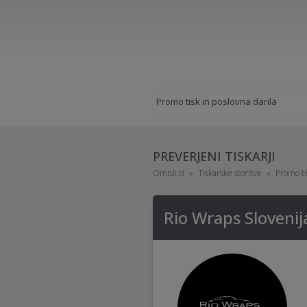
PREVERJENI TISKARJI
Omisli.si
Tiskarske storitve
Promo ti
Rio Wraps Slovenij