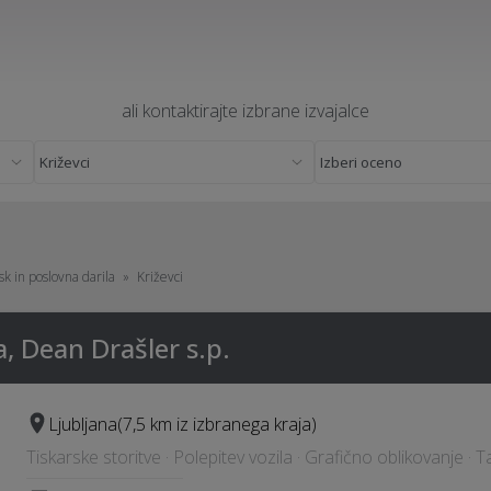
ali kontaktirajte izbrane izvajalce
sk in poslovna darila
Križevci
a, Dean Drašler s.p.
Ljubljana
(7,5 km iz izbranega kraja)
Tiskarske storitve · Polepitev vozila · Grafično oblikovanje · T