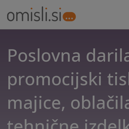
Poslovna daril
promocijski ti
majice, oblačil
tehnične izdelk