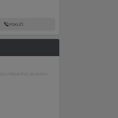
POKLIČI
stvo, kleparstvo, tesarstvo ·