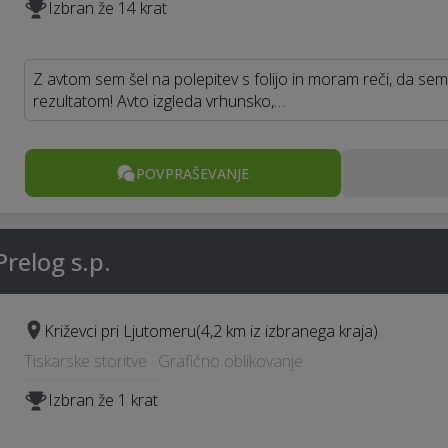
Izbran že 14 krat
Z avtom sem šel na polepitev s folijo in moram reči, da se
rezultatom! Avto izgleda vrhunsko,…
POVPRAŠEVANJE
Prelog s.p.
Križevci pri Ljutomeru
(4,2 km iz izbranega kraja)
Tiskarske storitve · Grafično oblikovanje
Izbran že 1 krat