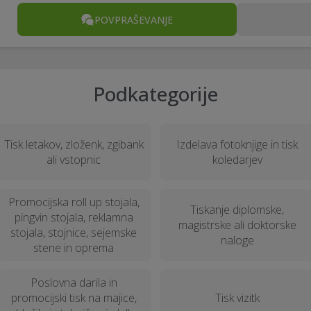
POVPRAŠEVANJE
Podkategorije
Tisk letakov, zloženk, zgibank
Izdelava fotoknjige in tisk
ali vstopnic
koledarjev
Promocijska roll up stojala,
Tiskanje diplomske,
pingvin stojala, reklamna
magistrske ali doktorske
stojala, stojnice, sejemske
naloge
stene in oprema
Poslovna darila in
promocijski tisk na majice,
Tisk vizitk