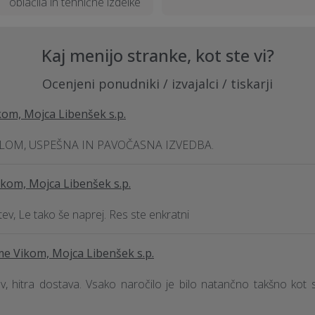
oblačila in tehnične izdelke
Kaj menijo stranke, kot ste vi?
Ocenjeni ponudniki / izvajalci / tiskarji
om, Mojca Libenšek s.p.
OM, USPEŠNA IN PAVOČASNA IZVEDBA.
kom, Mojca Libenšek s.p.
tev, Le tako še naprej. Res ste enkratni
e Vikom, Mojca Libenšek s.p.
itev, hitra dostava. Vsako naročilo je bilo natančno takšno kot