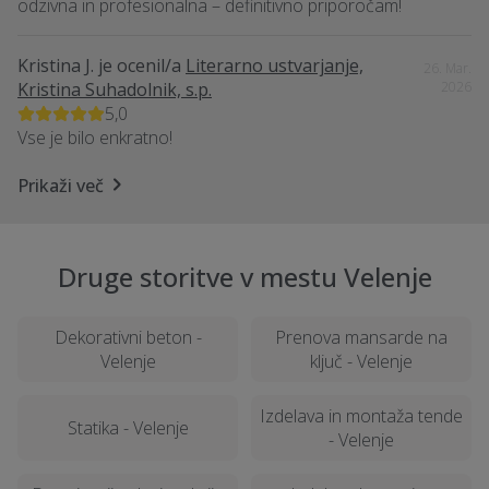
odzivna in profesionalna – definitivno priporočam!
Kristina J.
je ocenil/a
Literarno ustvarjanje,
26. Mar.
Kristina Suhadolnik, s.p.
2026
5,0
Vse je bilo enkratno!
Prikaži več
Druge storitve v mestu Velenje
Dekorativni beton -
Prenova mansarde na
Velenje
ključ - Velenje
Izdelava in montaža tende
Statika - Velenje
- Velenje