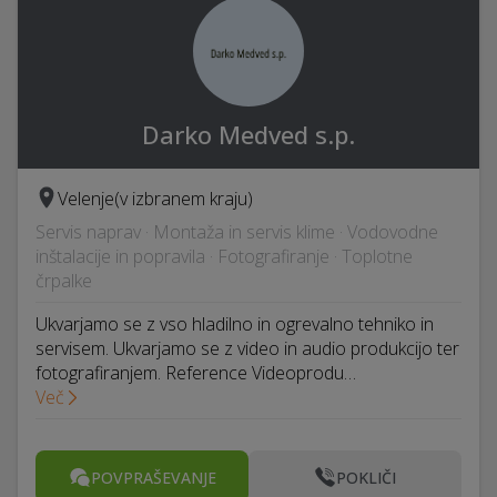
Darko Medved s.p.
Velenje
(v izbranem kraju)
Servis naprav · Montaža in servis klime · Vodovodne
inštalacije in popravila · Fotografiranje · Toplotne
črpalke
Ukvarjamo se z vso hladilno in ogrevalno tehniko in
servisem. Ukvarjamo se z video in audio produkcijo ter
fotografiranjem. Reference Videoprodu…
Več
POVPRAŠEVANJE
POKLIČI