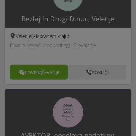
Bezlaj In Drugi D.n.o., Velenje
Velenje
(v izbranem kraju)
Pisanje besedil (copywriting) · Prevajanje
POVPRAŠEVANJE
POKLIČI
AVEKTOR, obdelava podatkov,