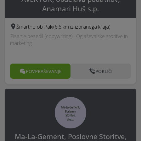
Anamari Huš s.p.
Šmartno ob Paki
(6,6 km iz izbranega kraja)
Pisanje besedil (copywriting) · Oglaševalske storitve in
marketing
POVPRAŠEVANJE
POKLIČI
Ma-La-Gement, Poslovne Storitve,