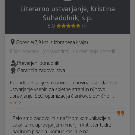
Literarno ustvarjanje, Kristina
Suhadolnik, s.p.
5,0
(
5
)
Gorenje
(7,9 km iz izbranega kraja)
Pisanje besedil (copywriting) · Lektoriranje besedil
Preverjeni ponudnik
Garancija zadovoljstva
Ponudba Pisanje strokovnih in novinarskih člankov,
ustvarjanje vsebin za spletne strani in njihovo
upravljanje, SEO optimizacija člankov, slovnično …
Več
Zelo smo zadovoljni z načinom komunikacije s
strankami, upravljanjem mnenj in kritik ter tudi z
načinom pisanja. Komunikacija je na…