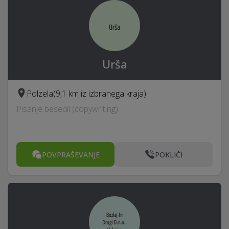
Urša
Polzela
(9,1 km iz izbranega kraja)
Pisanje besedil (copywriting)
POVPRAŠEVANJE
POKLIČI