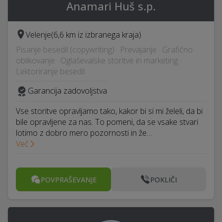
Anamari Huš s.p.
Velenje
(6,6 km iz izbranega kraja)
Pisanje besedil (copywriting) · Prevajanje · Grafično
oblikovanje · Oglaševalske storitve in marketing ·
Lektoriranje besedil
Garancija zadovoljstva
Vse storitve opravljamo tako, kakor bi si mi želeli, da bi
bile opravljene za nas. To pomeni, da se vsake stvari
lotimo z dobro mero pozornosti in že…
Več
POVPRAŠEVANJE
POKLIČI