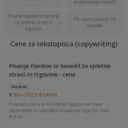
prepisovanje besedil
Pisanje člankov in besedil
PR-članki (pisanje PR
za spletne strani in
besedil)
trgovine
Cene za tekstopisca (copywriting)
Pisanje člankov in besedil za spletne
strani in trgovine - cene
Na stran
50—212,5
€/stran
Povprečna cena je 65 €/stran. Razpon cen med
najcenejšimi in najdražjimi izvajalci pa sega 20—360
€/stran.