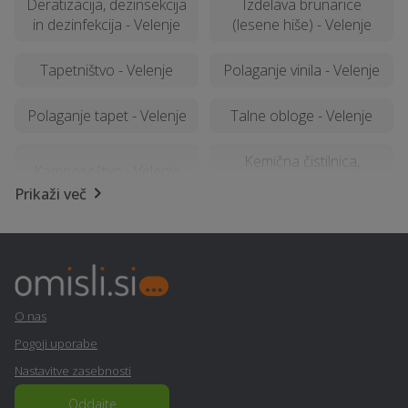
Deratizacija, dezinsekcija
Izdelava brunarice
in dezinfekcija - Velenje
(lesene hiše) - Velenje
Tapetništvo - Velenje
Polaganje vinila - Velenje
Polaganje tapet - Velenje
Talne obloge - Velenje
Kemična čistilnica,
Kamnoseštvo - Velenje
pralnica - Velenje
Prikaži več
Lesena terasa, WPC
Prevoz vozil - Velenje
terase - Velenje
Šiviljstvo, krojaštvo in
Najem tiskalnika - Velenje
vezenje - Velenje
O nas
Pogoji uporabe
Ultrazvok - Velenje
Senčila - Velenje
Nastavitve zasebnosti
Svetovanje in
Oddajte