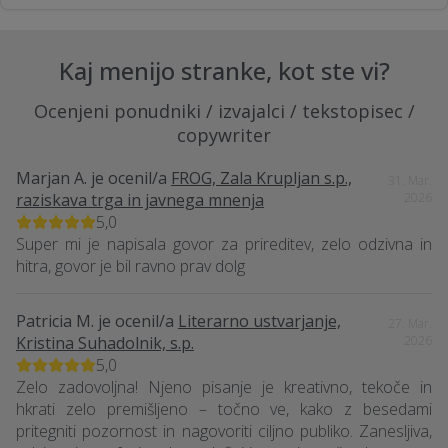
Kaj menijo stranke, kot ste vi?
Ocenjeni ponudniki / izvajalci / tekstopisec /
copywriter
Marjan A.
je ocenil/a
FROG, Zala Krupljan s.p.,
31. Mar.
raziskava trga in javnega mnenja
2026
5,0
Super mi je napisala govor za prireditev, zelo odzivna in
hitra, govor je bil ravno prav dolg
Patricia M.
je ocenil/a
Literarno ustvarjanje,
27. Mar.
Kristina Suhadolnik, s.p.
2026
5,0
Zelo zadovoljna! Njeno pisanje je kreativno, tekoče in
hkrati zelo premišljeno – točno ve, kako z besedami
pritegniti pozornost in nagovoriti ciljno publiko. Zanesljiva,