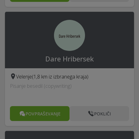
Dare Hribersek
Velenje
(1,8 km iz izbranega kraja)
Pisanje besedil (copywriting)
POVPRAŠEVANJE
POKLIČI