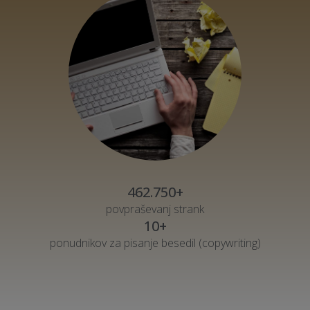
462.750+
povpraševanj strank
10+
ponudnikov za pisanje besedil (copywriting)