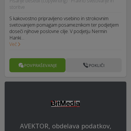
Pisanje besedil (copywriting) · Pravno svetovanje in
storitve
S kakovostno pripravljeno vsebino in strokovnim
svetovanjem pomagam posameznikom ter podjetjem
doseči njihove poslovne cilje. V podjetju Nermin
Hanki…
Več
POVPRAŠEVANJE
POKLIČI
AVEKTOR, obdelava podatkov,