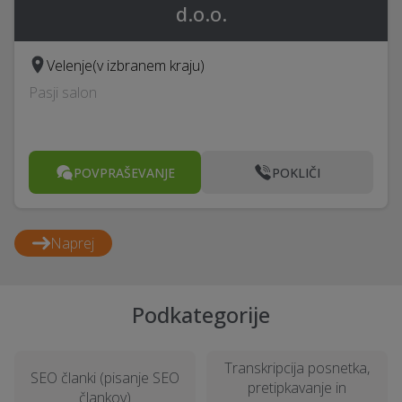
d.o.o.
Velenje
(v izbranem kraju)
Pasji salon
POVPRAŠEVANJE
POKLIČI
Naprej
Podkategorije
Transkripcija posnetka,
SEO članki (pisanje SEO
pretipkavanje in
člankov)