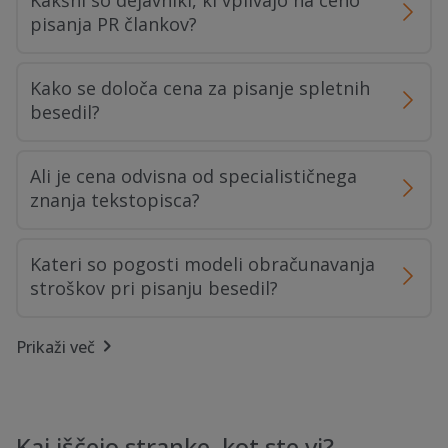
Kakšni so dejavniki, ki vplivajo na ceno
pisanja PR člankov?
Kako se določa cena za pisanje spletnih
besedil?
Ali je cena odvisna od specialističnega
znanja tekstopisca?
Kateri so pogosti modeli obračunavanja
stroškov pri pisanju besedil?
Prikaži več
Kako lahko naročnik prihrani pri stroških
pisanja PR člankov in spletnih besedil?
Ali je mogoče dobiti ponudbo za pisanje
Kaj iščejo stranke, kot ste vi?