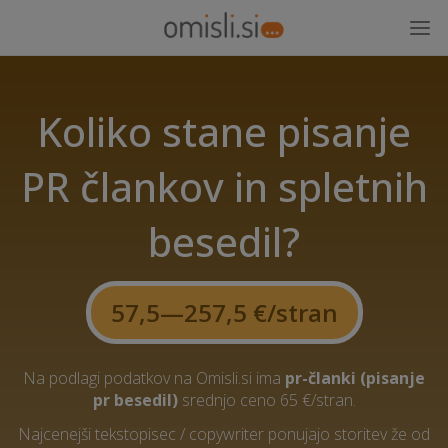
Koliko stane pisanje
PR člankov in spletnih
besedil?
57,5—257,5 €/stran
Na podlagi podatkov na Omisli.si ima
pr-članki (pisanje
pr besedil)
srednjo ceno 65 €/stran.
Najcenejši tekstopisec / copywriter ponujajo storitev že od