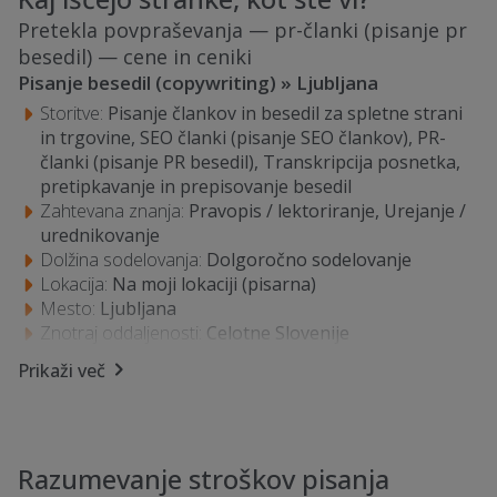
besedil brez predhodnega sestanka?
Pretekla povpraševanja — pr-članki (pisanje pr
besedil) — cene in ceniki
Pisanje besedil (copywriting) » Ljubljana
Kakšna je razlika v ceni med PR članki in
Storitve:
Pisanje člankov in besedil za spletne strani
blog objavami?
in trgovine, SEO članki (pisanje SEO člankov), PR-
članki (pisanje PR besedil), Transkripcija posnetka,
Kako se cena spreminja glede na dolžino
pretipkavanje in prepisovanje besedil
Zahtevana znanja:
Pravopis / lektoriranje, Urejanje /
besedila?
urednikovanje
Dolžina sodelovanja:
Dolgoročno sodelovanje
Kaj vse je vključeno v ceno pisanja besedil?
Lokacija:
Na moji lokaciji (pisarna)
Mesto:
Ljubljana
Znotraj oddaljenosti:
Celotne Slovenije
Kakšen je vpliv lektoriranja na končno
Plačilo:
Na projekt
Prikaži več
ceno pisanja besedil?
Tip organizacije:
Podjetje / profitna organizacija
Časovni okvir:
Takoj, nujno
Iščem nekoga, ki bi lahko vodil tečaj za pisanje diplomskih
Kako smo izračunali cene za pisanje
nalog za dolgoročno sodelovanje. Hvala!
Razumevanje stroškov pisanja
besedil (copywriting)?