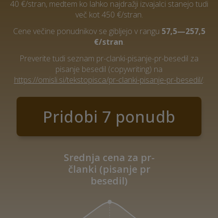
40 €/stran, medtem ko lahko najdražji izvajalci stanejo tudi
več kot 450 €/stran.
Cene večine ponudnikov se gibljejo v rangu
57,5—257,5
€/stran
.
Preverite tudi seznam pr-clanki-pisanje-pr-besedil za
pisanje besedil (copywriting) na
https://omisli.si/tekstopisca/pr-clanki-pisanje-pr-besedil/
.
Pridobi 7 ponudb
Srednja cena za pr-
članki (pisanje pr
besedil)