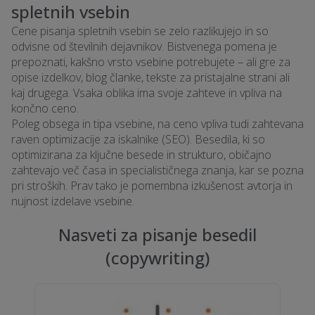
spletnih vsebin
Pisanje besedil (copywriting) » Ljubljana
Cene pisanja spletnih vsebin se zelo razlikujejo in so
Storitve:
Pisanje člankov in besedil za spletne strani
odvisne od številnih dejavnikov. Bistvenega pomena je
in trgovine, SEO članki (pisanje SEO člankov), PR-
prepoznati, kakšno vrsto vsebine potrebujete – ali gre za
članki (pisanje PR besedil)
opise izdelkov, blog članke, tekste za pristajalne strani ali
Mesto:
Ljubljana
kaj drugega. Vsaka oblika ima svoje zahteve in vpliva na
Znotraj oddaljenosti:
Bližnje okolice
končno ceno.
Poleg obsega in tipa vsebine, na ceno vpliva tudi zahtevana
Pisanje besedil (copywriting) » Ljubljana
raven optimizacije za iskalnike (SEO). Besedila, ki so
optimizirana za ključne besede in strukturo, običajno
Storitve:
Pisanje člankov in besedil za spletne strani
zahtevajo več časa in specialističnega znanja, kar se pozna
in trgovine, SEO članki (pisanje SEO člankov), PR-
pri stroških. Prav tako je pomembna izkušenost avtorja in
članki (pisanje PR besedil)
nujnost izdelave vsebine.
Mesto:
Ljubljana
Znotraj oddaljenosti:
Širše okolice
Nasveti za pisanje besedil
(copywriting)
Pisanje besedil (copywriting) » Ljubljana,
Storitve:
Pisanje člankov in besedil za spletne strani
in trgovine, SEO članki (pisanje SEO člankov), PR-
članki (pisanje PR besedil)