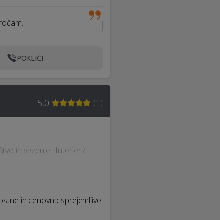
oročam.
POKLIČI
5,0
(
1
)
štvo in vezenje · Interier /
vostne in cenovno sprejemljive