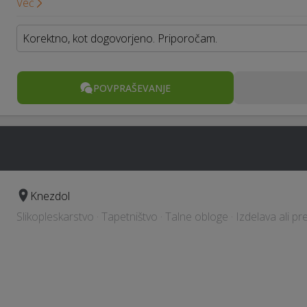
Več
Korektno, kot dogovorjeno. Priporočam.
POVPRAŠEVANJE
Knezdol
Slikopleskarstvo · Tapetništvo · Talne obloge · Izdelava ali 