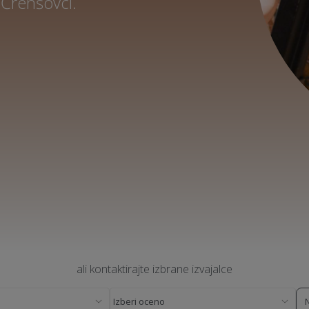
 Črenšovci.
ali kontaktirajte izbrane izvajalce