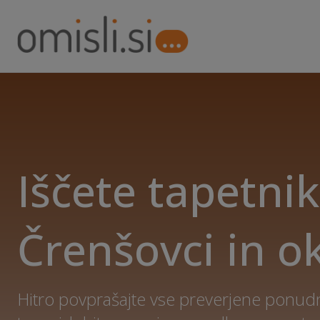
Iščete tapetnik
Črenšovci in o
Hitro povprašajte vse preverjene ponudn