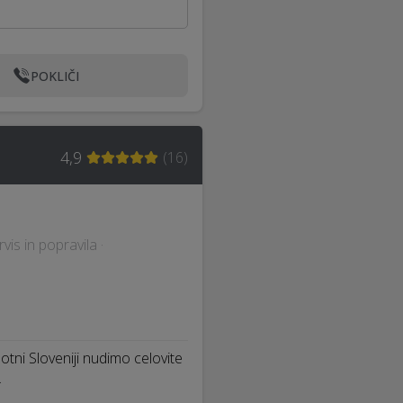
POKLIČI
4,9
(
16
)
vis in popravila ·
tni Sloveniji nudimo celovite
…