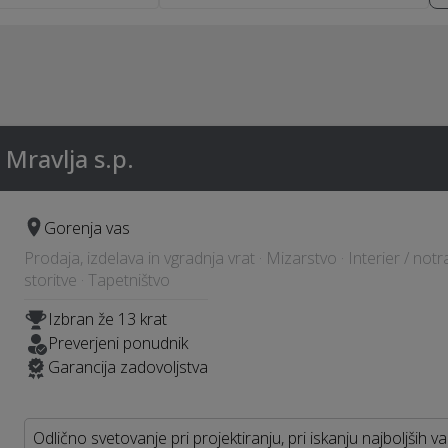
 Mravlja s.p.
Gorenja vas
Prodaja, izdelava in vgradnja vrat · Mizarstvo · Interier / notr
storitve · Tapetništvo
Izbran že 13 krat
Preverjeni ponudnik
Garancija zadovoljstva
Odlično svetovanje pri projektiranju, pri iskanju najboljših vari