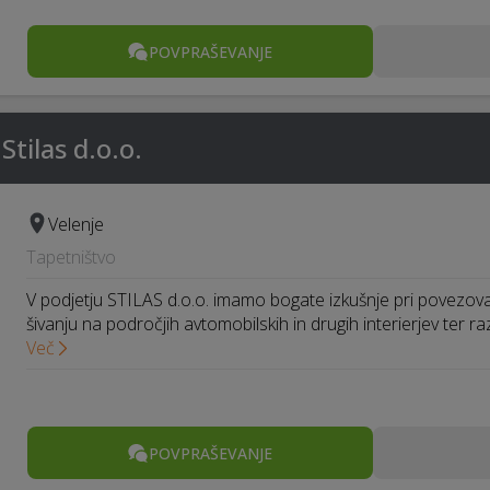
POVPRAŠEVANJE
Stilas d.o.o.
Velenje
Tapetništvo
V podjetju STILAS d.o.o. imamo bogate izkušnje pri povezova
šivanju na področjih avtomobilskih in drugih interierjev ter r
Več
POVPRAŠEVANJE