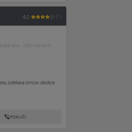
4,0
(
1
)
eskarstvo · Hišni servis in
a, izdelava izrisov okolice
POKLIČI