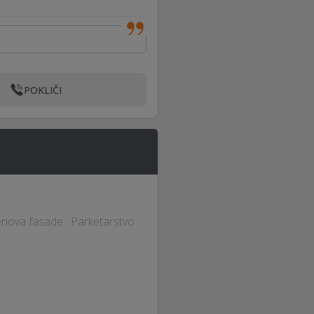
POKLIČI
prenova fasade · Parketarstvo