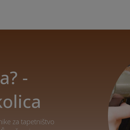
a? -
kolica
ike za tapetništvo