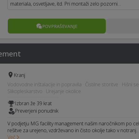
materiala, osvetljave, itd. Pri montaži zelo pozorni…
POVPRAŠEVANJE
gement
Kranj
Vodovodne inštalacije in popravila · Čistilne storitve · Hišni ser
Slikopleskarstvo · Urejanje okolice
Izbran že 39 krat
Preverjeni ponudnik
V podjetju MG facility management našim naročnikom po celo
rešitve za urejeno, vzdrževano in čisto okolje tako v notranj
Več