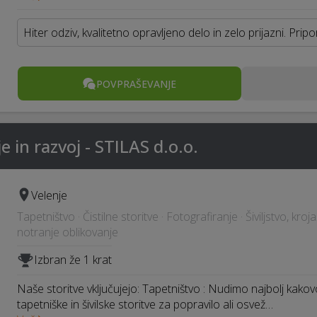
Hiter odziv, kvalitetno opravljeno delo in zelo prijazni. Prip
POVPRAŠEVANJE
e in razvoj - STILAS d.o.o.
Velenje
Tapetništvo · Čistilne storitve · Fotografiranje · Šiviljstvo, kroja
notranje oblikovanje
Izbran že 1 krat
Naše storitve vključujejo: Tapetništvo : Nudimo najbolj kako
tapetniške in šivilske storitve za popravilo ali osvež…