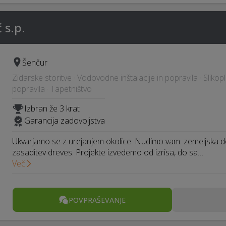
 s.p.
Šenčur
Zidarske storitve · Vodovodne inštalacije in popravila · Slikopl
popravila · Tapetništvo
Izbran že 3 krat
Garancija zadovoljstva
Ukvarjamo se z urejanjem okolice. Nudimo vam: zemeljska del
zasaditev dreves. Projekte izvedemo od izrisa, do sa…
Več
POVPRAŠEVANJE