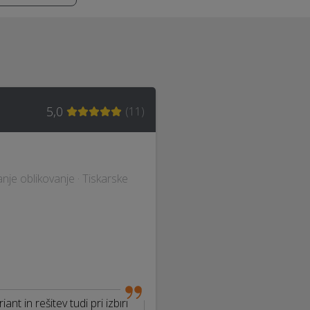
5,0
(
11
)
anje oblikovanje · Tiskarske
ant in rešitev tudi pri izbiri