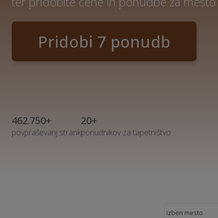
ter pridobite cene in ponudbe za mesto
Pridobi 7 ponudb
462.750+
20+
povpraševanj strank
ponudnikov za tapetništvo