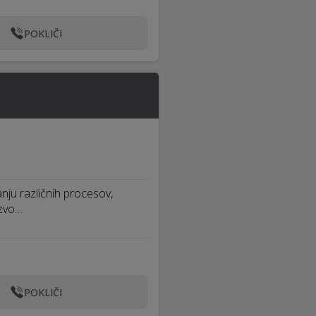
POKLIČI
nju različnih procesov,
azvo…
POKLIČI