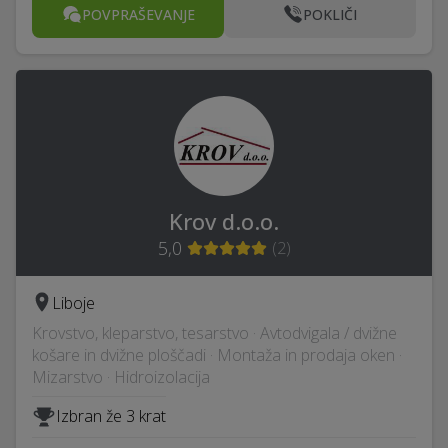
POVPRAŠEVANJE
POKLIČI
Krov d.o.o.
5,0
(
2
)
Liboje
Krovstvo, kleparstvo, tesarstvo · Avtodvigala / dvižne
košare in dvižne ploščadi · Montaža in prodaja oken ·
Mizarstvo · Hidroizolacija
Izbran že 3 krat