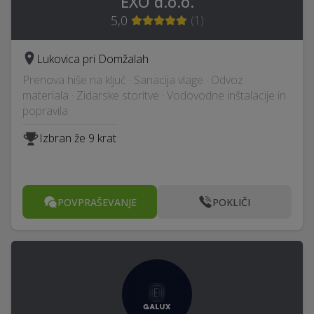
EXO d.o.o.
5,0
(
1
)
Lukovica pri Domžalah
Prenova hiše na ključ · Sanacija vlage · Odvoz
materiala · Zidarske storitve · Vodovodne inštalacije in
popravila
Izbran že 9 krat
POVPRAŠEVANJE
POKLIČI