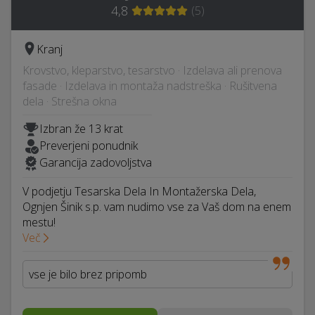
4,8
(
5
)
Kranj
Krovstvo, kleparstvo, tesarstvo · Izdelava ali prenova
fasade · Izdelava in montaža nadstreška · Rušitvena
dela · Strešna okna
Izbran že 13 krat
Preverjeni ponudnik
Garancija zadovoljstva
V podjetju Tesarska Dela In Montažerska Dela,
Ognjen Šinik s.p. vam nudimo vse za Vaš dom na enem
mestu!
Več
vse je bilo brez pripomb