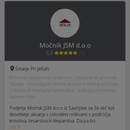
Močnik JSM d.o.o
5,0
(
1
)
Šmarje Pri Jelšah
Krovstvo, kleparstvo, tesarstvo · Izdelava ali prenova
fasade · Avtodvigala / dvižne košare in dvižne ploščadi ·
Izdelava in montaža nadstreška · Izdelava brunarice
(lesene hiše)
Podjetje Močnik JSM d.o.o iz Savinjske se že več kot
desetletje ukvarja s celovitimi rešitvami s področja
krovstva, tesarstva in kleparstva. Da pa bo…
Več