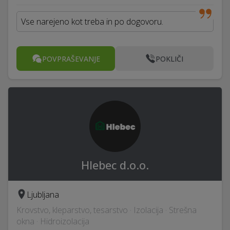
Vse narejeno kot treba in po dogovoru.
POVPRAŠEVANJE
POKLIČI
Hlebec d.o.o.
Ljubljana
Krovstvo, kleparstvo, tesarstvo · Izolacija · Strešna
okna · Hidroizolacija