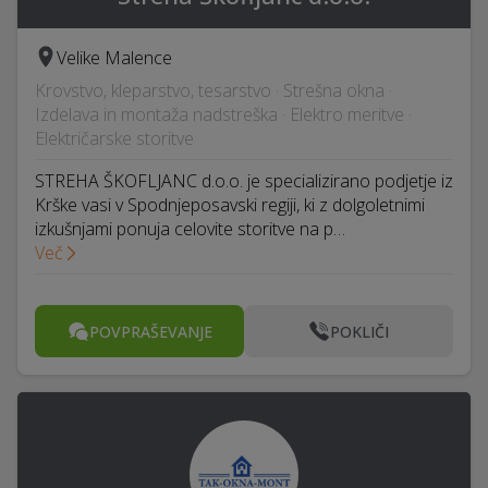
Velike Malence
Krovstvo, kleparstvo, tesarstvo · Strešna okna ·
Izdelava in montaža nadstreška · Elektro meritve ·
Električarske storitve
STREHA ŠKOFLJANC d.o.o. je specializirano podjetje iz
Krške vasi v Spodnjeposavski regiji, ki z dolgoletnimi
izkušnjami ponuja celovite storitve na p…
Več
POVPRAŠEVANJE
POKLIČI