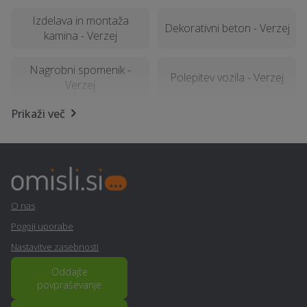
Izdelava in montaža
Dekorativni beton - Verzej
kamina - Verzej
Nagrobni spomenik -
Polepitev vozila - Verzej
Verzej
Prikaži več
Računalništvo in IT
Interier / notranje
storitve - Verzej
oblikovanje - Verzej
Polaganje vinila - Verzej
Tapetništvo - Verzej
Avtoličarske /
O nas
avtokleparske storitve -
Poročna lokacija - Verzej
Pogoji uporabe
Verzej
Nastavitve zasebnosti
Vodovodne inštalacije in
Oddajte
Letna kuhinja - Verzej
popravila - Verzej
povpraševanje