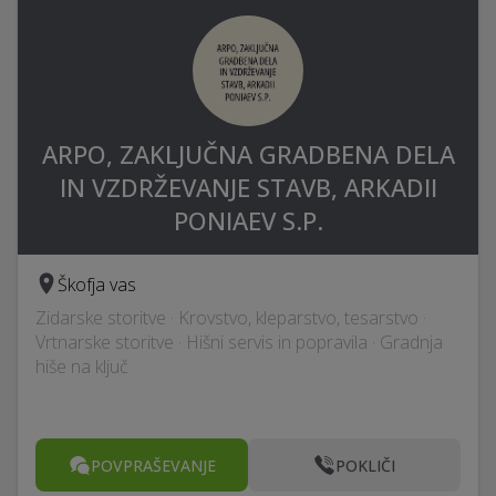
ARPO, ZAKLJUČNA GRADBENA DELA
IN VZDRŽEVANJE STAVB, ARKADII
PONIAEV S.P.
Škofja vas
Zidarske storitve · Krovstvo, kleparstvo, tesarstvo ·
Vrtnarske storitve · Hišni servis in popravila · Gradnja
hiše na ključ
POVPRAŠEVANJE
POKLIČI