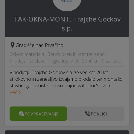
TAK-OKNA-MONT, Trajche Gockov
s.p.
Gradišče nad Prvačino
Odvoz materiala · Servis oken in vrat ter senčil ·
Prodaja, izdelava in vgradnja vrat · Senčila · Mizarstvo
V podjetju Trajche Gockov s.p. že več kot 20 let
strokovno in zanesljivo izvajamo prodajo ter montažo
stavbnega pohištva v osrednji in zahodni Sloven…
Več
POVPRAŠEVANJE
POKLIČI