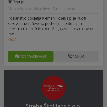
Repnje
Montaža in prodaja oken · Strešna okna
Poslanstvo podjetja Klemen Koželj s.p. je nuditi
kakovostne rešitve na področju montiranja in
servisiranja strešnih oken. Zagotavljamo strokovno
izve…
Več
POVPRAŠEVANJE
POKLIČI
Streha Škofljanc d.o.o.