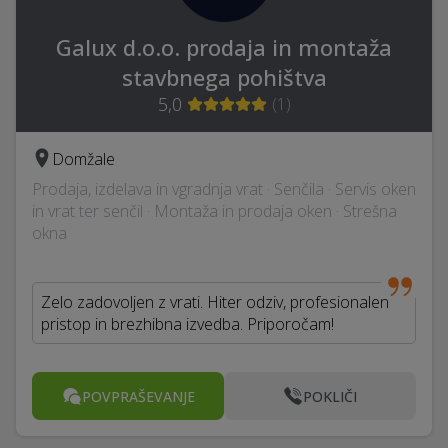
Galux d.o.o. prodaja in montaža
stavbnega pohištva
5,0
(
1
)
Domžale
Prodaja, izdelava in vgradnja vrat · Senčila · Servis oken
in vrat ter senčil · Montaža in prodaja oken · Strešna
okna
Zelo zadovoljen z vrati. Hiter odziv, profesionalen
pristop in brezhibna izvedba. Priporočam!
POVPRAŠEVANJE
POKLIČI