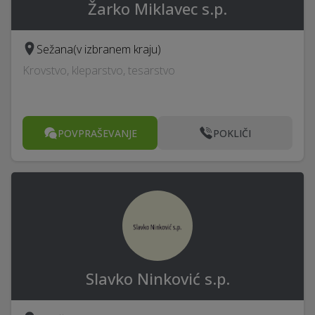
Žarko Miklavec s.p.
Sežana
(v izbranem kraju)
Krovstvo, kleparstvo, tesarstvo
POVPRAŠEVANJE
POKLIČI
Slavko Ninković s.p.