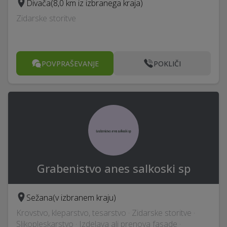
Divača
(8,0 km iz izbranega kraja)
Zidarske storitve
POVPRAŠEVANJE
POKLIČI
Grabenistvo anes salkoski sp
Sežana
(v izbranem kraju)
Krovstvo, kleparstvo, tesarstvo · Zidarske storitve ·
Slikopleskarstvo · Izdelava ali prenova fasade ·