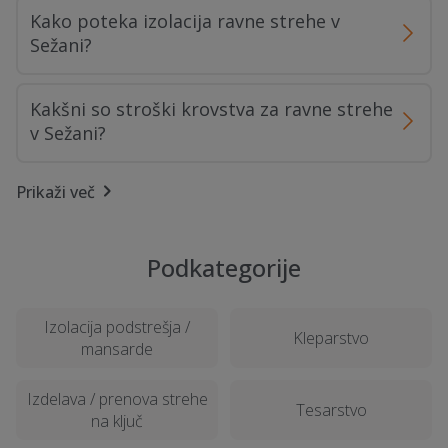
Kako poteka izolacija ravne strehe v
Sežani?
Kakšni so stroški krovstva za ravne strehe
v Sežani?
Prikaži več
Kdo so zanesljivi izvajalci krovstva za
ravne strehe v Sežani?
Podkategorije
Koliko časa traja povprečna izdelava ravne
strehe v Sežani?
Izolacija podstrešja /
Kleparstvo
mansarde
Kako pogosto je potrebno vzdrževanje
ravne strehe v Sežani?
Izdelava / prenova strehe
Tesarstvo
na ključ