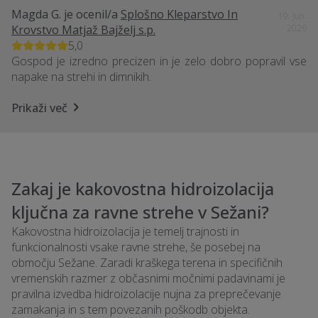
Magda G.
je ocenil/a
Splošno Kleparstvo In
19. Jun.
Krovstvo Matjaž Bajželj s.p.
2026
5,0
Gospod je izredno precizen in je zelo dobro popravil vse
napake na strehi in dimnikih.
Prikaži več
Zakaj je kakovostna hidroizolacija
ključna za ravne strehe v Sežani?
Kakovostna hidroizolacija je temelj trajnosti in
funkcionalnosti vsake ravne strehe, še posebej na
območju Sežane. Zaradi kraškega terena in specifičnih
vremenskih razmer z občasnimi močnimi padavinami je
pravilna izvedba hidroizolacije nujna za preprečevanje
zamakanja in s tem povezanih poškodb objekta.