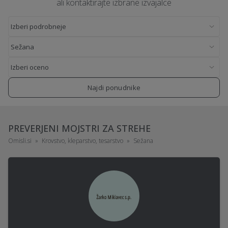
ali kontaktirajte izbrane izvajalce
Najdi ponudnike
PREVERJENI MOJSTRI ZA STREHE
Omisli.si
Krovstvo, kleparstvo, tesarstvo
Sežana