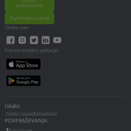
Popravilo strojev in
implementacija GDPR -
povpraševanje
mehanizacije - Sezana
Sezana
Registrirajte podjetje
Ozvočenje in razsvetljava
Sledite nam
Rastlinjak - Sezana
prireditev - Sezana
Izgradnja in dobava
Prenesi mobilno aplikacijo
Dimniki - Sezana
solarnih sistemov /
kolektorjev - Sezana
Zobozdravstvene storitve
Frizerstvo - Sezana
- Sezana
Sanacija balkonov in teras
Pomoč na domu - Sezana
- Sezana
Iskalci
Pridobi 7 ponudb brezplačno
Restavriranje pohištva -
Avtošola - Sezana
POVPRAŠEVANJA:
Sezana
030 635 598