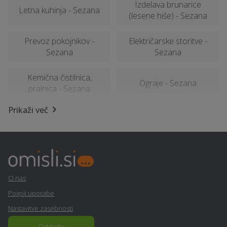
Izdelava brunarice
Letna kuhinja - Sezana
(lesene hiše) - Sezana
Prevoz pokojnikov -
Električarske storitve -
Sezana
Sezana
Kemična čistilnica,
Ograje - Sezana
pralnica - Sezana
Prikaži več
Šiviljstvo, krojaštvo in
Kamnoseštvo - Sezana
vezenje - Sezana
Dekorativni beton -
Senčila - Sezana
Sezana
O nas
Vrtna lopa, hiška, uta -
Ortodontija - Sezana
Pogoji uporabe
Sezana
Nastavitve zasebnosti
Svetovanje in
Oddajte