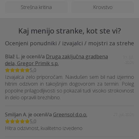
Kaj pa sanacije in popravila ravnih streh v
Strešna kritina
Krovstvo
Sežani?
Kaj menijo stranke, kot ste vi?
Ali se zelena streha izplača na ravni strehi
v Sežani?
Ocenjeni ponudniki / izvajalci / mojstri za strehe
Blaž L.
je ocenil/a
Druga zaključna gradbena
31. Jul.
Kakšno garancijo ponujajo izvajalci
dela, Gregor Primik s.p.
2026
krovstva za ravne strehe v Sežani?
5,0
Izvajalca zelo priporočam. Navdušen sem bil nad izjemno
hitrim odzivom in takojšnjim dogovorom za termin. Poleg
popolne prilagodljivosti so pokazali tudi visoko strokovnost
in delo opravili brezhibno.
Smiljan A.
je ocenil/a
Greensol d.o.o.
27. Jul. 2026
5,0
Hitra odzivnost, kvalitetno izvedeno