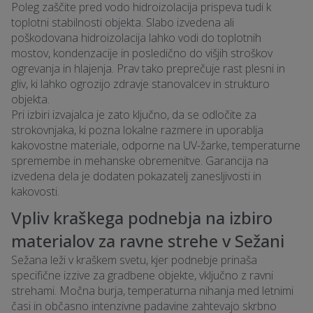
Poleg zaščite pred vodo hidroizolacija prispeva tudi k
toplotni stabilnosti objekta. Slabo izvedena ali
poškodovana hidroizolacija lahko vodi do toplotnih
mostov, kondenzacije in posledično do višjih stroškov
ogrevanja in hlajenja. Prav tako preprečuje rast plesni in
gliv, ki lahko ogrozijo zdravje stanovalcev in strukturo
objekta.
Pri izbiri izvajalca je zato ključno, da se odločite za
strokovnjaka, ki pozna lokalne razmere in uporablja
kakovostne materiale, odporne na UV-žarke, temperaturne
spremembe in mehanske obremenitve. Garancija na
izvedena dela je dodaten pokazatelj zanesljivosti in
kakovosti.
Vpliv kraškega podnebja na izbiro
materialov za ravne strehe v Sežani
Sežana leži v kraškem svetu, kjer podnebje prinaša
specifične izzive za gradbene objekte, vključno z ravni
strehami. Močna burja, temperaturna nihanja med letnimi
časi in občasno intenzivne padavine zahtevajo skrbno