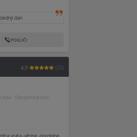
slednji dan.
POKLIČI
4,9
(
20
)
ravila · Slikopleskarstvo ·
ilna vrata -vitrine -predelne