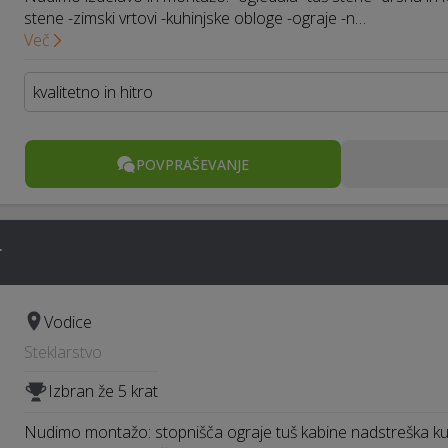
stene -zimski vrtovi -kuhinjske obloge -ograje -n…
Več
kvalitetno in hitro
POVPRAŠEVANJE
r
Vodice
Steklarstvo
Izbran že 5 krat
Nudimo montažo: stopnišča ograje tuš kabine nadstreška kuh