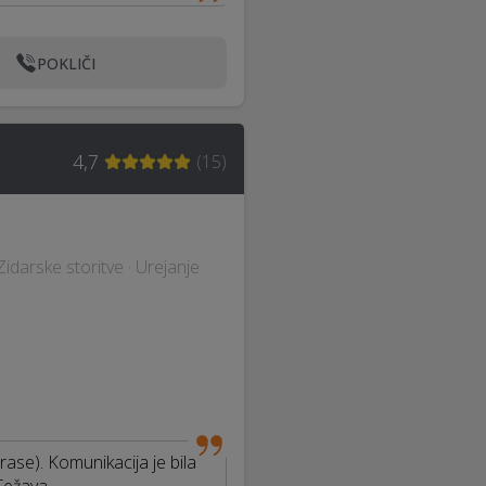
POKLIČI
4,7
(
15
)
 Zidarske storitve · Urejanje
rase). Komunikacija je bila