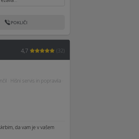
 Težava…
POKLIČI
4,7
(
32
)
il · Hišni servis in popravila ·
oskrbim, da vam je v vašem