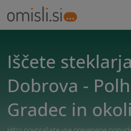
Iščete steklarja
Dobrova - Pol
Gradec in okol
Hitro povprašajte vse preverjene ponudn