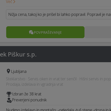
Več
Nižja cena, takoj ko je prišel bi lahko popravil. Popravil je na
POVPRAŠEVANJE
ek Piškur s.p.
Ljubljana
Steklarstvo · Servis oken in vrat ter senčil · Hišni servis in pop
Prodaja, izdelava in vgradnja vrat
Izbran že 38 krat
Preverjeni ponudnik
Nudimo izdelavo in montažo: -ogledala -tuš stene -drsna in kr