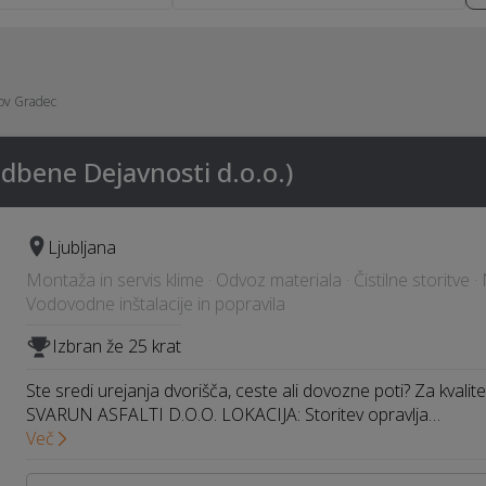
hov Gradec
adbene Dejavnosti d.o.o.)
Ljubljana
Montaža in servis klime · Odvoz materiala · Čistilne storitve
Vodovodne inštalacije in popravila
Izbran že 25 krat
Ste sredi urejanja dvorišča, ceste ali dovozne poti? Za kvalite
SVARUN ASFALTI D.O.O. LOKACIJA: Storitev opravlja…
Več