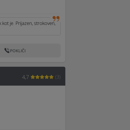
ot je. Prijazen, strokoven,
POKLIČI
4,7
(
3
)