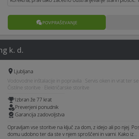
korektna, prav tako začetno odstranjevanje starih ploščic.
POVPRAŠEVANJE
ng k. d.
Ljubljana
Vodovodne inštalacije in popravila · Servis oken in vrat ter senč
Čistilne storitve · Električarske storitve
Izbran že 77 krat
Preverjeni ponudnik
Garancija zadovoljstva
Opravljam vse storitve na ključ za dom, z idejo ali po njej. P
domu udobno ter da ste v njem sproščeni in varni. Kako iz…