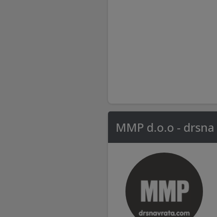
MMP d.o.o - drsna