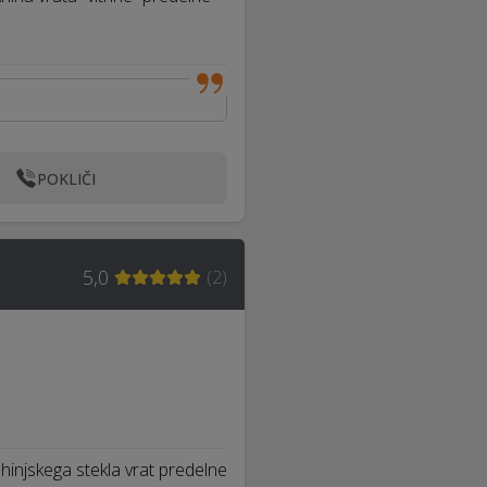
POKLIČI
5,0
(
2
)
injskega stekla vrat predelne