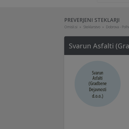
PREVERJENI STEKLARJI
Omisli.si
Steklarstvo
Dobrova - Pol
Svarun Asfalti (Gr