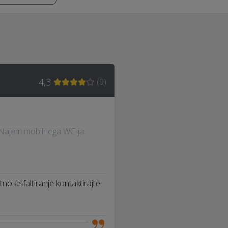
4,3
(
9
)
 · Najem mobilnega WC-ja ·
tno asfaltiranje kontaktirajte