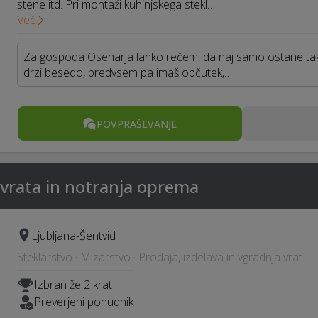
stene itd. Pri montaži kuhinjskega stekl…
Več
Za gospoda Osenarja lahko rečem, da naj samo ostane tak k
drzi besedo, predvsem pa imaš občutek,…
POVPRAŠEVANJE
 vrata in notranja oprema
Ljubljana-Šentvid
Steklarstvo · Mizarstvo · Prodaja, izdelava in vgradnja vrat
Izbran že 2 krat
Preverjeni ponudnik