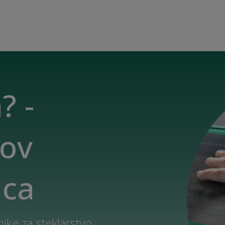
? -
hov
ica
ike za steklarstvo