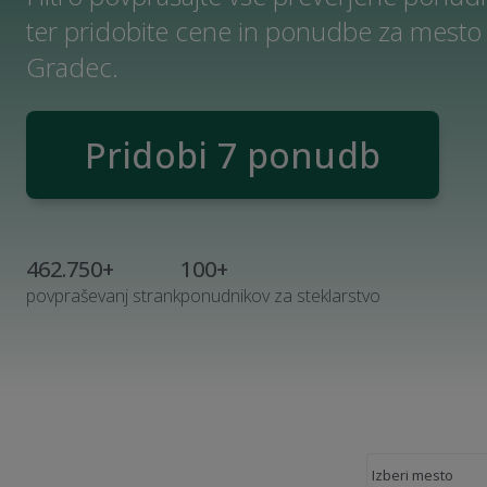
ter pridobite cene in ponudbe za mesto
Gradec.
Pridobi 7 ponudb
462.750+
100+
povpraševanj strank
ponudnikov za steklarstvo