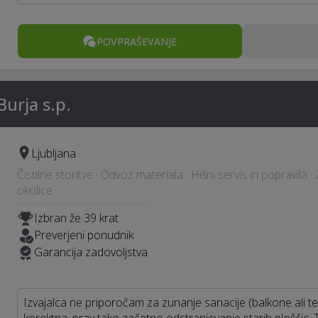
POVPRAŠEVANJE
urja s.p.
Ljubljana
Čistilne storitve · Odvoz materiala · Hišni servis in popravila ·
okolice
Izbran že 39 krat
Preverjeni ponudnik
Garancija zadovoljstva
Izvajalca ne priporočam za zunanje sanacije (balkone ali te