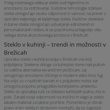
Poleg estetskega vidika je steklo tudi higienično in
enostavno za vzdrževanje. Sodobne tehnologije izdelave
stekla omogočajo visoko odpornost in varnost, na primer z
uporabo kaljenega ali lepljenega stekla. Različne obdelave
in barve stekla omogočajo ustvarjanje edinstvenih in
personaliziranih rešitev, ki se popolnoma prilagodijo stilu
vašega doma ali poslovnega prostora v Brežicah.
Steklo v kuhinji – trendi in možnosti v
Brežicah
Uporaba stekla v kuhinji postaja v Brežicah vse bolj
priljubljena. Steklene obloge za kuhinjske stene nad pultom
so odlična alternativa keramičnim ploščicam, saj
omogočajo enostavno čiščenje in moderni videz brez fug.
Na voljo so v različnih barvah in s poljubnimi motivi, kar
omogoča popolno prilagoditev kuhinjskemu ambientu.
Steklo se uporablja tudi za izdelavo kuhinjskih pultov, miz in
polic. Zaradi svoje odpornosti na vročino in vlago je steklo
idealen material za takšne površine. Pomembno je izbrati
pravo vrsto stekla in strokovno montažo, da se zagotovi