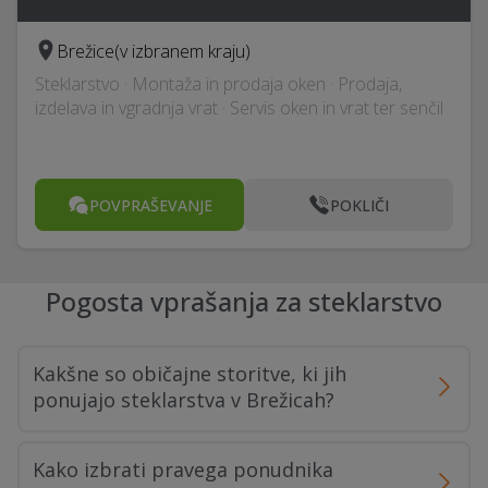
Brežice
(v izbranem kraju)
Steklarstvo · Montaža in prodaja oken · Prodaja,
izdelava in vgradnja vrat · Servis oken in vrat ter senčil
POVPRAŠEVANJE
POKLIČI
Pogosta vprašanja za steklarstvo
Kakšne so običajne storitve, ki jih
ponujajo steklarstva v Brežicah?
Kako izbrati pravega ponudnika