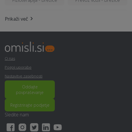
Najem tiskalnika - Brezice
Kamnoseštvo - Brezice
Prikaži več
Šiviljstvo, krojaštvo in
Kemična čistilnica,
vezenje - Brezice
pralnica - Brezice
Manikerstvo / pedikerstvo
Ultrazvok - Brezice
- Brezice
O nas
Pogoji uporabe
Geodetske storitve -
Obdelava kovin in
Nastavitve zasebnosti
Brezice
ključavničarstvo - Brezice
Oddajte
povpraševanje
Male čistilne naprave -
Strešna okna - Brezice
Brezice
Registrirajte podjetje
Snemanje poroke -
Sledite nam
Frizerstvo - Brezice
Brezice