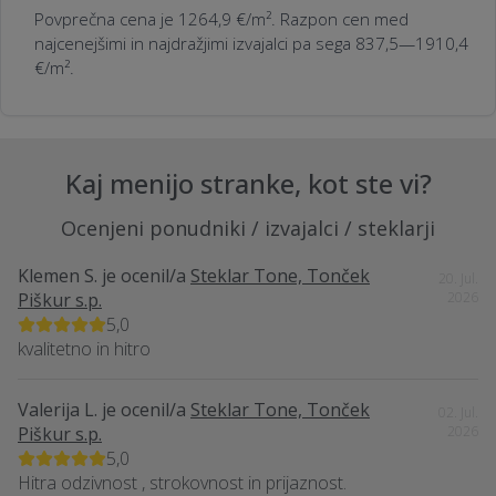
Povprečna cena je 1264,9 €/m². Razpon cen med
najcenejšimi in najdražjimi izvajalci pa sega 837,5—1910,4
€/m².
Kaj menijo stranke, kot ste vi?
Ocenjeni ponudniki / izvajalci / steklarji
Klemen S.
je ocenil/a
Steklar Tone, Tonček
20. Jul.
Piškur s.p.
2026
5,0
kvalitetno in hitro
Valerija L.
je ocenil/a
Steklar Tone, Tonček
02. Jul.
Piškur s.p.
2026
5,0
Hitra odzivnost , strokovnost in prijaznost.