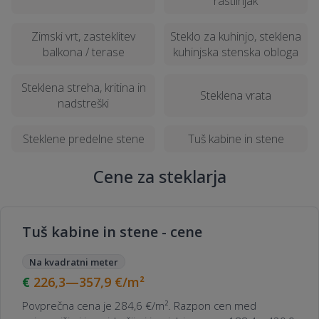
rastlinjak
Zimski vrt, zasteklitev
Steklo za kuhinjo, steklena
Kako poteka zasteklitev teras ali balkonov
balkona / terase
kuhinjska stenska obloga
v Brežicah?
Steklena streha, kritina in
Steklena vrata
nadstreški
Ali je brušenje stekla v Brežicah na voljo za
vse vrste stekla?
Steklene predelne stene
Tuš kabine in stene
Kako se popravlja razbito steklo na oknih
Cene za steklarja
ali vratih v Brežicah?
Tuš kabine in stene - cene
Na kvadratni meter
226,3—357,9
€/m²
Povprečna cena je 284,6 €/m². Razpon cen med