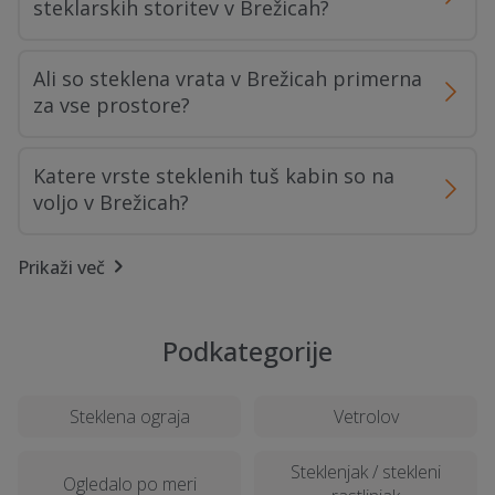
steklarskih storitev v Brežicah?
Ali so steklena vrata v Brežicah primerna
za vse prostore?
Katere vrste steklenih tuš kabin so na
voljo v Brežicah?
Prikaži več
Kako se določajo cene za steklarske
storitve v Brežicah?
Podkategorije
Kakšne so prednosti kaljenega stekla, ki
se uporablja v steklarstvu?
Steklena ograja
Vetrolov
Ali je priporočljiva izdelava steklenih ograj
Steklenjak / stekleni
Ogledalo po meri
v Brežicah?