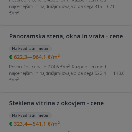
najcenejšimi in najdražjimi izvajalci pa sega 313—671
€/m².
Panoramska stena, okna in vrata - cene
Na kvadratni meter
622,3—964,1
€/m²
Povprečna cena je 774,6 €/m². Razpon cen med
najcenejšimi in najdražjimi izvajalci pa sega 522,4—1148,6
€/m².
Steklena vitrina z okovjem - cene
Na kvadratni meter
323,4—541,1
€/m²