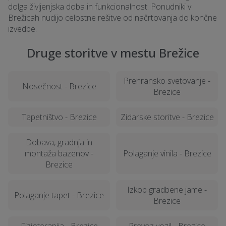
dolga življenjska doba in funkcionalnost. Ponudniki v
Brežicah nudijo celostne rešitve od načrtovanja do končne
izvedbe.
Druge storitve v mestu Brežice
Prehransko svetovanje -
Nosečnost - Brezice
Brezice
Tapetništvo - Brezice
Zidarske storitve - Brezice
Dobava, gradnja in
montaža bazenov -
Polaganje vinila - Brezice
Brezice
Izkop gradbene jame -
Polaganje tapet - Brezice
Brezice
Fizioterapija - Brezice
Prevoz vozil - Brezice