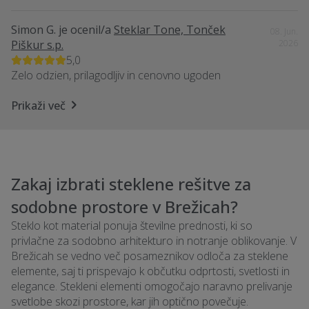
Simon G.
je ocenil/a
Steklar Tone, Tonček
08. Jun.
Piškur s.p.
2026
5,0
Zelo odzien, prilagodljiv in cenovno ugoden
Prikaži več
Zakaj izbrati steklene rešitve za
sodobne prostore v Brežicah?
Steklo kot material ponuja številne prednosti, ki so
privlačne za sodobno arhitekturo in notranje oblikovanje. V
Brežicah se vedno več posameznikov odloča za steklene
elemente, saj ti prispevajo k občutku odprtosti, svetlosti in
elegance. Stekleni elementi omogočajo naravno prelivanje
svetlobe skozi prostore, kar jih optično povečuje.