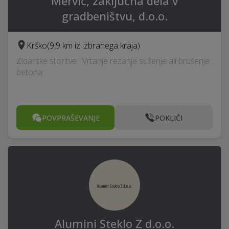
Mervič, zaključna dela v
gradbeništvu, d.o.o.
Krško
(9,9 km iz izbranega kraja)
Zidarske storitve · Vrtanje rezanje sušenje ali brušenje
betona
POVPRAŠEVANJE
POKLIČI
Alumini Steklo Z d.o.o.