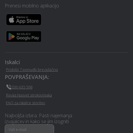
Nepremičninsko
Prenesi mobilno aplikacijo
Toplotne črpalke - Brezice
zavarovanje - Brezice
Razvoj in programiranje -
Najem mobilnega WC-ja -
Brezice
Brezice
Avtoličarske /
Izvedba polnilnice za
avtokleparske storitve -
električna vozila - Brezice
Brezice
Iskalci
Pridobi 7 ponudb brezplačno
Prenova stanovanja na
POVPRAŠEVANJA:
Mizarstvo - Brezice
ključ - Brezice
030 635 598
Revija Nasvet strokovnjaka
Urejanje okolice - Brezice
Ortodontija - Brezice
FAQ za iskalce storitev
Pravno svetovanje in
Polepitev vozila - Brezice
Najboljša izbira: Pasti najemanja
storitve - Brezice
izvajalcev in kako se jim izogniti
Glasbena šola - Brezice
Sanacija vlage - Brezice