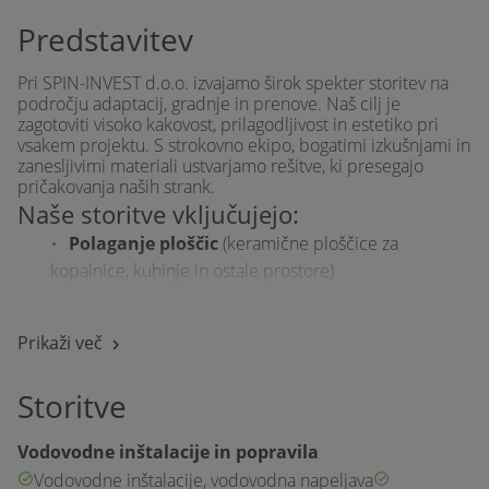
Predstavitev
Pri SPIN-INVEST d.o.o. izvajamo širok spekter storitev na
področju adaptacij, gradnje in prenove. Naš cilj je
zagotoviti visoko kakovost, prilagodljivost in estetiko pri
vsakem projektu. S strokovno ekipo, bogatimi izkušnjami in
zanesljivimi materiali ustvarjamo rešitve, ki presegajo
pričakovanja naših strank.
Naše storitve vključujejo:
Polaganje ploščic
(keramične ploščice za
kopalnice, kuhinje in ostale prostore)
Električarske storitve
Gradnja hiše na ključ
Prikaži več
Izdelava ali prenova fasade
Montaža knaufa
Storitve
Najem avtomobilov in kombijev
Polaganje laminata, tlakovcev in vinila
Vodovodne inštalacije in popravila
Prenova hiše, mansarde ali stanovanja na
Vodovodne inštalacije, vodovodna napeljava