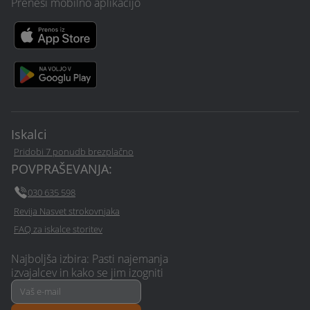
Zidarske storitve
Prenesi mobilno aplikacijo
Gradbena dela, zidarska dela
Škarpa, oporni zid
Adaptacija, prenova, obnova
Gradnja hiše, prizidek
Estrih, strojni tlaki
Strojni ometi
Temeljna plošča, temelji
Betoniranje
Betonske stopnice
Iskalci
Pridobi 7 ponudb brezplačno
POVPRAŠEVANJA:
030 635 598
Revija Nasvet strokovnjaka
FAQ za iskalce storitev
Najboljša izbira: Pasti najemanja
izvajalcev in kako se jim izogniti