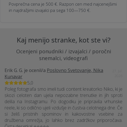
Povprečna cena je 500 €. Razpon cen med najcenejšimi
in najdražjimi izvajalci pa sega 100—750 €.
Kaj menijo stranke, kot ste vi?
Ocenjeni ponudniki / izvajalci / poročni
snemalci, videografi
Erik G. G.
je ocenil/a
Poslovno Svetovanje, Nika
27. Jul.
Kunavar
2026
5,0
Poleg fotografa smo imeli tudi content kreatorko Niko, ki je
skozi celoten dan ujela nepozabne trenutke in jih sproti
delila na Instagramu. Po dogodku je pripravila vrhunske
reele, ki so odlično ujeli vzdušje in čustva celotnega dne. Če
si želiš pristnih spominov in kakovostne vsebine za
družbena omrežja, jo lahko brez zadržkov priporočava.
Čista desetka! ⭐⭐⭐⭐⭐