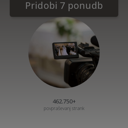
Pridobi 7 ponudb
462.750+
povpraševanj strank