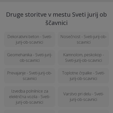
Druge storitve v mestu Sveti jurij ob
ščavnici
Dekorativni beton - Sveti-
Nosečnost - Sveti-jurij-ob-
jurij-ob-scavnici
scavnici
Geomehanika - Sveti-jurij-
Kamnolom, peskokop -
ob-scavnici
Sveti-jurij-ob-scavnici
Prevajanje - Sveti-jurij-ob-
Toplotne črpalke - Sveti-
scavnici
jurij-ob-scavnici
Izvedba polnilnice za
Varstvo pri delu - Sveti-
električna vozila - Sveti-
jurij-ob-scavnici
jurij-ob-scavnici