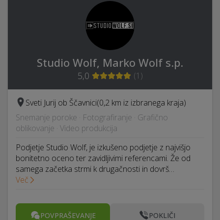
Studio Wolf, Marko Wolf s.p.
5,0
(
1
)
Sveti Jurij ob Ščavnici
(0,2 km iz izbranega kraja)
Snemanje poroke · Fotografiranje · Grafično
oblikovanje · Video produkcija
Podjetje Studio Wolf, je izkušeno podjetje z najvišjo
bonitetno oceno ter zavidljivimi referencami. Že od
samega začetka strmi k drugačnosti in dovrš…
Več
POVPRAŠEVANJE
POKLIČI