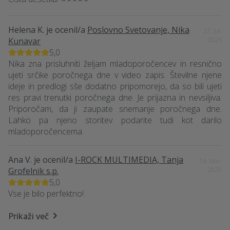
Helena K.
je ocenil/a
Poslovno Svetovanje, Nika
27. Jul.
Kunavar
2026
5,0
Nika zna prisluhniti željam mladoporočencev in resnično
ujeti srčike poročnega dne v video zapis. Številne njene
ideje in predlogi sše dodatno pripomorejo, da so bili ujeti
res pravi trenutki poročnega dne. Je prijazna in nevsiljiva.
Priporočam, da ji zaupate snemanje poročnega dne.
Lahko pa njeno storitev podarite tudi kot darilo
mladoporočencema.
Ana V.
je ocenil/a
I-ROCK MULTIMEDIA, Tanja
16. Nov.
Grofelnik s.p.
2025
5,0
Vse je bilo perfektno!
Prikaži več