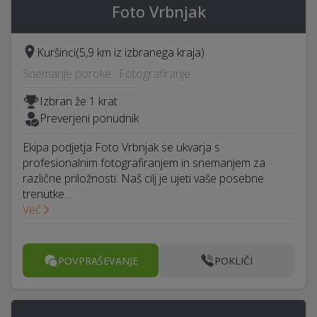
Foto Vrbnjak
Kuršinci
(5,9 km iz izbranega kraja)
Snemanje poroke · Fotografiranje
Izbran že 1 krat
Preverjeni ponudnik
Ekipa podjetja Foto Vrbnjak se ukvarja s
profesionalnim fotografiranjem in snemanjem za
različne priložnosti. Naš cilj je ujeti vaše posebne
trenutke…
Več
POVPRAŠEVANJE
POKLIČI