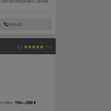
 zelo profesionalno, opravil
POKLIČI
4,9
(
14
)
ni video:
150—300 €