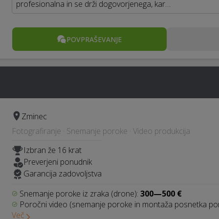
profesionalna in se drži dogovorjenega, kar…
POVPRAŠEVANJE
Zminec
Fotografiranje · Snemanje poroke · Video produkcija
Izbran že 16 krat
Preverjeni ponudnik
Garancija zadovoljstva
Snemanje poroke iz zraka (drone):
300—500 €
Poročni video (snemanje poroke in montaža posnetka po
Več