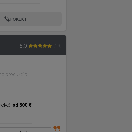
POKLIČI
5,0
(
19
)
eo produkcija
roke):
od 500 €