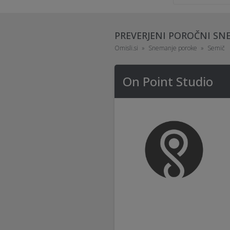
PREVERJENI POROČNI SN
Omisli.si
Snemanje poroke
Semič
On Point Studio