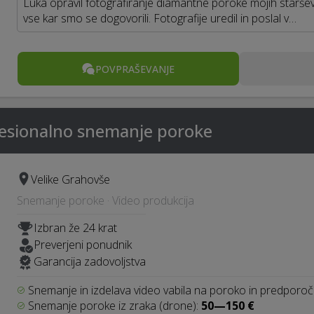
Luka opravil fotografiranje diamantne poroke mojih staršev
vse kar smo se dogovorili. Fotografije uredil in poslal v…
POVPRAŠEVANJE
ofesionalno snemanje poroke
Velike Grahovše
Snemanje poroke · Video produkcija
Izbran že 24 krat
Preverjeni ponudnik
Garancija zadovoljstva
Snemanje in izdelava video vabila na poroko in predporoč
Snemanje poroke iz zraka (drone):
50—150 €