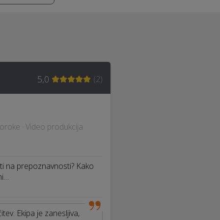
5,0
(
2
)
 poroke · Video produkcija
iti na prepoznavnosti? Kako
mi…
ev. Ekipa je zanesljiva,