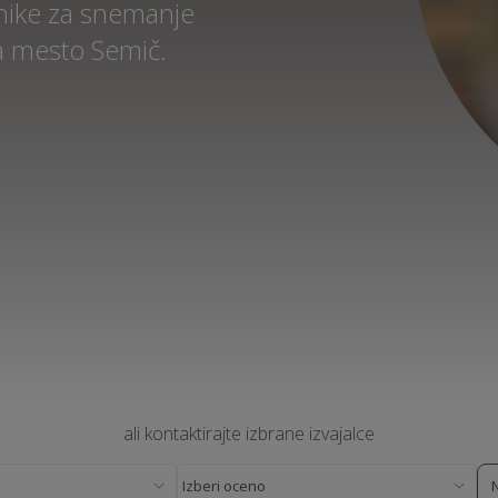
nike za snemanje
a mesto Semič.
ali kontaktirajte izbrane izvajalce