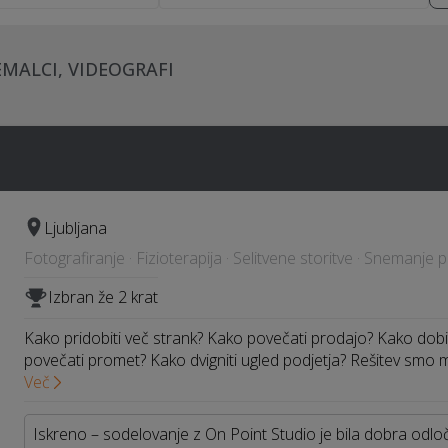
EMALCI, VIDEOGRAFI
Ljubljana
Fotografiranje · Fizioterapija · Selitvene storitve · Snemanje
Izbran že 2 krat
Kako pridobiti več strank? Kako povečati prodajo? Kako dob
povečati promet? Kako dvigniti ugled podjetja? Rešitev smo 
Več
Iskreno – sodelovanje z On Point Studio je bila dobra odločit