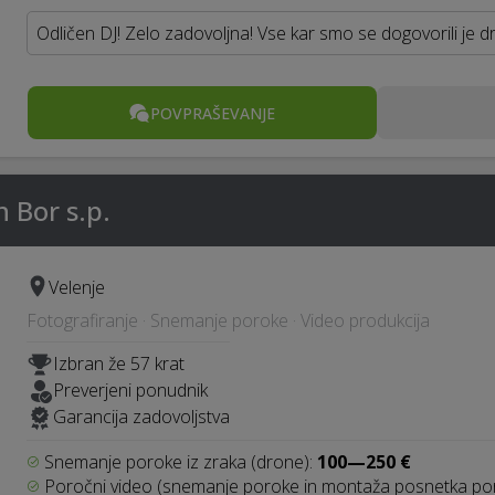
Odličen DJ! Zelo zadovoljna! Vse kar smo se dogovorili je d
POVPRAŠEVANJE
 Bor s.p.
Velenje
Fotografiranje · Snemanje poroke · Video produkcija
Izbran že 57 krat
Preverjeni ponudnik
Garancija zadovoljstva
Snemanje poroke iz zraka (drone):
100—250 €
Poročni video (snemanje poroke in montaža posnetka po