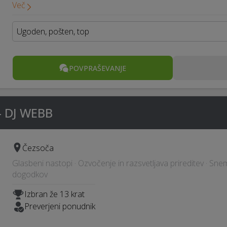
Več
Ugoden, pošten, top
POVPRAŠEVANJE
 - DJ WEBB
Čezsoča
Glasbeni nastopi · Ozvočenje in razsvetljava prireditev · Sn
dogodkov
Izbran že 13 krat
Preverjeni ponudnik