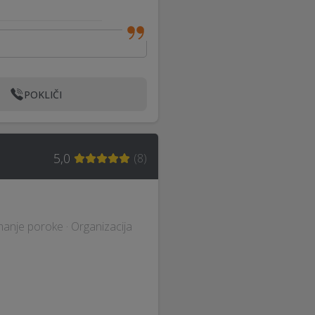
POKLIČI
5,0
(
8
)
emanje poroke · Organizacija