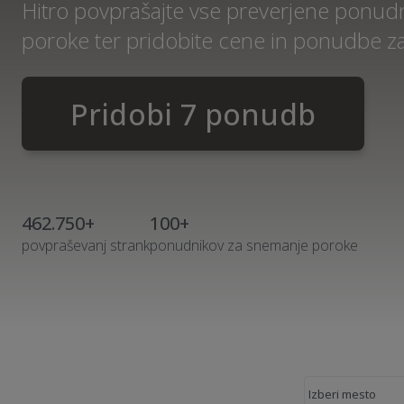
Hitro povprašajte vse preverjene ponud
poroke ter pridobite cene in ponudbe z
Pridobi 7 ponudb
462.750+
100+
povpraševanj strank
ponudnikov za snemanje poroke