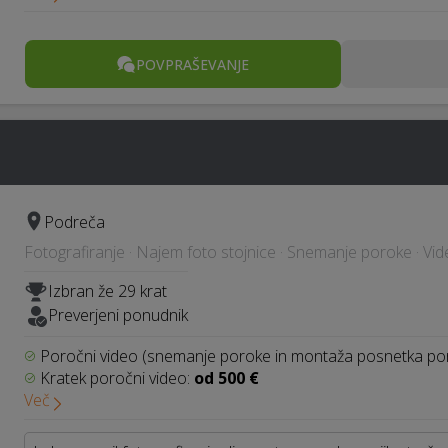
POVPRAŠEVANJE
Podreča
Fotografiranje · Najem foto stojnice · Snemanje poroke · Vid
Izbran že 29 krat
Preverjeni ponudnik
Poročni video (snemanje poroke in montaža posnetka po
Kratek poročni video:
od 500 €
Več