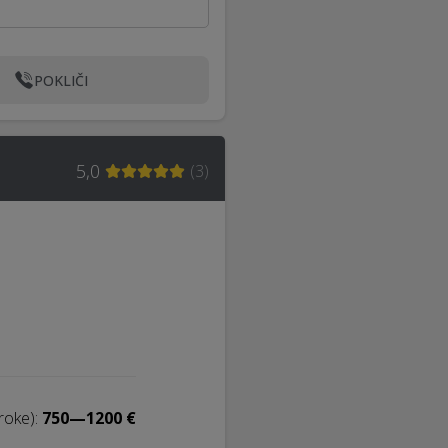
POKLIČI
5,0
(
3
)
roke):
750—1200 €