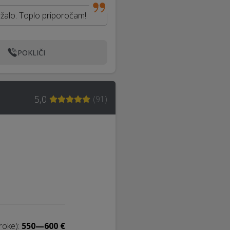
ržalo. Toplo priporočam!
POKLIČI
5,0
(
91
)
roke):
550—600 €