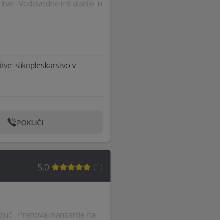
itve · Vodovodne inštalacije in
itve: slikopleskarstvo v
POKLIČI
5,0
(
1
)
ključ · Prenova mansarde na