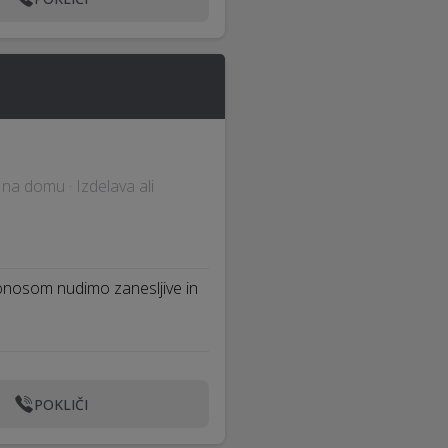
č na domu · Izdelava ali
 ponosom nudimo zanesljive in
POKLIČI