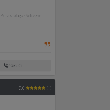
· Prevoz blaga · Selitvene
POKLIČI
5,0
(
1
)