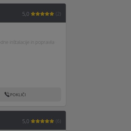
5,0
(
2
)
dne inštalacije in popravila ·
POKLIČI
5,0
(
6
)