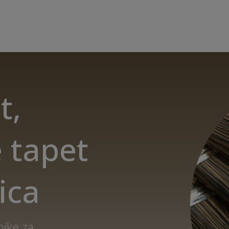
t,
 tapet
ica
nike za