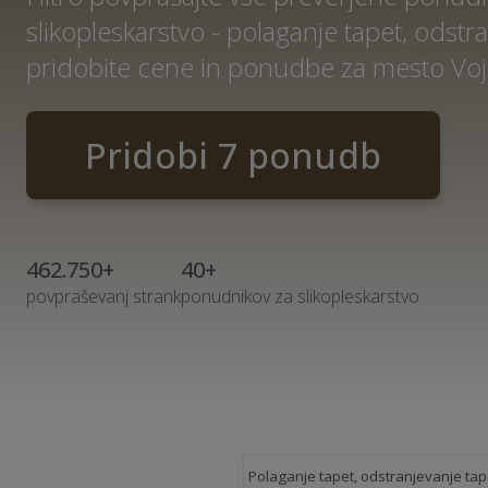
slikopleskarstvo - polaganje tapet, odstra
pridobite cene in ponudbe za mesto Voj
Pridobi 7 ponudb
462.750+
40+
povpraševanj strank
ponudnikov za slikopleskarstvo