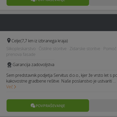
Celje
(7,7 km iz izbranega kraja)
Slikopleskarstvo · Čistilne storitve · Zidarske storitve · Pomo
prenova fasade
Garancija zadovoljstva
Sem predstavnik podjetja Servitus d.o.o., kjer že vrsto let s
kakovostne gradbene rešitve. Naše poslanstvo je ustvariti …
Več
POVPRAŠEVANJE