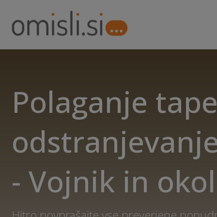
Polaganje tape
odstranjevanje
- Vojnik in okol
Hitro povprašajte vse preverjene ponud