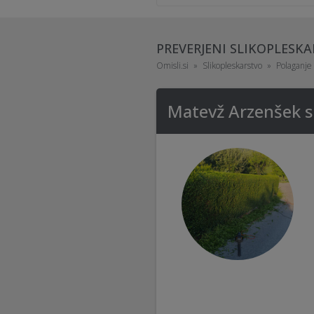
PREVERJENI SLIKOPLESKAR
Omisli.si
Slikopleskarstvo
Polaganje 
Matevž Arzenšek s