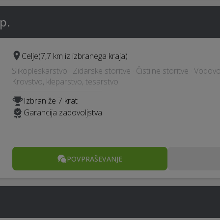
p.
Celje
(7,7 km iz izbranega kraja)
Slikopleskarstvo · Zidarske storitve · Čistilne storitve · Vodovo
Krovstvo, kleparstvo, tesarstvo
Izbran že 7 krat
Garancija zadovoljstva
POVPRAŠEVANJE