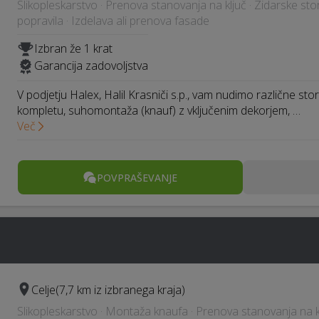
Slikopleskarstvo · Prenova stanovanja na ključ · Zidarske stor
popravila · Izdelava ali prenova fasade
Izbran že 1 krat
Garancija zadovoljstva
V podjetju Halex, Halil Krasniči s.p., vam nudimo različne stor
kompletu, suhomontaža (knauf) z vključenim dekorjem, …
Več
POVPRAŠEVANJE
Celje
(7,7 km iz izbranega kraja)
Slikopleskarstvo · Montaža knaufa · Prenova stanovanja na 