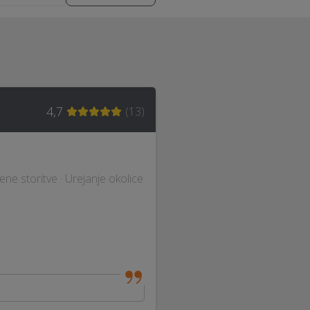
4,7
(
13
)
vene storitve · Urejanje okolice