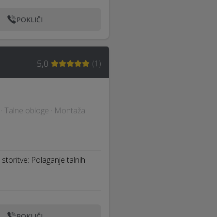
POKLIČI
5,0
(
1
)
č · Talne obloge · Montaža
storitve: Polaganje talnih
POKLIČI