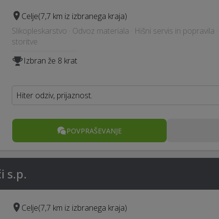
Celje
(7,7 km iz izbranega kraja)
Slikopleskarstvo · Odvoz materiala · Hišni servis in popravila 
storitve
Izbran že 8 krat
Hiter odziv, prijaznost.
POVPRAŠEVANJE
i s.p.
Celje
(7,7 km iz izbranega kraja)