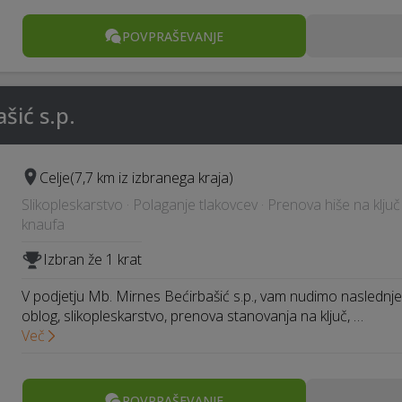
POVPRAŠEVANJE
šić s.p.
Celje
(7,7 km iz izbranega kraja)
Slikopleskarstvo · Polaganje tlakovcev · Prenova hiše na klju
knaufa
Izbran že 1 krat
V podjetju Mb. Mirnes Bećirbašić s.p., vam nudimo naslednje 
oblog, slikopleskarstvo, prenova stanovanja na ključ, …
Več
POVPRAŠEVANJE