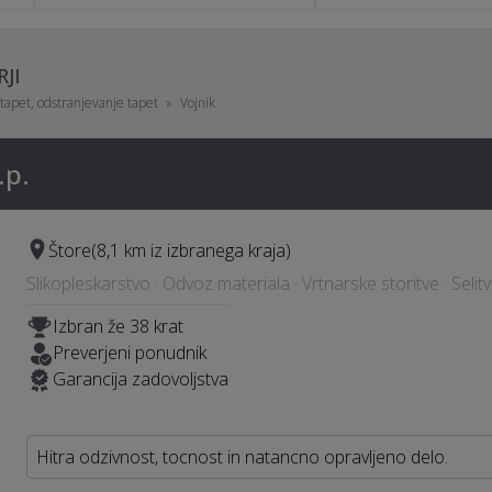
JI
tapet, odstranjevanje tapet
Vojnik
.p.
Štore
(8,1 km iz izbranega kraja)
Slikopleskarstvo · Odvoz materiala · Vrtnarske storitve · Selit
Izbran že 38 krat
Preverjeni ponudnik
Garancija zadovoljstva
Hitra odzivnost, tocnost in natancno opravljeno delo.