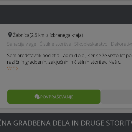
Žabnica
(2,6 km iz izbranega kraja)
Sanacija vlage · Čistilne storitve · Slikopleskarstvo · Dekorativ
Sem predstavnik podjetja Ladim d.o.o., kjer se že vrsto let 
različnih gradbenih, zaključnih in čistilnih storitev. Naš c…
Več
POVPRAŠEVANJE
ČNA GRADBENA DELA IN DRUGE STORITV