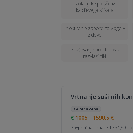
Izolacijske plošče iz
kalcijevega silikata
Injektiranje zapore za vlago v
zidove
Izsuševanje prostorov z
razvlažilniki
Vrtnanje sušilnih kom
Celotna cena
1006—1590,5
€
Povprečna cena je 1264,9 €. R