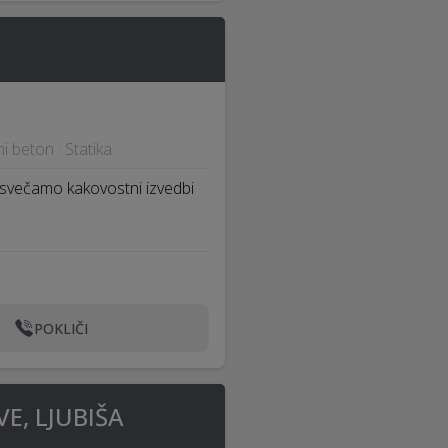
ni beton · Statika
posvečamo kakovostni izvedbi
POKLIČI
E, LJUBIŠA