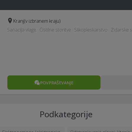
Kranj
(v izbranem kraju)
Sanacija vlage · Čistilne storitve · Slikopleskarstvo · Zidarske
POVPRAŠEVANJE
Podkategorije