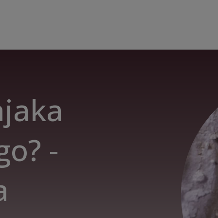
njaka
go? -
a