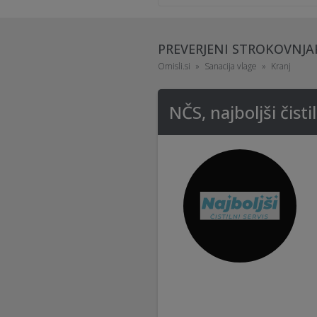
PREVERJENI STROKOVNJA
Omisli.si
Sanacija vlage
Kranj
NČS, najboljši čistil