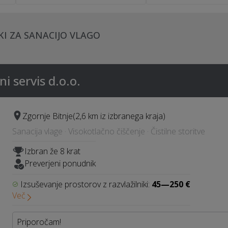
KI ZA SANACIJO VLAGO
ni servis d.o.o.
Zgornje Bitnje
(2,6 km iz izbranega kraja)
Sanacija vlage · Visokotlačno čiščenje · Čistilne storitve
Izbran že 8 krat
Preverjeni ponudnik
Izsuševanje prostorov z razvlažilniki:
45—250 €
Več
Priporočam!