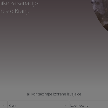
ike za sanacijo
mesto Kranj.
ali kontaktirajte izbrane izvajalce