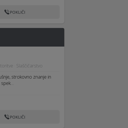
POKLIČI
storitve · Slaščičarstvo
šnje, strokovno znanje in
k spek…
POKLIČI