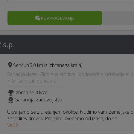
POVPRAŠEVANJE
 s.p.
Šenčur
(5,0 km iz izbranega kraja)
Sanacija vlage · Zidarske storitve · Vodovodne inštalacije in po
Hišni servis in popravila
Izbran že 3 krat
Garancija zadovoljstva
Ukvarjamo se z urejanjem okolice. Nudimo vam: zemeljska del
zasaditev dreves. Projekte izvedemo od izrisa, do sa…
Več