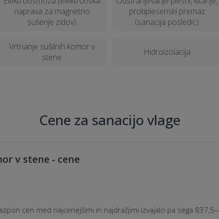
Elektroosmoza (elektronska
Odstranjevanje plesni, kitanje,
naprava za magnetno
protiplesenski premaz
sušenje zidov)
(sanacija posledic)
Vrtnanje sušilnih komor v
Hidroizolacija
stene
Cene za sanacijo vlage
or v stene - cene
azpon cen med najcenejšimi in najdražjimi izvajalci pa sega 837,5