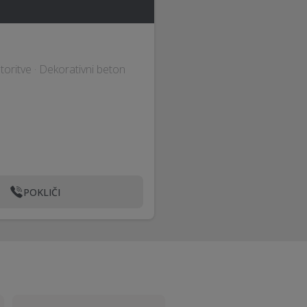
 storitve · Dekorativni beton
POKLIČI