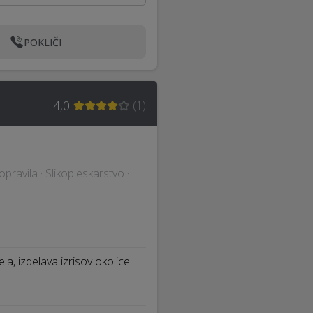
POKLIČI
4,0
(
1
)
pravila · Slikopleskarstvo ·
a, izdelava izrisov okolice