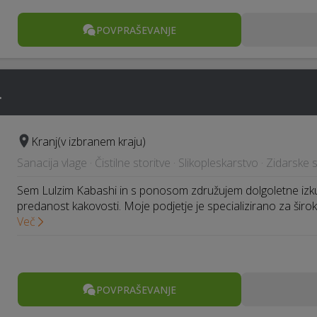
POVPRAŠEVANJE
.
Kranj
(v izbranem kraju)
Sanacija vlage · Čistilne storitve · Slikopleskarstvo · Zidarske 
Sem Lulzim Kabashi in s ponosom združujem dolgoletne izku
predanost kakovosti. Moje podjetje je specializirano za širo
Več
POVPRAŠEVANJE