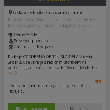
Leskovec v Podborštu
(v izbranem kraju)
Rušitvena dela · Zidarske storitve · Urejanje okolice ·
Izdelava ali prenova fasade · Polaganje tlakovcev
Izbran že 9 krat
Preverjeni ponudnik
Garancija zadovoljstva
Podjetje GRADBENO OBRTNIŠKA DELA Valentin
Šribar s.p. se ukvarja z različnimi storitvami na
področju gradbeništva, kot so: Rušitvena dela Hidro…
Več
Dobra komunikacija in organizacija z ostalimi
izvajalci.
POVPRAŠEVANJE
POKLIČI