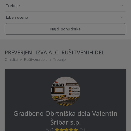
Najdi ponudnike
PREVERJENI IZVAJALCI RUŠITVENIH DEL
Omisli.si
Rušitvena dela
Trebnje
Gradbeno Obrtniška dela Valentin
Šribar s.p.
5,0
(
3
)