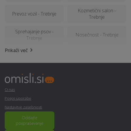
Kozmetični salon -
Prevoz vozil - Trebnje
Trebnje
Sprehajanje psov -
Nosečnost - Trebnje
Trebnje
Prikaži več
Kamnolom, peskokop -
Kemična čistilnica,
Trebnje
pralnica - Trebnje
PR / odnosi z javnostmi -
Namestitev - Trebnje
Trebnje
O nas
Sanacija balkonov in teras
Arhitekturne storitve -
Pogoji uporabe
- Trebnje
Trebnje
Nastavitve zasebnosti
Dekorativni beton -
Oddajte
Operacija oči - Trebnje
Trebnje
povpraševanje