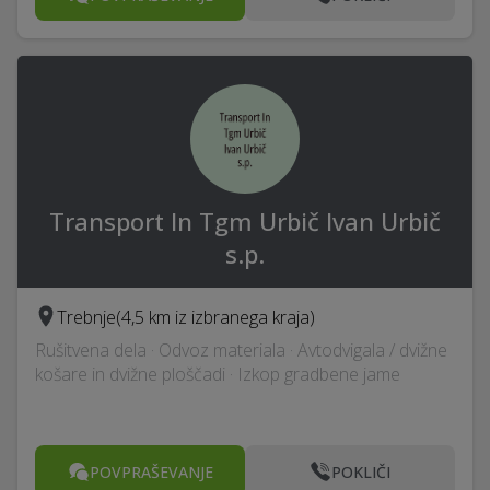
Transport In Tgm Urbič Ivan Urbič
s.p.
Trebnje
(4,5 km iz izbranega kraja)
Rušitvena dela · Odvoz materiala · Avtodvigala / dvižne
košare in dvižne ploščadi · Izkop gradbene jame
POVPRAŠEVANJE
POKLIČI