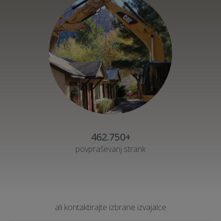
462.750+
povpraševanj strank
ali kontaktirajte izbrane izvajalce