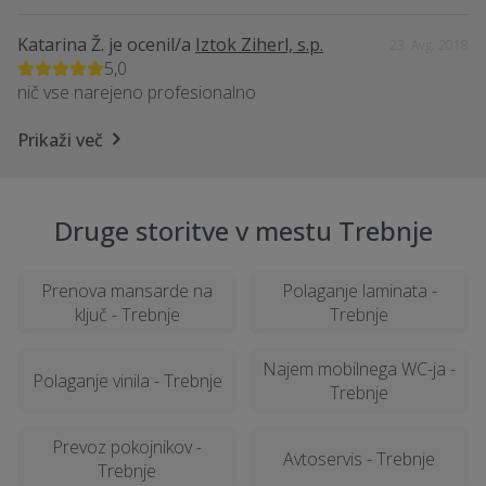
Katarina Ž.
je ocenil/a
Iztok Ziherl, s.p.
23. Avg. 2018
5,0
nič vse narejeno profesionalno
Prikaži več
Druge storitve v mestu Trebnje
Prenova mansarde na
Polaganje laminata -
ključ - Trebnje
Trebnje
Najem mobilnega WC-ja -
Polaganje vinila - Trebnje
Trebnje
Prevoz pokojnikov -
Avtoservis - Trebnje
Trebnje