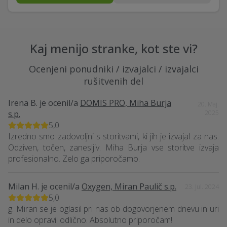
Kaj menijo stranke, kot ste vi?
Ocenjeni ponudniki / izvajalci / izvajalci
rušitvenih del
Irena B.
je ocenil/a
DOMIS PRO, Miha Burja
20. Maj.
s.p.
2025
5,0
Izredno smo zadovoljni s storitvami, ki jih je izvajal za nas.
Odziven, točen, zanesljiv. Miha Burja vse storitve izvaja
profesionalno. Zelo ga priporočamo.
Milan H.
je ocenil/a
Oxygen, Miran Paulič s.p.
23. Jul. 2024
5,0
g. Miran se je oglasil pri nas ob dogovorjenem dnevu in uri
in delo opravil odlično. Absolutno priporočam!