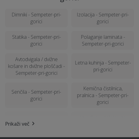
Dimniki - Sempeter-pri-
Izolacija - Sempeter-pri-
gorici
gorici
Statika - Sempeter-pri-
Polaganje laminata -
gorici
Sempeter-pri-gorici
Avtodvigala / dvižne
Letna kuhinja - Sempeter-
košare in dvižne ploščadi -
pri-gorici
Sempeter-pri-gorici
Kemična čistilnica,
Senčila - Sempeter-pri-
pralnica - Sempeter-pri-
gorici
gorici
Izvedba polnilnice za
Najem mobilnega WC-ja -
Prikaži več
električna vozila -
Sempeter-pri-gorici
Sempeter-pri-gorici