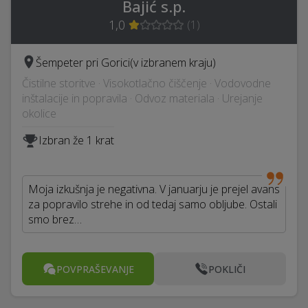
Bajić s.p.
1,0
(
1
)
Šempeter pri Gorici
(v izbranem kraju)
Čistilne storitve · Visokotlačno čiščenje · Vodovodne
inštalacije in popravila · Odvoz materiala · Urejanje
okolice
Izbran že 1 krat
Moja izkušnja je negativna. V januarju je prejel avans
za popravilo strehe in od tedaj samo obljube. Ostali
smo brez…
POVPRAŠEVANJE
POKLIČI