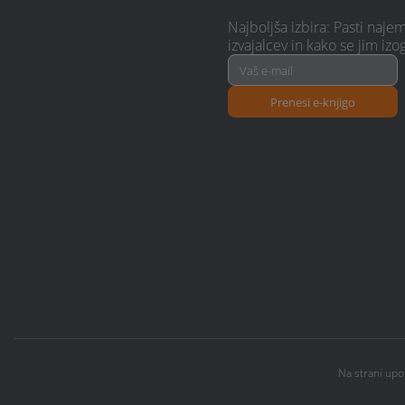
Najboljša izbira: Pasti naje
izvajalcev in kako se jim izog
Prenesi e-knjigo
Na strani upo