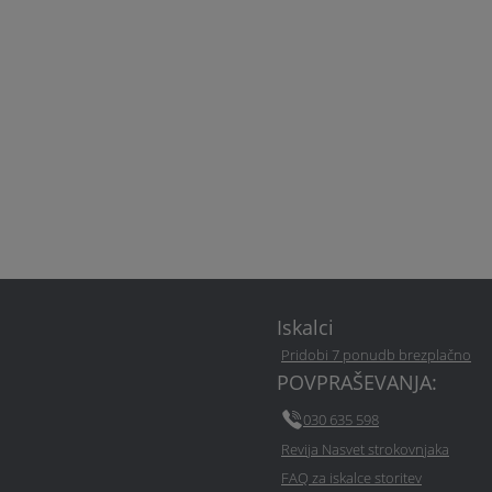
Iskalci
Pridobi 7 ponudb brezplačno
POVPRAŠEVANJA:
030 635 598
Revija Nasvet strokovnjaka
FAQ za iskalce storitev