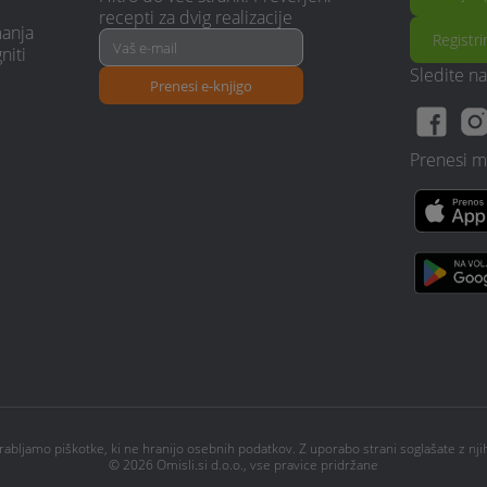
recepti za dvig realizacije
manja
Registri
niti
Sledite n
Prenesi e-knjigo
Prenesi m
rabljamo piškotke, ki ne hranijo osebnih podatkov. Z uporabo strani soglašate z nj
© 2026 Omisli.si d.o.o., vse pravice pridržane