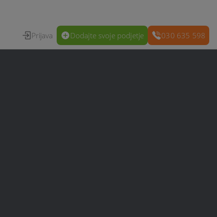
Prijava
Dodajte svoje podjetje
030 635 598