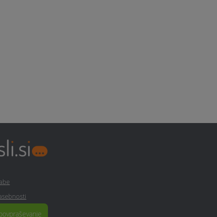
rabe
zasebnosti
povpraševanje