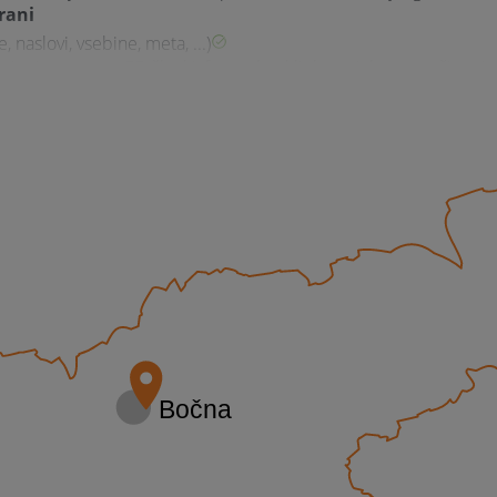
rani
, naslovi, vsebine, meta, ...)
ajenje povezav, PR članki, forum backlink, socialna omrežja, ...)