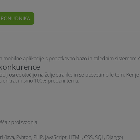
E PONUDNIKA
in mobilne aplikacije s podatkovno bazo in zalednim sistemom A
 konkurence
 bolj osredotočijo na želje stranke in se posvetimo le tem. Ker je
a enkrat in smo 100% predani temu.
šča / proizvodnja
 (Java, Pyhton, PHP, JavaScript, HTML, CSS, SQL, Django)