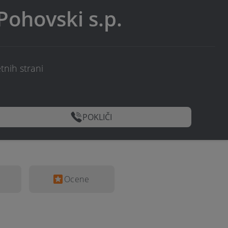
Pohovski s.p.
tnih strani
POKLIČI
Ocene