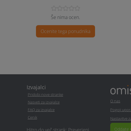
Še nima ocen.
Ocenite tega ponudnika
Izvajalci
Pridobi nove stranke
O nas
Nasveti za izvajalce
FAQ za izvajalce
Pogoji upo
Cenik
Nastavitve 
Oddajte 
Hitro do več strank: Preverjeni