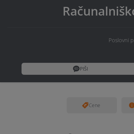
Računalniško
Poslovni p
PIŠI
Cene