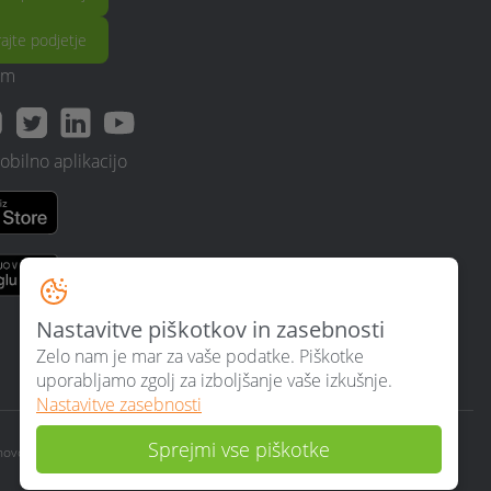
rajte podjetje
am
obilno aplikacijo
Nastavitve piškotkov in zasebnosti
Zelo nam je mar za vaše podatke. Piškotke
uporabljamo zgolj za izboljšanje vaše izkušnje.
Nastavitve zasebnosti
Sprejmi vse piškotke
ihovo uporabo.