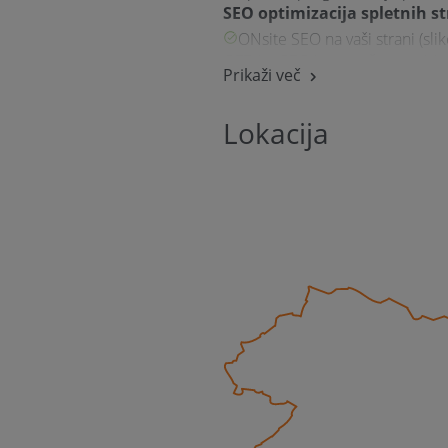
SEO optimizacija spletnih st
ONsite SEO na vaši strani (slike
OFFsite SEO izven vaše strani (gr
Prikaži več
Lokacija