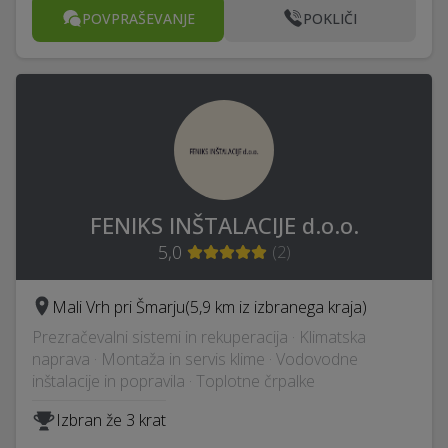
POVPRAŠEVANJE
POKLIČI
FENIKS INŠTALACIJE d.o.o.
5,0
(
2
)
Mali Vrh pri Šmarju
(5,9 km iz izbranega kraja)
Prezračevalni sistemi in rekuperacija · Klimatska
naprava · Montaža in servis klime · Vodovodne
inštalacije in popravila · Toplotne črpalke
Izbran že 3 krat