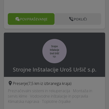
POVPRAŠEVANJE
POKLIČI
Strojne Inštalacije Uroš Uršič s.p.
Preserje
(7,5 km iz izbranega kraja)
Prezračevalni sistemi in rekuperacija · Montaža in
servis klime · Vodovodne inštalacije in popravila ·
Klimatska naprava · Toplotne črpalke