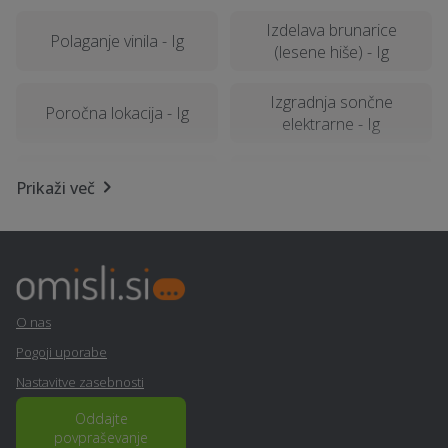
Izdelava brunarice
Polaganje vinila - Ig
(lesene hiše) - Ig
Izgradnja sončne
Poročna lokacija - Ig
elektrarne - Ig
Samoobramba - Ig
Toplotne črpalke - Ig
Prikaži več
Izgradnja in dobava
solarnih sistemov /
Statika - Ig
kolektorjev - Ig
Kozmetični salon - Ig
Kamnoseštvo - Ig
O nas
Pogoji uporabe
Lesena terasa, WPC
Fizioterapija - Ig
Nastavitve zasebnosti
terase - Ig
Oddajte
povpraševanje
Računalništvo in IT