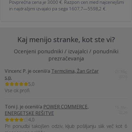
Povprečna cena je 3000 €. Razpon cen med najcenejšimi
in najdražjimi izvajalci pa sega 1607,7—5598,2 €.
Kaj menijo stranke, kot ste vi?
Ocenjeni ponudniki / izvajalci / ponudniki
prezračevanja
Vincenc P.
je ocenil/a
Termclima, Žan Grčar
28. Maj.
s.p.
2026
5,0
Vse ok profi.
Toni J.
je ocenil/a
POWER COMMERCE,
18. Maj.
ENERGETSKE REŠITVE
2026
4,0
Pri ponudbi takojšen odziv, kljub pošiljanju slik več kot 6