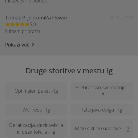
mesecev ne pokliče
Tomaž P.
je ocenil/a
Flowio
28. Feb. 2026
5,0
Nimam pripomb.
Prikaži več
Druge storitve v mestu Ig
Prehransko svetovanje -
Optimalen paket - Ig
Ig
Wellness - Ig
Izterjava dolga - Ig
Deratizacija, dezinsekcija
Male čistilne naprave - Ig
in dezinfekcija - Ig