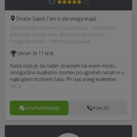
5,0
(
2
)
Šmarje-Sap
(6,7 km iz izbranega kraja)
Prezračevalni sistemi in rekuperacija · Vodovodne
inštalacije in popravila · Električarske storitve ·
Polaganje ploščic · Klimatska naprava
Izbran že 11 krat
Naša vizija je, da našim strankam na enem mestu
omogočimo kvalitetno storitev po ugodnih cenah in v
najkrajšem možnem času. Pri nas poleg kvalitetne …
Več
POVPRAŠEVANJE
POKLIČI