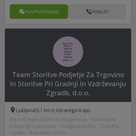
POVPRAŠEVANJE
POKLIČI
Team Storitve Podjetje Za Trgovino
In Storitve Pri Gradnji In Vzdrževanju
Zgradb, d.o.o.
Ljubljana
(6,1 km iz izbranega kraja)
Prezračevalni sistemi in rekuperacija · Vodovodne
inštalacije in popravila · Polaganje ploščic · Toplotne
črpalke · Namakalni sistem