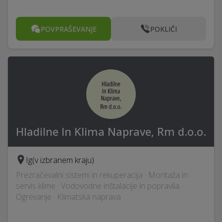
POVPRAŠEVANJE
POKLIČI
Hladilne In Klima Naprave, Rm d.o.o.
Ig
(v izbranem kraju)
Prezračevalni sistemi in rekuperacija · Montaža in
servis klime · Vodovodne inštalacije in popravila ·
Ogrevanje · Klimatska naprava