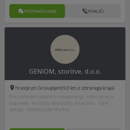
POVPRAŠEVANJE
POKLIČI
GENIOM, storitve, d.o.o.
Hrastje pri Grosupljem
(9,0 km iz izbranega kraja)
Prezračevalni sistemi in rekuperacija · Hišni servis in
popravila · Krovstvo, kleparstvo, tesarstvo · Talne
obloge · Električarske storitve