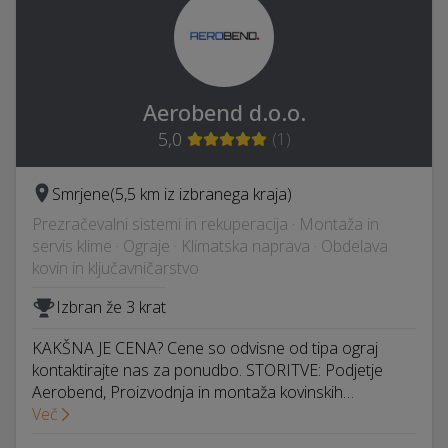
Aerobend d.o.o.
5,0
(
1
)
Smrjene
(5,5 km iz izbranega kraja)
Prezračevalni sistemi in rekuperacija · Montaža in
servis klime · Ograje · Klimatska naprava · Obdelava
kovin in ključavničarstvo
Izbran že 3 krat
KAKŠNA JE CENA? Cene so odvisne od tipa ograj
kontaktirajte nas za ponudbo. STORITVE: Podjetje
Aerobend, Proizvodnja in montaža kovinskih…
Več