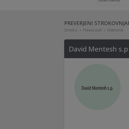
PREVERJENI STROKOVNJA
Omisli.si
Prevoz vozil
Dobrovnik
David Mentesh s.p