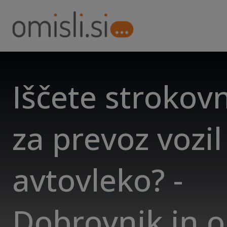
Iščete strokov
za prevoz vozil
avtovleko? -
Dobrovnik in o