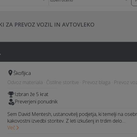
KI ZA PREVOZ VOZIL IN AVTOVLEKO
.
Škofljica
Odvoz materiala · Čistilne storitve · Prevoz blaga · Prevoz voz
Izbran že 5 krat
Preverjeni ponudnik
Sem David Mentesh, ustanovitelj podjetja, ki temelji na osebn
kakovostni izvedbi storitev. Z leti izkušenj in trdim delo…
Več