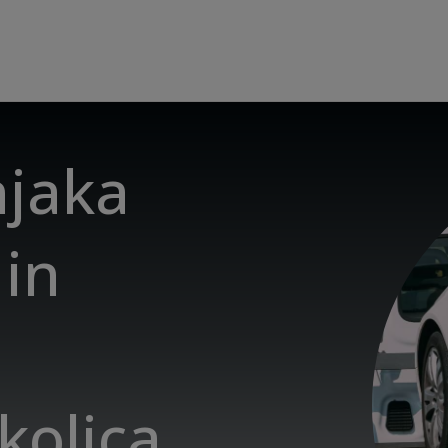
njaka
 in
kolica