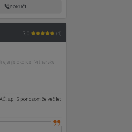
POKLIČI
5,0
(
4
)
 Urejanje okolice · Vrtnarske
AČ, s.p.. S ponosom že več let