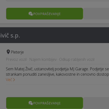
POVPRAŠEVANJE
vič s.p.
Pleterje
Prevoz vozil · Najem kombijev · Odkup rabljenih vozil
Sem Matej Živič, ustanovitelj podjetja MJ Garage. Podjetje sem
strankam ponuditi zanesljive, kakovostne in cenovno dosto
Več
POVPRAŠEVANJE