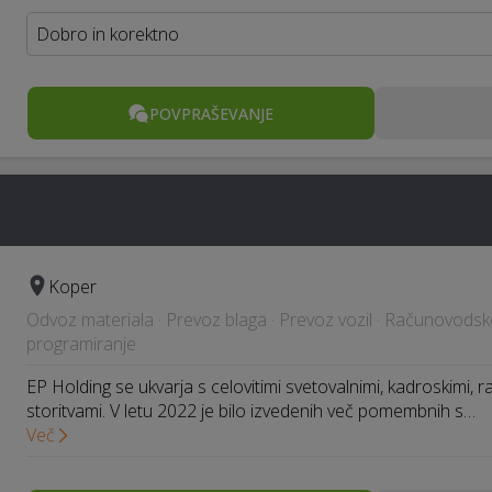
Dobro in korektno
POVPRAŠEVANJE
Koper
Odvoz materiala · Prevoz blaga · Prevoz vozil · Računovodske 
programiranje
EP Holding se ukvarja s celovitimi svetovalnimi, kadroskimi, r
storitvami. V letu 2022 je bilo izvedenih več pomembnih s…
Več