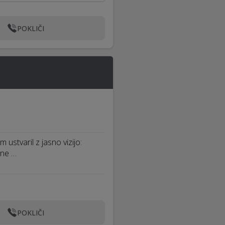
POKLIČI
 ustvaril z jasno vizijo:
pne …
POKLIČI