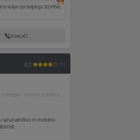
 volja opravljanja storitve,
POKLIČI
4,0
(
1
)
 kombijev · Prevoz potnikov
 računalništvo in mobilno
dbeništ…