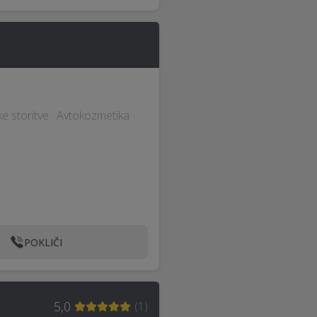
ke storitve · Avtokozmetika ·
POKLIČI
5,0
(
1
)