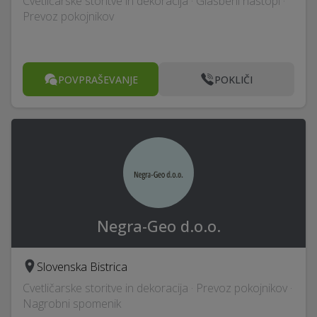
Cvetličarske storitve in dekoracija · Glasbeni nastopi ·
Prevoz pokojnikov
POVPRAŠEVANJE
POKLIČI
Negra-Geo d.o.o.
Slovenska Bistrica
Cvetličarske storitve in dekoracija · Prevoz pokojnikov ·
Nagrobni spomenik