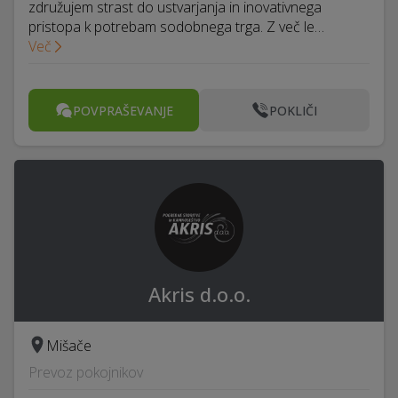
združujem strast do ustvarjanja in inovativnega
pristopa k potrebam sodobnega trga. Z več le…
Več
POVPRAŠEVANJE
POKLIČI
Akris d.o.o.
Mišače
Prevoz pokojnikov