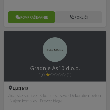
POVPRAŠEVANJE
POKLIČI
Gradnje As10 d.o.o.
1,0
(
1
)
Ljubljana
Zidarske storitve · Slikopleskarstvo · Dekorativni beton
· Najem kombijev · Prevoz blaga