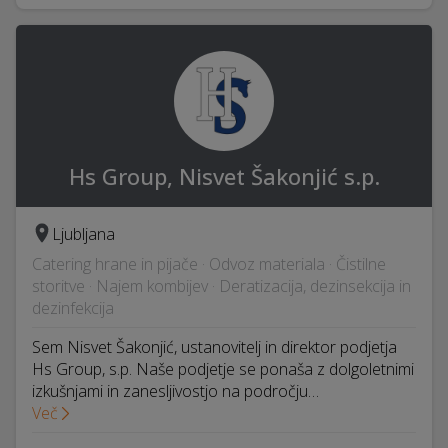
Hs Group, Nisvet Šakonjić s.p.
Ljubljana
Catering hrane in pijače · Odvoz materiala · Čistilne
storitve · Najem kombijev · Deratizacija, dezinsekcija in
dezinfekcija
Sem Nisvet Šakonjić, ustanovitelj in direktor podjetja
Hs Group, s.p. Naše podjetje se ponaša z dolgoletnimi
izkušnjami in zanesljivostjo na področju…
Več