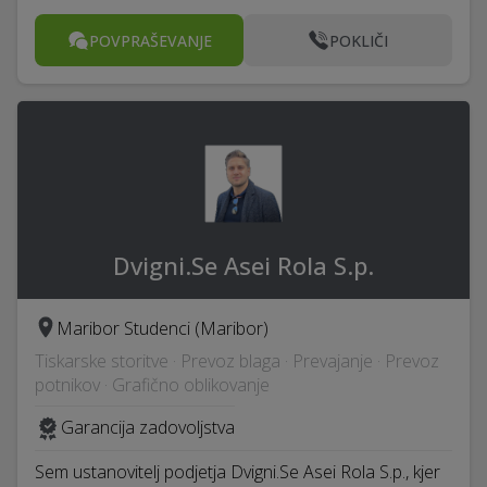
POVPRAŠEVANJE
POKLIČI
Dvigni.Se Asei Rola S.p.
Maribor Studenci (Maribor)
Tiskarske storitve · Prevoz blaga · Prevajanje · Prevoz
potnikov · Grafično oblikovanje
Garancija zadovoljstva
Sem ustanovitelj podjetja Dvigni.Se Asei Rola S.p., kjer