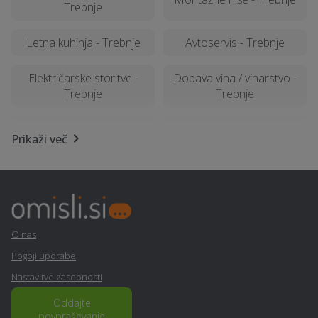
Trebnje
Letna kuhinja - Trebnje
Avtoservis - Trebnje
Električarske storitve -
Dobava vina / vinarstvo -
Trebnje
Trebnje
Najem foto stojnice -
Prevoz vozil - Trebnje
Prikaži več
Trebnje
Kozmetični salon -
Sprehajanje psov -
Trebnje
Trebnje
Nosečnost - Trebnje
Frizerstvo - Trebnje
O nas
Pogoji uporabe
PR / odnosi z javnostmi -
Namestitev - Trebnje
Nastavitve zasebnosti
Trebnje
Oddajte
povpraševanje