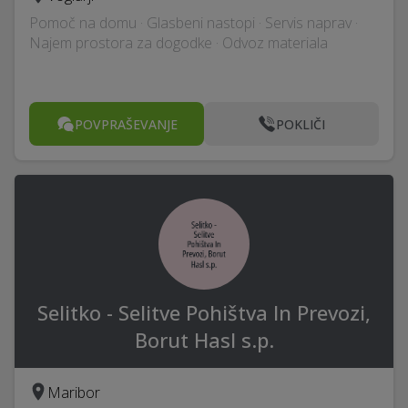
Pomoč na domu · Glasbeni nastopi · Servis naprav ·
Najem prostora za dogodke · Odvoz materiala
POVPRAŠEVANJE
POKLIČI
Selitko - Selitve Pohištva In Prevozi,
Borut Hasl s.p.
Maribor