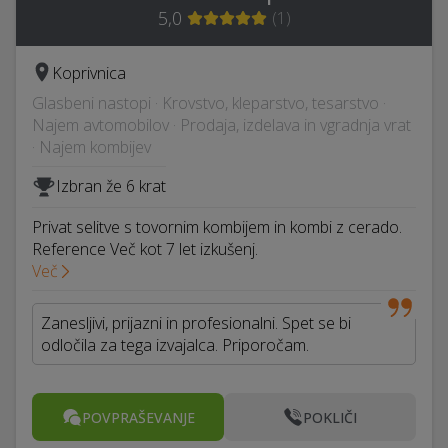
5,0
(
1
)
Koprivnica
Glasbeni nastopi · Krovstvo, kleparstvo, tesarstvo ·
Najem avtomobilov · Prodaja, izdelava in vgradnja vrat
· Najem kombijev
Izbran že 6 krat
Privat selitve s tovornim kombijem in kombi z cerado.
Reference Več kot 7 let izkušenj.
Več
Zanesljivi, prijazni in profesionalni. Spet se bi
odločila za tega izvajalca. Priporočam.
POVPRAŠEVANJE
POKLIČI