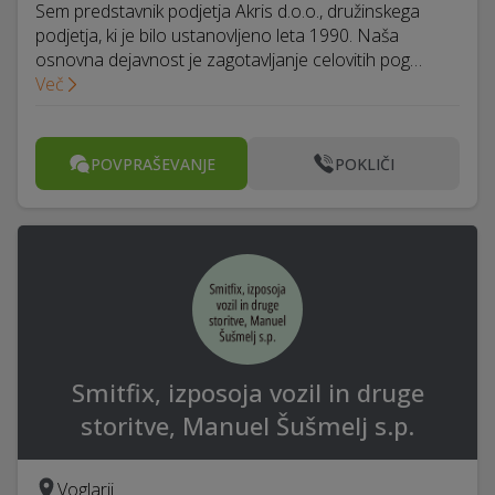
Sem predstavnik podjetja Akris d.o.o., družinskega
podjetja, ki je bilo ustanovljeno leta 1990. Naša
osnovna dejavnost je zagotavljanje celovitih pog…
Več
POVPRAŠEVANJE
POKLIČI
Smitfix, izposoja vozil in druge
storitve, Manuel Šušmelj s.p.
Voglarji