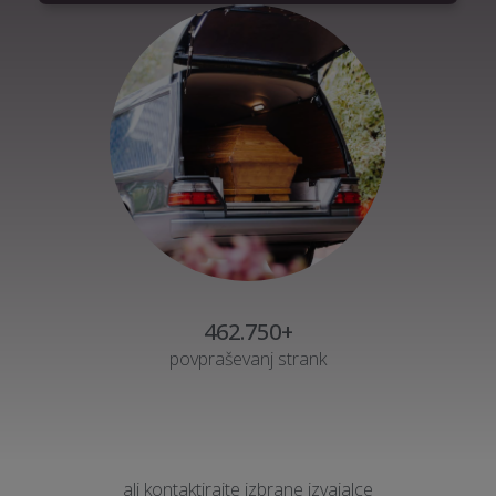
462.750+
povpraševanj strank
ali kontaktirajte izbrane izvajalce