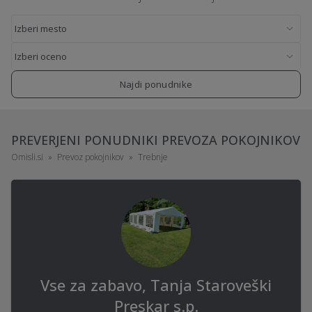
Najdi ponudnike
PREVERJENI PONUDNIKI PREVOZA POKOJNIKOV
Omisli.si
Prevoz pokojnikov
Trebnje
Vse za zabavo, Tanja Staroveški
Preskar s.p.