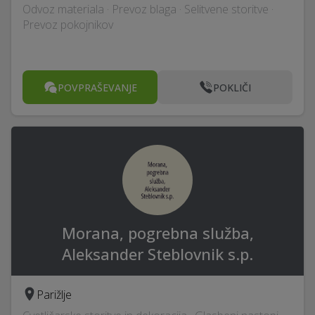
Odvoz materiala · Prevoz blaga · Selitvene storitve ·
Prevoz pokojnikov
POVPRAŠEVANJE
POKLIČI
Morana, pogrebna služba,
Aleksander Steblovnik s.p.
Parižlje