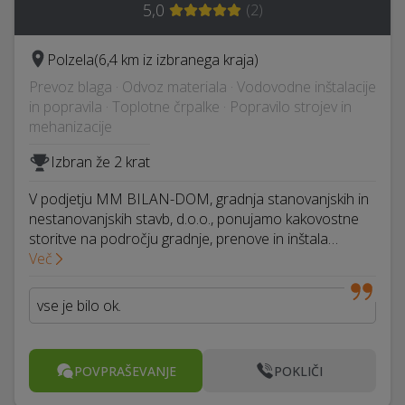
5,0
(
2
)
Polzela
(6,4 km iz izbranega kraja)
Prevoz blaga · Odvoz materiala · Vodovodne inštalacije
in popravila · Toplotne črpalke · Popravilo strojev in
mehanizacije
Izbran že 2 krat
V podjetju MM BILAN-DOM, gradnja stanovanjskih in
nestanovanjskih stavb, d.o.o., ponujamo kakovostne
storitve na področju gradnje, prenove in inštala…
Več
vse je bilo ok.
POVPRAŠEVANJE
POKLIČI