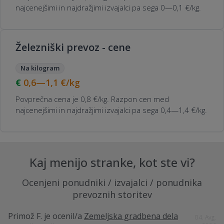
najcenejšimi in najdražjimi izvajalci pa sega 0—0,1 €/kg.
Železniški prevoz - cene
Na kilogram
0,6—1,1
€/kg
Povprečna cena je 0,8 €/kg. Razpon cen med
najcenejšimi in najdražjimi izvajalci pa sega 0,4—1,4 €/kg.
Kaj menijo stranke, kot ste vi?
Ocenjeni ponudniki / izvajalci / ponudnika
prevoznih storitev
Primož F.
je ocenil/a
Zemeljska gradbena dela
04. Avg.