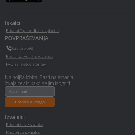
- Tabor
Pravno svetovanje in
Kozmetični salon - Tabor
storitve ob ločitvi - Tabor
Iskalci
Pridobi 7 ponudb brezplačno
Dekorativni beton - Tabor
Pasji hotel - Tabor
POVPRAŠEVANJA:
030 635 598
Sanacija balkonov in teras
Potujoči bar - Tabor
Revija Nasvet strokovnjaka
- Tabor
FAQ za iskalce storitev
Izvedba polnilnice za
Najboljša izbira: Pasti najemanja
Ogrevanje - Tabor
električna vozila - Tabor
izvajalcev in kako se jim izogniti
Najem avtomobilov -
Cvetličarske storitve in
Tabor
dekoracija - Tabor
Prenesi e-knjigo
Izvajalci
Polaganje ploščic - Tabor
Vrtnarske storitve - Tabor
Pridobi nove stranke
Steklarstvo - Tabor
Gozdarstvo - Tabor
Nasveti za izvajalce