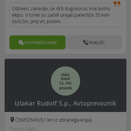
Odziven, zanesljiv, se drži dogovorov, ima lastno
ekipo. V torek so začeli urejati parkirišče 35 kvm
(6x5,5m, prej vrt, potem…
POVPRAŠEVANJE
POKLIČI
Izlakar Rudolf S.p., Avtoprevoznik
ČEMŠENIK
(9,1 km iz izbranega kraja)
Prevoz blaga