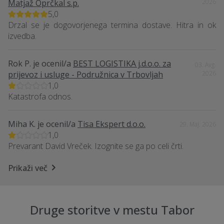
Matjaž Oprčkal s.p.
2026
5,0
Drzal se je dogovorjenega termina dostave. Hitra in ok
izvedba.
Rok P.
je ocenil/a
BEST LOGISTIKA j.d.o.o. za
03. Avg.
prijevoz i usluge - Podružnica v Trbovljah
2026
1,0
Katastrofa odnos.
Miha K.
je ocenil/a
Tisa Ekspert d.o.o.
29. Maj. 2026
1,0
Prevarant David Vreček. Izognite se ga po celi črti.
Prikaži več
Druge storitve v mestu Tabor