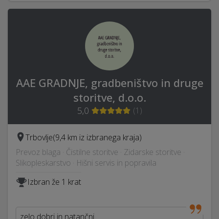
AAE GRADNJE, gradbeništvo in druge
storitve, d.o.o.
5,0
(
1
)
Trbovlje
(9,4 km iz izbranega kraja)
Prevoz blaga · Čistilne storitve · Zidarske storitve ·
Slikopleskarstvo · Hišni servis in popravila
Izbran že 1 krat
zelo dobri in natančni