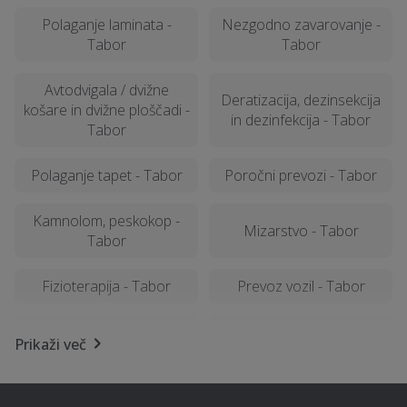
Polaganje laminata -
Nezgodno zavarovanje -
Tabor
Tabor
Avtodvigala / dvižne
Deratizacija, dezinsekcija
košare in dvižne ploščadi -
in dezinfekcija - Tabor
Tabor
Polaganje tapet - Tabor
Poročni prevozi - Tabor
Kamnolom, peskokop -
Mizarstvo - Tabor
Tabor
Fizioterapija - Tabor
Prevoz vozil - Tabor
Kamnoseštvo - Tabor
Operacija oči - Tabor
Prikaži več
Prodaja avtodelov - Tabor
Rastlinjak - Tabor