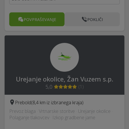
POVPRAŠEVANJE
POKLIČI
Urejanje okolice, Žan Vuzem s.p.
5,0
(
1
)
Prebold
(8,4 km iz izbranega kraja)
Prevoz blaga · Vrtnarske storitve · Urejanje okolice ·
Polaganje tlakovcev · Izkop gradbene jame