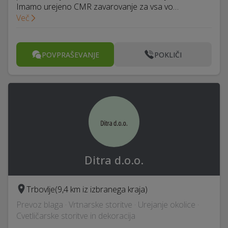
Imamo urejeno CMR zavarovanje za vsa vo…
Več
POVPRAŠEVANJE
POKLIČI
Ditra d.o.o.
Trbovlje
(9,4 km iz izbranega kraja)
Prevoz blaga · Vrtnarske storitve · Urejanje okolice ·
Cvetličarske storitve in dekoracija