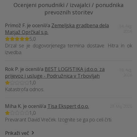
Ocenjeni ponudniki / izvajalci / ponudnika
prevoznih storitev
Primož F.
je ocenil/a
Zemeljska gradbena dela
04. Avg.
Matjaž Oprčkal s.p.
2026
5,0
Drzal se je dogovorjenega termina dostave. Hitra in ok
izvedba.
Rok P.
je ocenil/a
BEST LOGISTIKA j.d.o.o. za
03. Avg.
prijevoz i usluge - Podružnica v Trbovljah
2026
1,0
Katastrofa odnos.
Miha K.
je ocenil/a
Tisa Ekspert d.o.o.
29. Maj. 2026
1,0
Prevarant David Vreček. Izognite se ga po celi črti.
Prikaži več