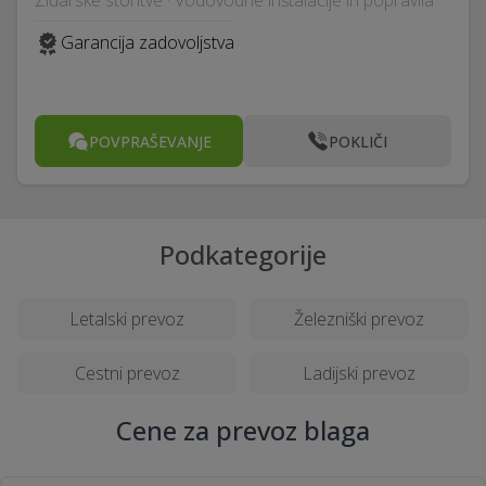
Zidarske storitve · Vodovodne inštalacije in popravila
Garancija zadovoljstva
POVPRAŠEVANJE
POKLIČI
Podkategorije
Letalski prevoz
Železniški prevoz
Cestni prevoz
Ladijski prevoz
Cene za prevoz blaga