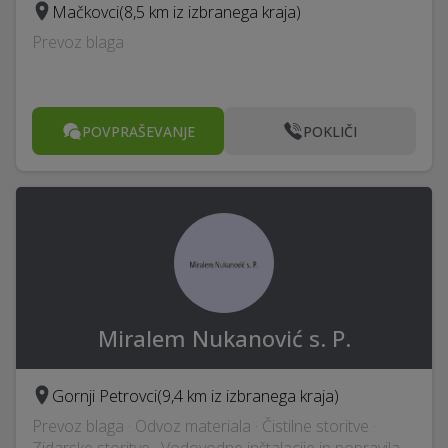
Mačkovci
(8,5 km iz izbranega kraja)
Prevoz blaga
POVPRAŠEVANJE
POKLIČI
Miralem Nukanović s. P.
Gornji Petrovci
(9,4 km iz izbranega kraja)
Prevoz blaga · Odvoz materiala · Čistilne storitve ·