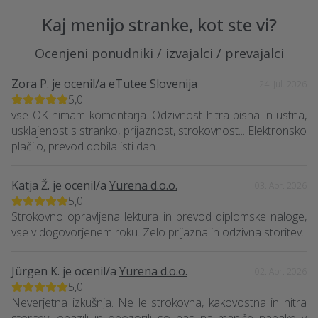
Kaj menijo stranke, kot ste vi?
Ocenjeni ponudniki / izvajalci / prevajalci
Zora P.
je ocenil/a
eTutee Slovenija
24. Jul. 2026
5,0
vse OK nimam komentarja. Odzivnost hitra pisna in ustna,
usklajenost s stranko, prijaznost, strokovnost... Elektronsko
plačilo, prevod dobila isti dan.
Katja Ž.
je ocenil/a
Yurena d.o.o.
03. Apr. 2026
5,0
Strokovno opravljena lektura in prevod diplomske naloge,
vse v dogovorjenem roku. Zelo prijazna in odzivna storitev.
Jürgen K.
je ocenil/a
Yurena d.o.o.
02. Apr. 2026
5,0
Neverjetna izkušnja. Ne le strokovna, kakovostna in hitra