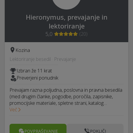
Hieronymus, prevajanje in
lektoriranje
5,0
(
20
)
Kozina
Lektoriranje besedil · Prevajanje
Izbran že 11 krat
Preverjeni ponudnik
Prevajam razna poljudna, poslovna in pravna besedila
(med drugim članke, pogodbe, poročila, zapisnike,
promocijske materiale, spletne strani, katalog…
Več
POVPRAŠEVANJE
POKLIČI