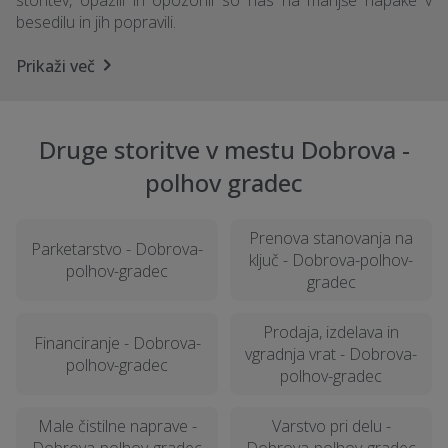
storitev, opazili in opozorili so nas na manjše napake v
besedilu in jih popravili.
Prikaži več
Druge storitve v mestu Dobrova -
polhov gradec
Prenova stanovanja na
Parketarstvo - Dobrova-
ključ - Dobrova-polhov-
polhov-gradec
gradec
Prodaja, izdelava in
Financiranje - Dobrova-
vgradnja vrat - Dobrova-
polhov-gradec
polhov-gradec
Male čistilne naprave -
Varstvo pri delu -