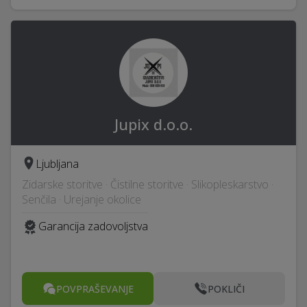
Jupix d.o.o.
Ljubljana
Zidarske storitve · Čistilne storitve · Slikopleskarstvo ·
Senčila · Urejanje okolice
Garancija zadovoljstva
POVPRAŠEVANJE
POKLIČI