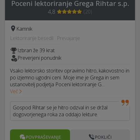
Poceni lektoriranje Grega Rihtar s.p.
4,8
(
20
)
Kamnik
Lektoriranje besedil · Prevajanje
Izbran že 39 krat
Preverjeni ponudnik
Vsako lektorsko storitev opravimo hitro, kakovostno in
po izjemno ugodni ceni. Moje ime je Grega in sem
ustanovitelj podjetja Poceni lektoriranje G…
Več
Gospod Rihtar se je hitro odzval in se držal
dogovorjenega roka za oddajo lekture.
POVPRAŠEVANJE
POKLIČI