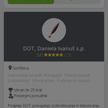
DOT, Daniela Ivanuš s.p.
5,0
(
13
)
Gorišnica
Lektoriranje besedil · Prevajanje · Pisanje besedil
(copywriting) · Učenje jezika · E-učenje na daljavo
Izbran že 25 krat
Preverjeni ponudnik
Podjetje DOT, prevajanje, izobraževanje in lektoriranje,