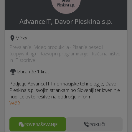
AdvanceIT, Davor Pleskina s.p.
Mirke
Prevajanje · Video produkcija · Pisanje besedil
(copywriting) · Razvoj in programiranje · Računalništvo
in IT storitve
Izbran že 1 krat
Podjetje AdvanceIT Informacijske tehnologije, Davor
Pleskina s.p. svojim strankam po Sloveniji ter izven nje
nudi celovite rešitve na področju inform…
Več
POVPRAŠEVANJE
POKLIČI