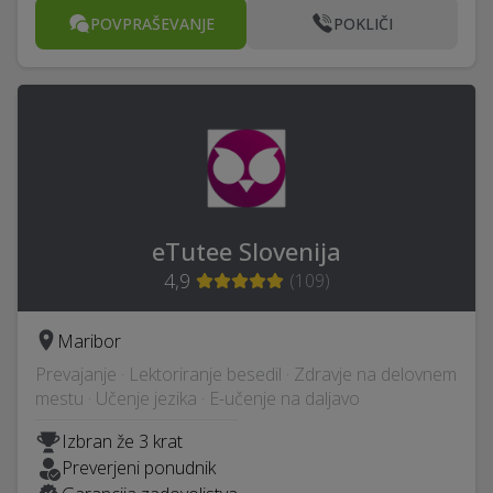
POVPRAŠEVANJE
POKLIČI
eTutee Slovenija
4,9
(
109
)
Maribor
Prevajanje · Lektoriranje besedil · Zdravje na delovnem
mestu · Učenje jezika · E-učenje na daljavo
Izbran že 3 krat
Preverjeni ponudnik