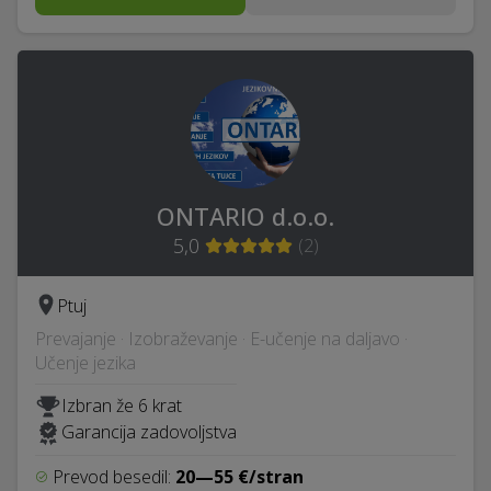
ONTARIO d.o.o.
5,0
(
2
)
Ptuj
Prevajanje · Izobraževanje · E-učenje na daljavo ·
Učenje jezika
Izbran že 6 krat
Garancija zadovoljstva
Prevod besedil:
20—55 €/stran