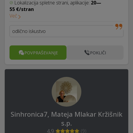
Lokalizacija spletne strani, aplikacije:
20—
55 €/stran
Več
odlično iskustvo
POVPRAŠEVANJE
POKLIČI
Sinhronica7, Mateja Mlakar Kržišnik
s.p.
4,9
(
9
)