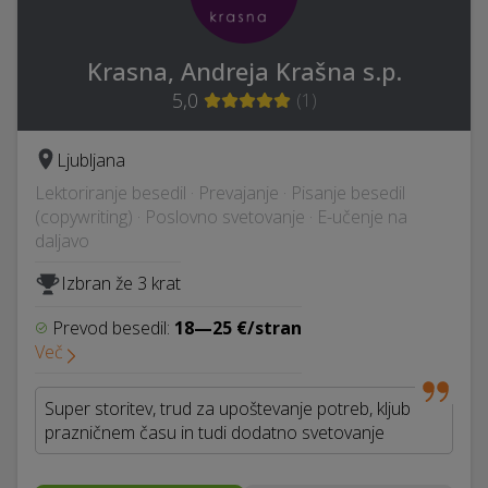
Krasna, Andreja Krašna s.p.
5,0
(
1
)
Ljubljana
Lektoriranje besedil · Prevajanje · Pisanje besedil
(copywriting) · Poslovno svetovanje · E-učenje na
daljavo
Izbran že 3 krat
Prevod besedil:
18—25 €/stran
Več
Super storitev, trud za upoštevanje potreb, kljub
prazničnem času in tudi dodatno svetovanje