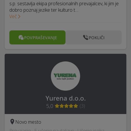
s.p. sestavlja ekipa profesionalnih prevajalcev, ki jim je
dobro poznaj jezike ter kulturo t…
Več
POVPRAŠEVANJE
POKLIČI
Yurena d.o.o.
5,0
(
3
)
Novo mesto
Prevajanje · E-učenje na daljavo · Učenje jezika