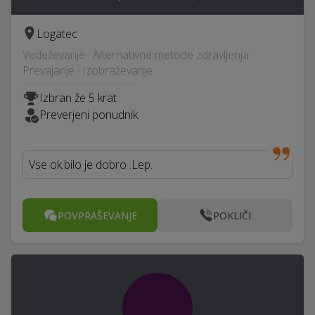
Logatec
Vedeževanje · Alternativne metode zdravljenja ·
Prevajanje · Izobraževanje
Izbran že 5 krat
Preverjeni ponudnik
Vse ok.bilo je dobro .Lep.
POVPRAŠEVANJE
POKLIČI