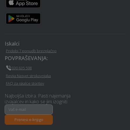
elektrarne - Cerknica
Cerknica
Klimatska naprava -
Optimalen paket -
Cerknica
Cerknica
Izolacija - Cerknica
Založba - Cerknica
Iskalci
Pridobi 7 ponudb brezplačno
Avtoličarske /
POVPRAŠEVANJA:
Avtošola - Cerknica
avtokleparske storitve -
Cerknica
030 635 598
Revija Nasvet strokovnjaka
Polaganje laminata -
Urejanje okolice -
FAQ za iskalce storitev
Cerknica
Cerknica
Najboljša izbira: Pasti najemanja
izvajalcev in kako se jim izogniti
Nezgodno zavarovanje -
Tapetništvo - Cerknica
Cerknica
Prenesi e-knjigo
PR / odnosi z javnostmi -
Polaganje tapet - Cerknica