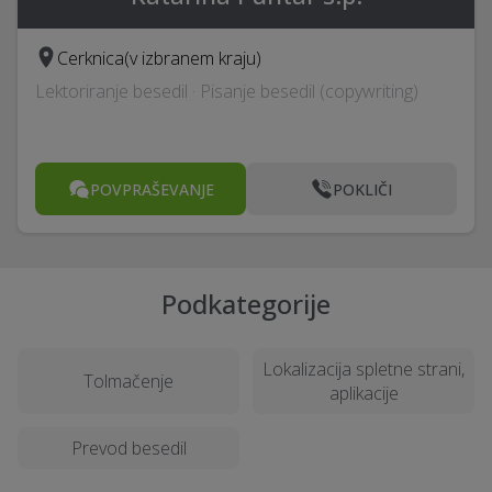
Cerknica
(v izbranem kraju)
Lektoriranje besedil · Pisanje besedil (copywriting)
POVPRAŠEVANJE
POKLIČI
Podkategorije
Lokalizacija spletne strani,
Tolmačenje
aplikacije
Prevod besedil