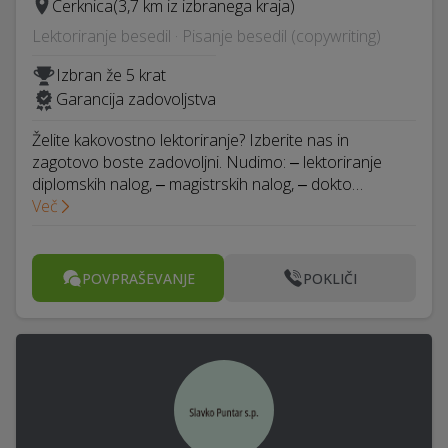
Cerknica
(3,7 km iz izbranega kraja)
Lektoriranje besedil · Pisanje besedil (copywriting)
Izbran že 5 krat
Garancija zadovoljstva
Želite kakovostno lektoriranje? Izberite nas in
zagotovo boste zadovoljni. Nudimo: ‒ lektoriranje
diplomskih nalog, ‒ magistrskih nalog, ‒ dokto…
Več
POVPRAŠEVANJE
POKLIČI