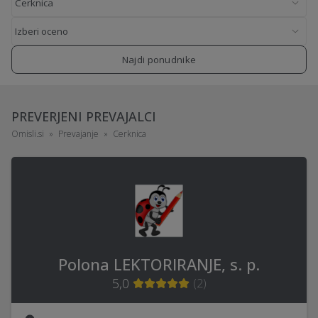
Najdi ponudnike
PREVERJENI PREVAJALCI
Omisli.si
Prevajanje
Cerknica
Polona LEKTORIRANJE, s. p.
5,0
(
2
)