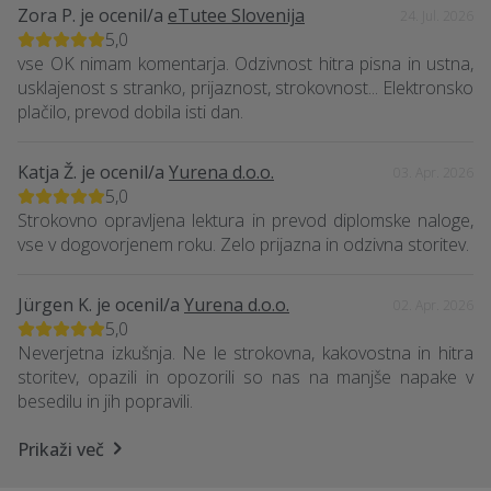
Zora P.
je ocenil/a
eTutee Slovenija
24. Jul. 2026
5,0
vse OK nimam komentarja. Odzivnost hitra pisna in ustna,
usklajenost s stranko, prijaznost, strokovnost... Elektronsko
plačilo, prevod dobila isti dan.
Katja Ž.
je ocenil/a
Yurena d.o.o.
03. Apr. 2026
5,0
Strokovno opravljena lektura in prevod diplomske naloge,
vse v dogovorjenem roku. Zelo prijazna in odzivna storitev.
Jürgen K.
je ocenil/a
Yurena d.o.o.
02. Apr. 2026
5,0
Neverjetna izkušnja. Ne le strokovna, kakovostna in hitra
storitev, opazili in opozorili so nas na manjše napake v
besedilu in jih popravili.
Prikaži več