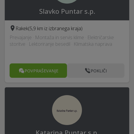
Slavko Puntar s.p.
Rakek
(5,9 km iz izbranega kraja)
Prevajanje · Montaža in servis klime · Električarske
storitve · Lektoriranje besedil · Klimatska naprava
POVPRAŠEVANJE
POKLIČI
Katarina Puntar s.p.