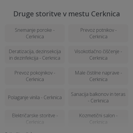
Druge storitve v mestu Cerknica
Snemanje poroke -
Prevoz potnikov -
Cerknica
Cerknica
Deratizacija, dezinsekcija
Visokotlačno čiščenje -
in dezinfekcija - Cerknica
Cerknica
Prevoz pokojnikov -
Male čistilne naprave -
Cerknica
Cerknica
Sanacija balkonov in teras
Polaganje vinila - Cerknica
- Cerknica
Električarske storitve -
Kozmetični salon -
Cerknica
Cerknica