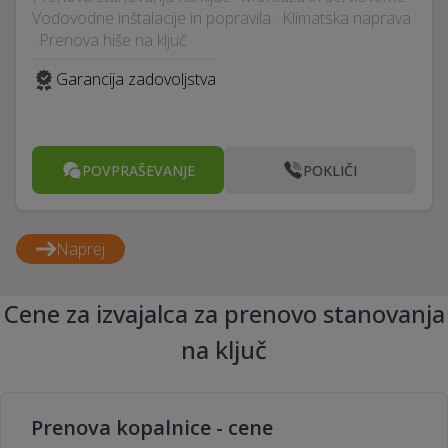
Vodovodne inštalacije in popravila · Klimatska naprava
· Prenova hiše na ključ
Garancija zadovoljstva
POVPRAŠEVANJE
POKLIČI
Naprej
Cene za izvajalca za prenovo stanovanja
na ključ
Prenova kopalnice - cene