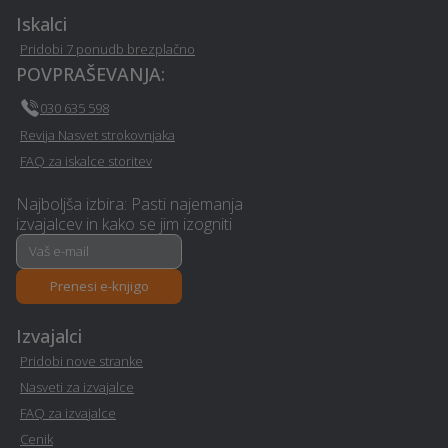
- Sentjur
Sentjur
Iskalci
Pridobi 7 ponudb brezplačno
Prenova ali izgradnja
Ogrevanje z IR paneli -
POVPRAŠEVANJA:
kopalnice - Sentjur
Sentjur
030 635 598
Revija Nasvet strokovnjaka
Najem mobilnega WC-ja -
Nezgodno zavarovanje -
FAQ za iskalce storitev
Sentjur
Sentjur
Najboljša izbira: Pasti najemanja
Izvedba polnilnice za
Sanacija balkonov in teras
izvajalcev in kako se jim izogniti
električna vozila - Sentjur
- Sentjur
Izolacija - Sentjur
Erotična masaža - Sentjur
Prenesi e-knjigo
Izvajalci
Avto storitve in oprema -
Pasji salon - Sentjur
Sentjur
Pridobi nove stranke
Nasveti za izvajalce
Interier / notranje
FAQ za izvajalce
Ultrazvok - Sentjur
oblikovanje - Sentjur
Cenik