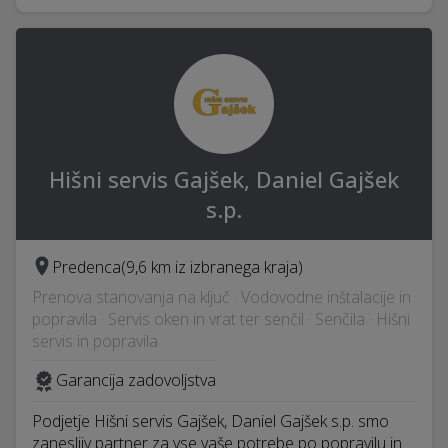
Hišni servis Gajšek, Daniel Gajšek
s.p.
Predenca
(9,6 km iz izbranega kraja)
Prenova stanovanja na ključ · Vodovodne inštalacije in
popravila · Servis oken in vrat ter senčil · Senčila · Hišni
servis in popravila
Garancija zadovoljstva
Podjetje Hišni servis Gajšek, Daniel Gajšek s.p. smo
zanesljiv partner za vse vaše potrebe po popravilu in