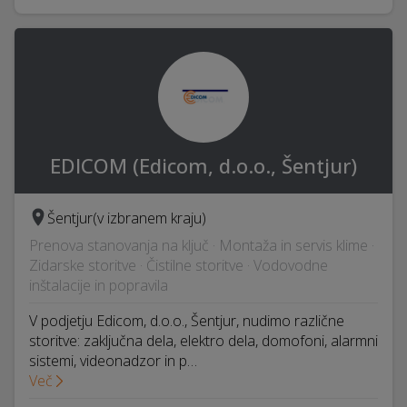
EDICOM (Edicom, d.o.o., Šentjur)
Šentjur
(v izbranem kraju)
Prenova stanovanja na ključ · Montaža in servis klime ·
Zidarske storitve · Čistilne storitve · Vodovodne
inštalacije in popravila
V podjetju Edicom, d.o.o., Šentjur, nudimo različne
storitve: zaključna dela, elektro dela, domofoni, alarmni
sistemi, videonadzor in p…
Več