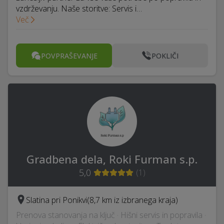
vzdrževanju. Naše storitve: Servis i…
Več
POVPRAŠEVANJE
POKLIČI
Gradbena dela, Roki Furman s.p.
5,0
(
1
)
Slatina pri Ponikvi
(8,7 km iz izbranega kraja)
Prenova stanovanja na ključ · Hišni servis in popravila ·