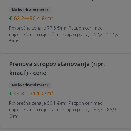
Na kvadratni meter
62,2—96,4
€/m²
Povprečna cena je 77,5 €/m². Razpon cen med
najcenejšimi in najdražjimi izvajalci pa sega 52,2—114,9
€/m².
Prenova stropov stanovanja (npr.
knauf) - cene
Na kvadratni meter
44,3—71,1
€/m²
Povprečna cena je 56,1 €/m². Razpon cen med
najcenejšimi in najdražjimi izvajalci pa sega 36,7—85,9
€/m².