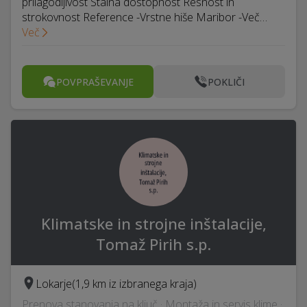
prilagodljivost Stalna dostopnost Resnost in
strokovnost Reference -Vrstne hiše Maribor -Več…
Več
POVPRAŠEVANJE
POKLIČI
Klimatske in strojne inštalacije,
Tomaž Pirih s.p.
Lokarje
(1,9 km iz izbranega kraja)
Prenova stanovanja na ključ · Montaža in servis klime ·