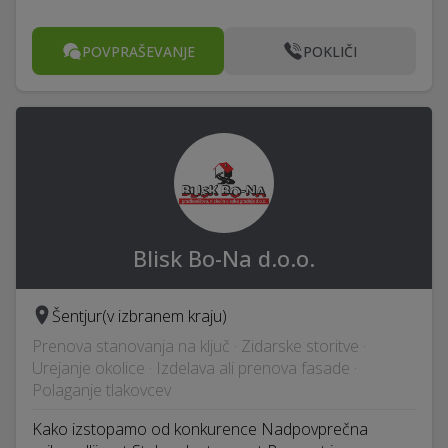
POVPRAŠEVANJE
POKLIČI
Blisk Bo-Na d.o.o.
Šentjur
(v izbranem kraju)
Prenova stanovanja na ključ · Zidarske storitve ·
Urejanje okolice · Izdelava ali prenova fasade ·
Polaganje tlakovcev
Kako izstopamo od konkurence Nadpovprečna