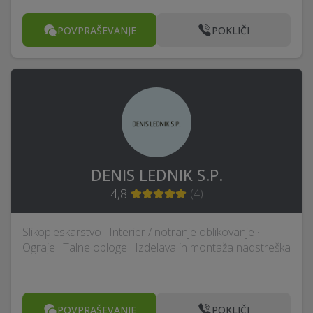
POVPRAŠEVANJE
POKLIČI
DENIS LEDNIK S.P.
4,8
(
4
)
Slikopleskarstvo · Interier / notranje oblikovanje ·
Ograje · Talne obloge · Izdelava in montaža nadstreška
POVPRAŠEVANJE
POKLIČI