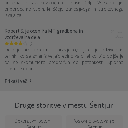
prijazna in razumevajoča do naših želja. Vsekakor jih
priporočamo vsem, ki iščejo zanesljivega in strokovnega
izvajalca.
Robert S.
je ocenil/a
MF, gradbena in
21. Nov.
vzdrževalna dela
2025
4,0
Delo je bilo korektno opravljeno,mojster je odziven in
termini ko se zmeniš veljajo edino ka bi lahko bilo boljše je
da se skomunicira predračun do potankosti. Splošna
ocena je dobra.
Prikaži več
Druge storitve v mestu Šentjur
Dekorativni beton -
Poslovno svetovanje -
Sentjur
Sentjur