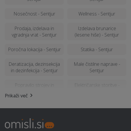
Nosečnost - Sentjur
Wellness - Sentjur
Prodaja, izdelava in
Izdelava brunarice
vgradnja vrat - Sentjur
(lesene hiše) - Sentjur
Poročna lokacija - Sentjur
Statika - Sentjur
Deratizacija, dezinsekcija
Male čistilne naprave -
in dezinfekcija - Sentjur
Sentjur
Popravilo strojev in
Električarske storitve -
mehanizacije - Sentjur
Sentjur
Prikaži več
Samoobramba - Sentjur
Avtoservis - Sentjur
Potovanja - Sentjur
Polaganje tapet - Sentjur