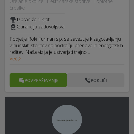
Urejanje okolice · Električarske storitve · Toplotne
črpalke
Izbran že 1 krat
Garancija zadovoljstva
Podjetje Roki Furman s.p. se zavezuje k zagotavljanju
vrhunskih storitev na področju prenove in energetskih
rešitev. Naša vizija je ustvarjati trajno…
Več
POVPRAŠEVANJE
POKLIČI