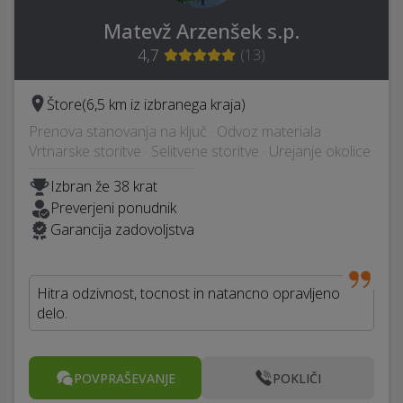
Matevž Arzenšek s.p.
4,7
(
13
)
Štore
(6,5 km iz izbranega kraja)
Prenova stanovanja na ključ · Odvoz materiala ·
Vrtnarske storitve · Selitvene storitve · Urejanje okolice
Izbran že 38 krat
Preverjeni ponudnik
Garancija zadovoljstva
Hitra odzivnost, tocnost in natancno opravljeno
delo.
POVPRAŠEVANJE
POKLIČI