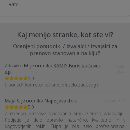
€/m².
Kaj menijo stranke, kot ste vi?
Ocenjeni ponudniki / izvajalci / izvajalci za
prenovo stanovanja na ključ
Zdravko M.
je ocenil/a
KAMIS Boris Jaušovec
14. Apr.
s.p.
2026
5,0
S ponudnikom storitev smo bili zelo zadovoljni.
Maja S.
je ocenil/a
Napeljava d.o.o.
24. Mar. 2026
5,0
Z izvedbo prenove stanovanja smo izjemno zadovoljni.
Podjetje je delo opravilo natančno, kvalitetno in v
dogovorjenih rokih. Ekipa je bila zelo profesionalna,