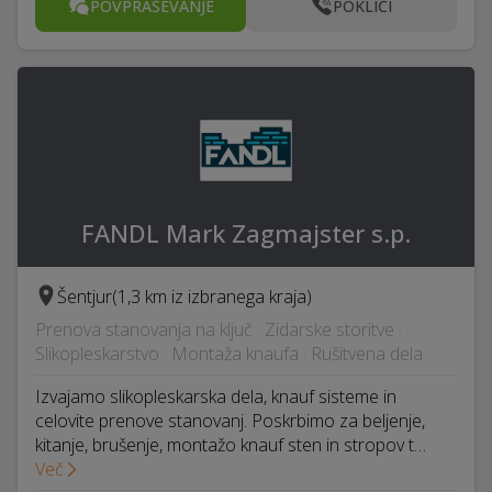
POVPRAŠEVANJE
POKLIČI
FANDL Mark Zagmajster s.p.
Šentjur
(1,3 km iz izbranega kraja)
Prenova stanovanja na ključ · Zidarske storitve ·
Slikopleskarstvo · Montaža knaufa · Rušitvena dela
Izvajamo slikopleskarska dela, knauf sisteme in
celovite prenove stanovanj. Poskrbimo za beljenje,
kitanje, brušenje, montažo knauf sten in stropov t…
Več