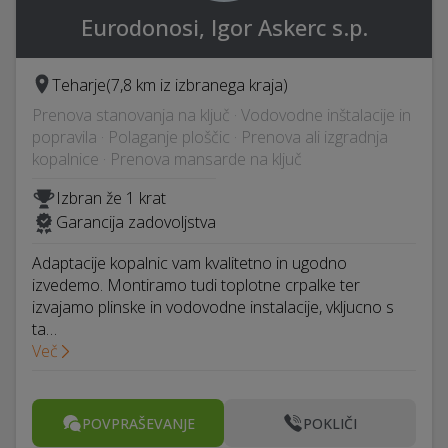
Eurodonosi, Igor Askerc s.p.
Teharje
(7,8 km iz izbranega kraja)
Prenova stanovanja na ključ · Vodovodne inštalacije in
popravila · Polaganje ploščic · Prenova ali izgradnja
kopalnice · Prenova mansarde na ključ
Izbran že 1 krat
Garancija zadovoljstva
Adaptacije kopalnic vam kvalitetno in ugodno
izvedemo. Montiramo tudi toplotne crpalke ter
izvajamo plinske in vodovodne instalacije, vkljucno s
ta…
Več
POVPRAŠEVANJE
POKLIČI