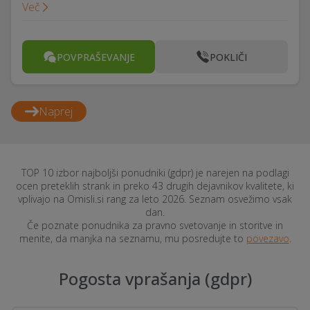
Več
POVPRAŠEVANJE
POKLIČI
Naprej
TOP 10 izbor najboljši ponudniki (gdpr) je narejen na podlagi
ocen preteklih strank in preko 43 drugih dejavnikov kvalitete, ki
vplivajo na Omisli.si rang za leto 2026. Seznam osvežimo vsak
dan.
Če poznate ponudnika za pravno svetovanje in storitve in
menite, da manjka na seznamu, mu posredujte to
povezavo
.
Pogosta vprašanja (gdpr)