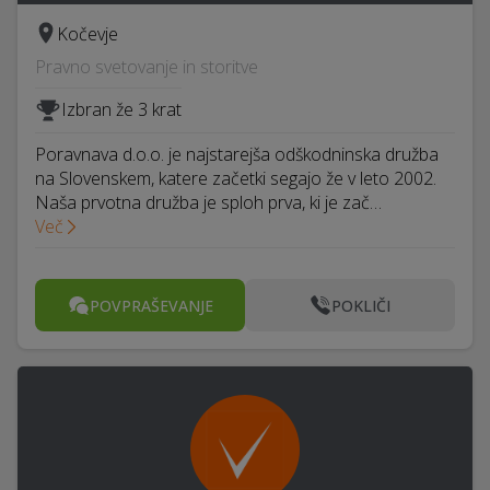
Kočevje
Pravno svetovanje in storitve
Izbran že 3 krat
Poravnava d.o.o. je najstarejša odškodninska družba
na Slovenskem, katere začetki segajo že v leto 2002.
Naša prvotna družba je sploh prva, ki je zač…
Več
POVPRAŠEVANJE
POKLIČI