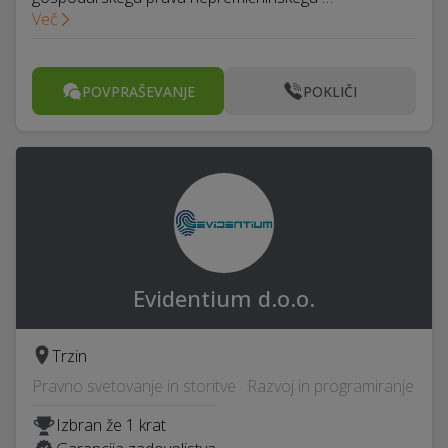
Več
POVPRAŠEVANJE
POKLIČI
Evidentium d.o.o.
Trzin
Pravno svetovanje in storitve · Razvoj in programiranje
Izbran že 1 krat