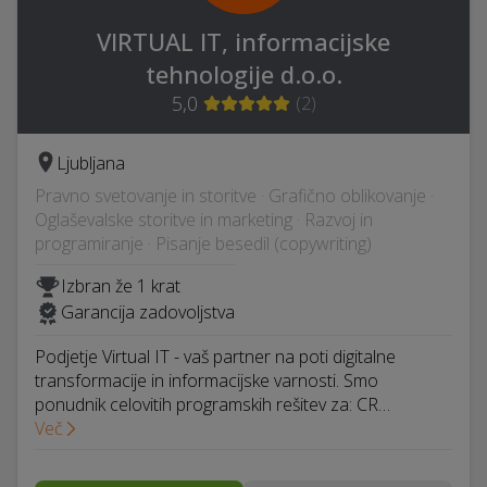
VIRTUAL IT, informacijske
tehnologije d.o.o.
5,0
(
2
)
Ljubljana
Pravno svetovanje in storitve · Grafično oblikovanje ·
Oglaševalske storitve in marketing · Razvoj in
programiranje · Pisanje besedil (copywriting)
Izbran že 1 krat
Garancija zadovoljstva
Podjetje Virtual IT - vaš partner na poti digitalne
transformacije in informacijske varnosti. Smo
ponudnik celovitih programskih rešitev za: CR…
Več