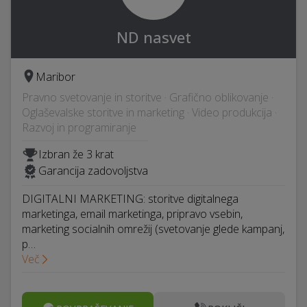
ND nasvet
Maribor
Pravno svetovanje in storitve · Grafično oblikovanje ·
Oglaševalske storitve in marketing · Video produkcija ·
Razvoj in programiranje
Izbran že 3 krat
Garancija zadovoljstva
DIGITALNI MARKETING: storitve digitalnega
marketinga, email marketinga, pripravo vsebin,
marketing socialnih omrežij (svetovanje glede kampanj,
p…
Več