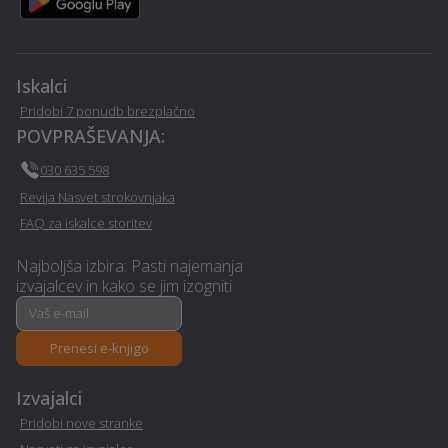
Iskalci
Pridobi 7 ponudb brezplačno
POVPRAŠEVANJA:
030 635 598
Revija Nasvet strokovnjaka
FAQ za iskalce storitev
Najboljša izbira: Pasti najemanja
izvajalcev in kako se jim izogniti
Prenesi e-knjigo
Izvajalci
Pridobi nove stranke