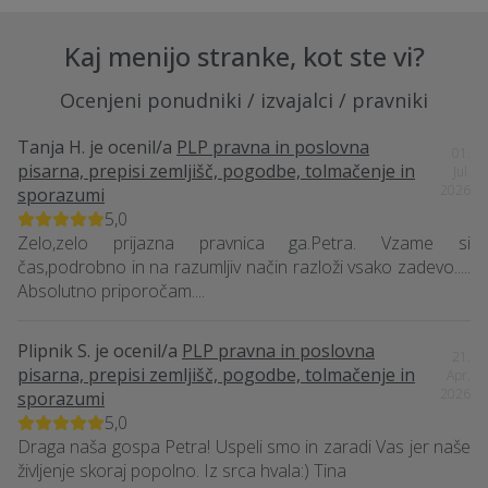
Kaj menijo stranke, kot ste vi?
Ocenjeni ponudniki / izvajalci / pravniki
Tanja H.
je ocenil/a
PLP pravna in poslovna
01.
pisarna, prepisi zemljišč, pogodbe, tolmačenje in
Jul.
2026
sporazumi
5,0
Zelo,zelo prijazna pravnica ga.Petra. Vzame si
čas,podrobno in na razumljiv način razloži vsako zadevo.....
Absolutno priporočam....
Plipnik S.
je ocenil/a
PLP pravna in poslovna
21.
pisarna, prepisi zemljišč, pogodbe, tolmačenje in
Apr.
2026
sporazumi
5,0
Draga naša gospa Petra! Uspeli smo in zaradi Vas jer naše
življenje skoraj popolno. Iz srca hvala:) Tina