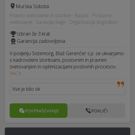
Murska Sobota
Pravno svetovanje in storitve · Razpis · Poslovno
svetovanje · Sanacija vlage · Organizacija dogodkov
Izbran že 3 krat
Garancija zadovoljstva
V podjetju Sistemorg, Blaž Gerenčer s.p. se ukvarjamo
s kadrovskimi storitvami, poslovnim in pravnim
svetovanjem in optimizacijami poslovnih procesov…
Več
Vse je bilo ok
POVPRAŠEVANJE
POKLIČI