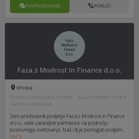
POVPRAŠEVANJE
POKLIČI
Faza.s Modrost In Finance d.o.o.
Vrhnika
Pravno svetovanje in storitve · Računovodske storitve ·
Davčno svetovanje
Sem predstavnik podjetja Faza.s Modrost in Finance
d.o.o., vaše zanesljive partnerice na področju
poslovnega svetovanja. Naš cilj je pomagati podjetn…
Več