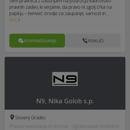
Sem pravnica z izkušnjami na področju kadrovsko-
pravnih zadev, ki verjame, da pravo ni zgolj črka na
papirju – temveč orodje za zaupanje, varnost in …
Več
POVPRAŠEVANJE
POKLIČI
N9, Nika Golob s.p.
Slovenj Gradec
Pravno svetovanje in storitve · Oglaševalske storitve in