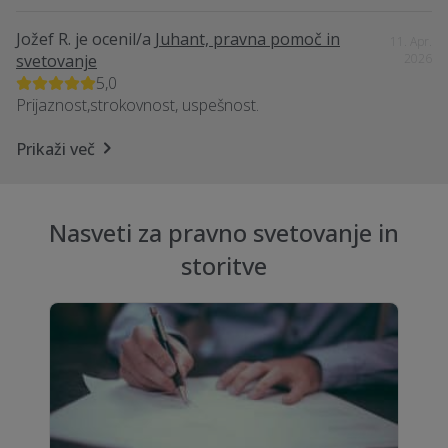
Jožef R.
je ocenil/a
Juhant, pravna pomoč in
11. Apr.
svetovanje
2026
5,0
Prijaznost,strokovnost, uspešnost.
Prikaži več
Nasveti za pravno svetovanje in
storitve