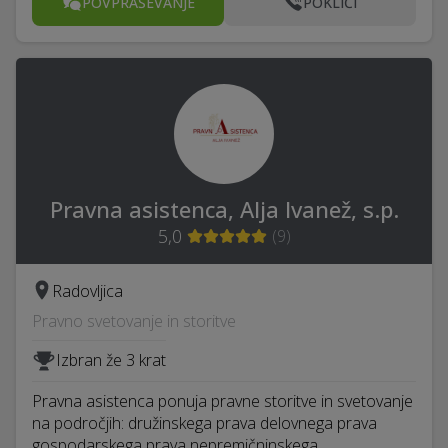
POVPRAŠEVANJE
POKLIČI
Pravna asistenca, Alja Ivanež, s.p.
5,0
(
9
)
Radovljica
Pravno svetovanje in storitve
Izbran že 3 krat
Pravna asistenca ponuja pravne storitve in svetovanje
na področjih: družinskega prava delovnega prava
gospodarskega prava nepremičninskega …