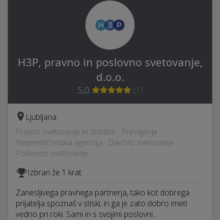
H3P, pravno in poslovno svetovanje,
d.o.o.
5,0
(
1
)
Ljubljana
Pravno svetovanje in storitve · Prevajanje ·
Nepremičninska agencija · Davčno svetovanje ·
Poslovno svetovanje
Izbran že 1 krat
Zanesljivega pravnega partnerja, tako kot dobrega
prijatelja spoznaš v stiski, in ga je zato dobro imeti
vedno pri roki. Sami in s svojimi poslovni…