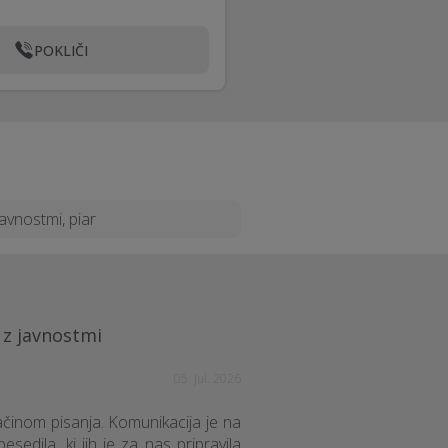
POKLIČI
avnostmi, piar
 z javnostmi
05. Jul. 2026
ačinom pisanja. Komunikacija je na
sedila, ki jih je za nas pripravila