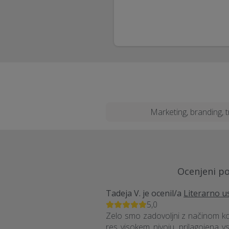
Marketing, branding, 
Ocenjeni po
Tadeja V.
je ocenil/a
Literarno us
5,0
Zelo smo zadovoljni z načinom kom
res visokem nivoju, prilagojena vs