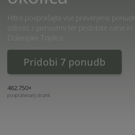
Hitro povprašajte vse preverjene ponudni
odnosi z javnostmi ter pridobite cene 
Dolenjske Toplice.
Pridobi 7 ponudb
462.750+
povpraševanj strank