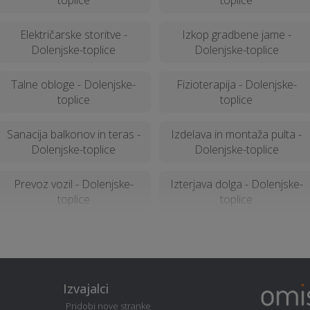
toplice
toplice
Električarske storitve -
Izkop gradbene jame -
Dolenjske-toplice
Dolenjske-toplice
Talne obloge - Dolenjske-
Fizioterapija - Dolenjske-
toplice
toplice
Sanacija balkonov in teras -
Izdelava in montaža pulta -
Dolenjske-toplice
Dolenjske-toplice
Prevoz vozil - Dolenjske-
Izterjava dolga - Dolenjske-
toplice
toplice
Popravilo strojev in
Najem avtomobilov -
mehanizacije - Dolenjske-
Dolenjske-toplice
toplice
Izvajalci
Polaganje tlakovcev -
Založba - Dolenjske-toplice
Pridobi nove stranke