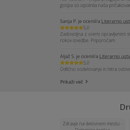
gospa so izpolnila naša pričakova
Sanja P.
je ocenil/a
Literarno ust
5,0
Zadovoljna z vsemi opravljenimi 
rokov izvedbe. Priporočam.
Aljaž S.
je ocenil/a
Literarno ustv
5,0
Odlično sodelovanje in hitra odziv
Prikaži več
Dr
Zdravje na delovnem mestu -