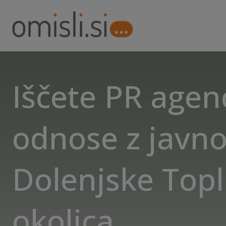
Iščete PR agenc
odnose z javno
Dolenjske Topl
okolica