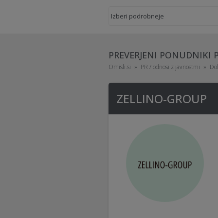
PREVERJENI PONUDNIKI 
Omisli.si
PR / odnosi z javnostmi
Dol
ZELLINO-GROUP