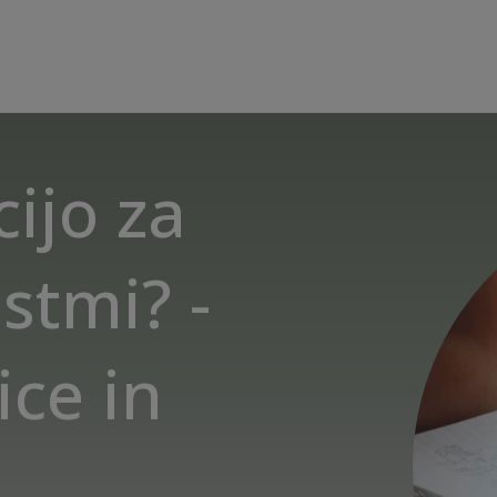
ijo za
stmi? -
ice in