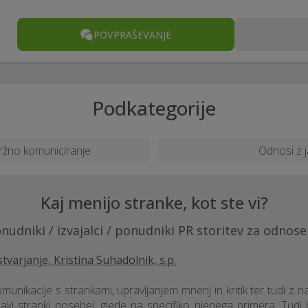
POVPRAŠEVANJE
Podkategorije
tržno komuniciranje
Odnosi z j
Kaj menijo stranke, kot ste vi?
nudniki / izvajalci / ponudniki PR storitev za odnose
tvarjanje, Kristina Suhadolnik, s.p.
unikacije s strankami, upravljanjem mnenj in kritik ter tudi z n
aki stranki posebej, glede na specifiko njenega primera. Tudi be