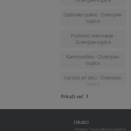
Dolenjske-toplice
Optimalen paket - Dolenjske-
toplice
Poslovno svetovanje -
Dolenjske-toplice
Kamnoseštvo - Dolenjske-
toplice
Varstvo pri delu - Dolenjske-
toplice
Prikaži več
Obdelava kovin in
ključavničarstvo - Dolenjske-
toplice
Iskalci
Asfaltiranje - Dolenjske-
Pridobi 7 ponudb brezplačno