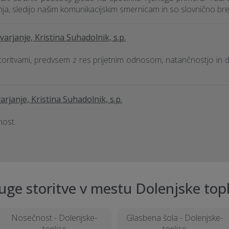
nja, sledijo našim komunikacijskim smernicam in so slovnično b
varjanje, Kristina Suhadolnik, s.p.
storitvami, predvsem z res prijetnim odnosom, natančnostjo in 
arjanje, Kristina Suhadolnik, s.p.
nost.
uge storitve v mestu Dolenjske topl
Nosečnost - Dolenjske-
Glasbena šola - Dolenjske-