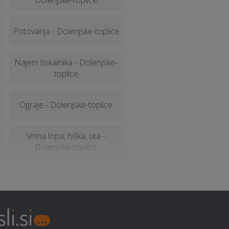
Dolenjske-toplice
Potovanja - Dolenjske-toplice
Najem tiskalnika - Dolenjske-
toplice
Ograje - Dolenjske-toplice
Vrtna lopa, hiška, uta -
Dolenjske-toplice
Najem kombijev - Dolenjske-
toplice
Izgradnja sončne elektrarne