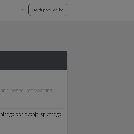
Najdi ponudnike
sanje besedil (copywriting)
italnega poslovanja, spletnega