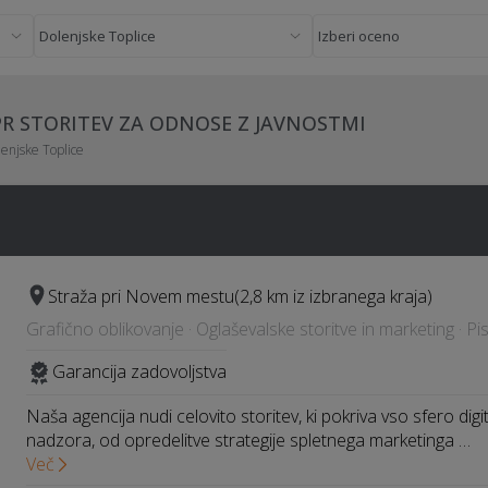
PR STORITEV ZA ODNOSE Z JAVNOSTMI
enjske Toplice
Straža pri Novem mestu
(2,8 km iz izbranega kraja)
Grafično oblikovanje · Oglaševalske storitve in marketing · Pi
Garancija zadovoljstva
Naša agencija nudi celovito storitev, ki pokriva vso sfero dig
nadzora, od opredelitve strategije spletnega marketinga …
Več