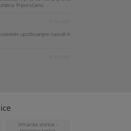
rezhibna. Priporočamo.
26. Mar. 2026
doslednim upoštevanjem navodil in
26. Mar. 2026
ice
Vrtnarske storitve -