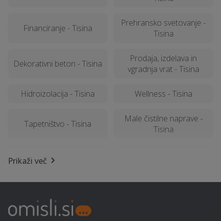
Prehransko svetovanje -
Financiranje - Tisina
Tisina
Prodaja, izdelava in
Dekorativni beton - Tisina
vgradnja vrat - Tisina
Hidroizolacija - Tisina
Wellness - Tisina
Male čistilne naprave -
Tapetništvo - Tisina
Tisina
Električarske storitve -
Polaganje vinila - Tisina
Prikaži več
Tisina
Geomehanika - Tisina
Polepitev vozila - Tisina
Računalništvo in IT
Kozmetični salon - Tisina