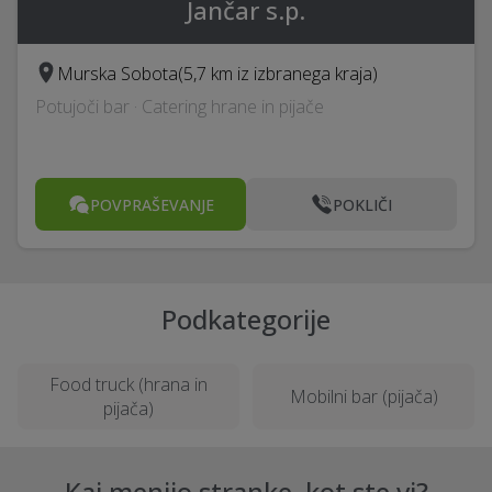
Jančar s.p.
Murska Sobota
(5,7 km iz izbranega kraja)
Potujoči bar · Catering hrane in pijače
POVPRAŠEVANJE
POKLIČI
Podkategorije
Food truck (hrana in
Mobilni bar (pijača)
pijača)
Kaj menijo stranke, kot ste vi?