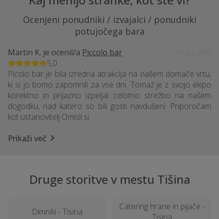
Ocenjeni ponudniki / izvajalci / ponudniki
potujočega bara
Martin K.
je ocenil/a
Piccolo bar
16. Jun. 2025
5,0
Picolo bar je bila izredna atrakcija na našem domače vrtu,
ki si jo bomo zapomnili za vse dni. Tomaž je z svojo ekipo
korektno in prijazno izpeljal celotno strežbo na našem
dogodku, nad katero so bili gosti navdušeni. Priporočam
kot ustanovitelj Omisli.si.
Prikaži več
Druge storitve v mestu Tišina
Catering hrane in pijače -
Dimniki - Tisina
Tisina