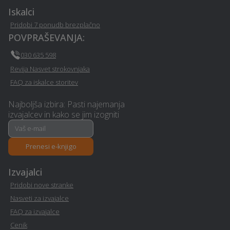
Video produkcija - Tisina
- Tisina
Iskalci
Pridobi 7 ponudb brezplačno
Razpis - Tisina
Snemanje poroke - Tisina
POVPRAŠEVANJA:
030 635 598
Vrtna lopa, hiška, uta -
Restavriranje pohištva -
Revija Nasvet strokovnjaka
Tisina
Tisina
FAQ za iskalce storitev
Hišni servis in popravila -
Najboljša izbira: Pasti najemanja
Ortodontija - Tisina
Tisina
izvajalcev in kako se jim izogniti
Pravno svetovanje in
Razrez lesa, žaga - Tisina
storitve ob ločitvi - Tisina
Prenesi e-knjigo
Izvajalci
Izdelava brunarice
Parketarstvo - Tisina
(lesene hiše) - Tisina
Pridobi nove stranke
Nasveti za izvajalce
Polaganje laminata -
Deratizacija, dezinsekcija
FAQ za izvajalce
Tisina
in dezinfekcija - Tisina
Cenik