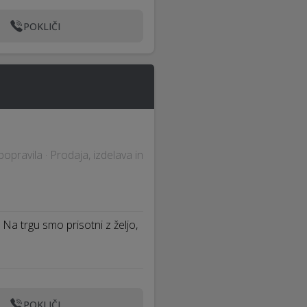
POKLIČI
popravila · Prodaja, izdelava in
. Na trgu smo prisotni z željo,
POKLIČI