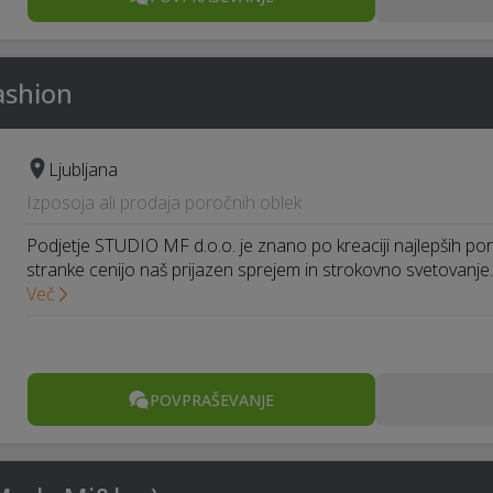
ashion
Ljubljana
Izposoja ali prodaja poročnih oblek
Podjetje STUDIO MF d.o.o. je znano po kreaciji najlepših por
stranke cenijo naš prijazen sprejem in strokovno svetovanj
Več
POVPRAŠEVANJE