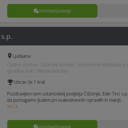
POVPRAŠEVANJE
 s.p.
Ljubljana
Čistilne storitve · Zidarske storitve · Vodovodne inštalacije in 
vgradnja vrat · Slikopleskarstvo
Izbran že 1 krat
Pozdravljeni sem ustanovitelj podjetja Čiščenje, Edin Tirić s.p
da pomagamo ljudem pri vsakodnevnih opravilih in manjš…
Več
POVPRAŠEVANJE