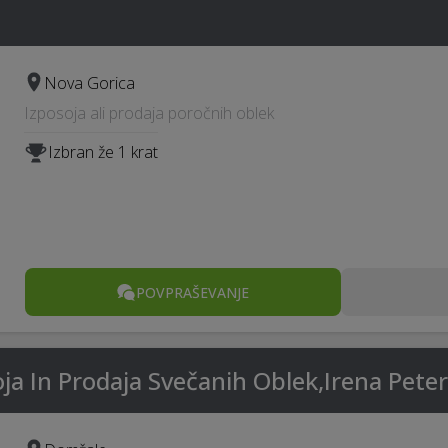
Nova Gorica
Izposoja ali prodaja poročnih oblek
Izbran že 1 krat
POVPRAŠEVANJE
oja In Prodaja Svečanih Oblek,Irena Peter