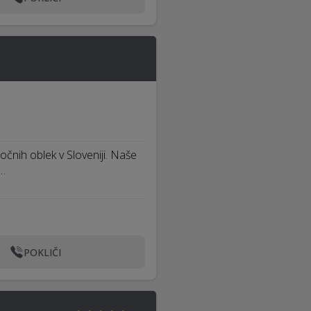
očnih oblek v Sloveniji. Naše
e…
POKLIČI