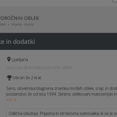
POROČNIH OBLEK
oblek
Hrpelje - Kozina
e in dodatki
Ljubljana
Izposoja ali prodaja poročnih oblek
Izbran že 2 krat
Sens, slovenska blagovna znamka moških oblek, srajc in doda
poslanstvo že od leta 1994. Skrbno oblikovani maloserijski i
Več
Odlična izkušnja. Prijazna in strokovna svetovalka, ki se je z