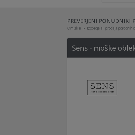
PREVERJENI PONUDNIKI 
Omisli.si
Izposoja ali prodaja poročnih 
Sens - moške oblek