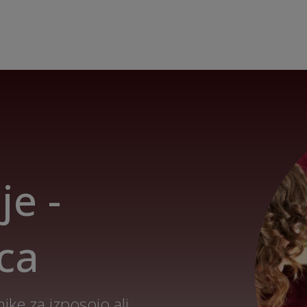
je -
ica
ke za izposojo ali