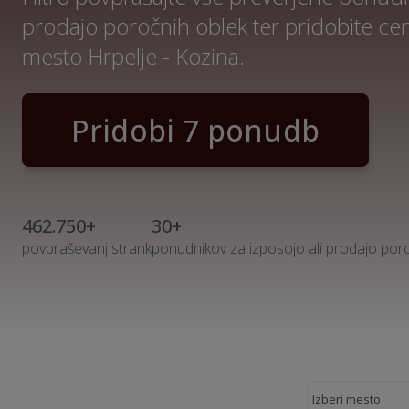
prodajo poročnih oblek ter pridobite c
mesto Hrpelje - Kozina.
Pridobi 7 ponudb
462.750+
30+
povpraševanj strank
ponudnikov za izposojo ali prodajo por