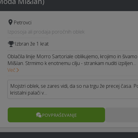
(Moda Mi&lan)
Petrovci
Izposoja ali prodaja poročnih oblek
Izbran že 1 krat
Oblačila linije Morro Sartoriale oblikujemo, krojimo in šiva
Mi&lan. Strmimo k enotnemu cilju - strankam nuditi izpiljen…
Več
Mojstri oblek, se zares vidi, da so na trgu že precej časa.
kristalni palači v…
POVPRAŠEVANJE