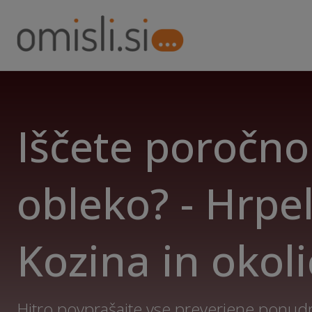
Iščete poročno
obleko? - Hrpel
Kozina in okol
Hitro povprašajte vse preverjene ponudni