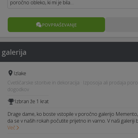
poročno obleko, ki mi je bila…
POVPRAŠEVANJE
alerija
Izlake
Cvetličarske storitve in dekoracija · Izposoja ali prodaja por
dogodkov
Izbran že 1 krat
Drage dame, ko boste vstopile v poročno galerijo Memento
da se v naših rokah počutite prijetno in varno. V naši galeriji 
Več