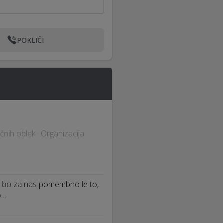
POKLIČI
očnih oblek · Organizacija
, bo za nas pomembno le to,
b…