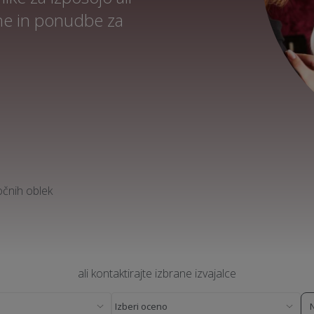
ene in ponudbe za
očnih oblek
ali kontaktirajte izbrane izvajalce