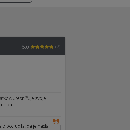
5,0
(
2
)
tkov, uresničuje svoje
n unika…
elo potrudila, da je našla