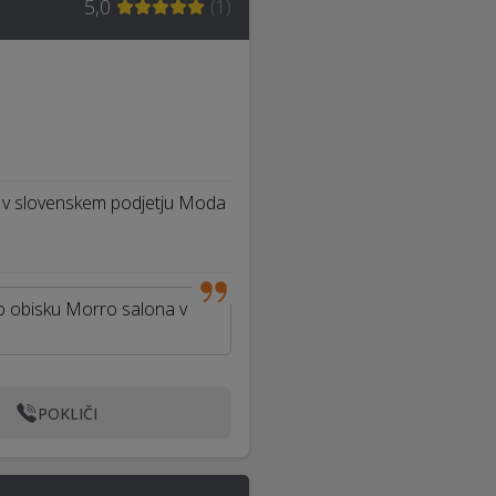
5,0
(
1
)
mo v slovenskem podjetju Moda
 Po obisku Morro salona v
POKLIČI