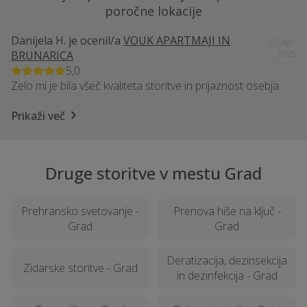
poročne lokacije
Danijela H.
je ocenil/a
VOUK APARTMAJI IN
07. Apr.
BRUNARICA
2025
5,0
Zelo mi je bila všeč kvaliteta storitve in prijaznost osebja.
Prikaži več
Druge storitve v mestu Grad
Prehransko svetovanje -
Prenova hiše na ključ -
Grad
Grad
Deratizacija, dezinsekcija
Zidarske storitve - Grad
in dezinfekcija - Grad