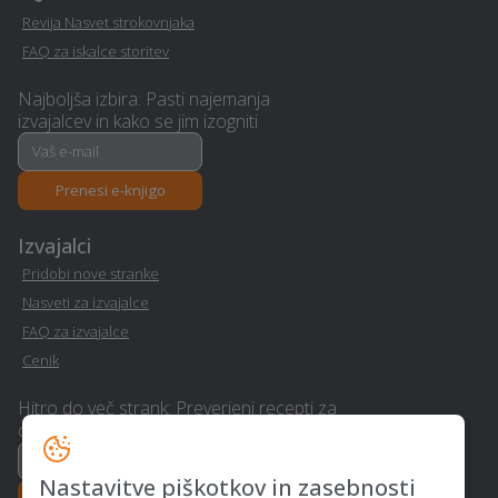
Ortodontija - Grad
Polaganje ploščic - Grad
Revija Nasvet strokovnjaka
FAQ za iskalce storitev
Interier / notranje
Urejanje okolice - Grad
oblikovanje - Grad
Najboljša izbira: Pasti najemanja
izvajalcev in kako se jim izogniti
Avto storitve in oprema -
Pasji hotel - Grad
Grad
Prenesi e-knjigo
Letna kuhinja - Grad
Montaža knaufa - Grad
Izvajalci
Izdelava in montaža
Pridobi nove stranke
Polaganje tapet - Grad
kamina - Grad
Nasveti za izvajalce
FAQ za izvajalce
Polaganje laminata - Grad
Avtoservis - Grad
Cenik
Slikopleskarstvo - Grad
Stenske obloge - Grad
Hitro do več strank: Preverjeni recepti za
dvig realizacije
Asfaltiranje - Grad
Prevajanje - Grad
Nastavitve piškotkov in zasebnosti