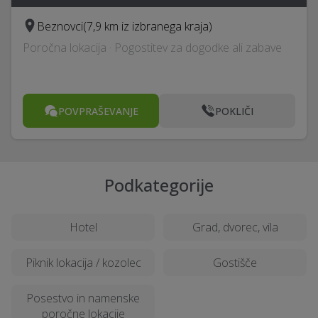
Beznovci
(7,9 km iz izbranega kraja)
Poročna lokacija · Pogostitev za dogodke ali zabave
POVPRAŠEVANJE
POKLIČI
Podkategorije
Hotel
Grad, dvorec, vila
Piknik lokacija / kozolec
Gostišče
Posestvo in namenske
poročne lokacije