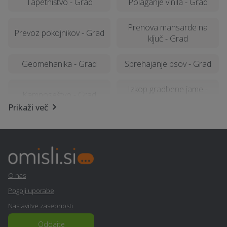
Tapetništvo - Grad
Polaganje vinila - Grad
Prenova mansarde na
Prevoz pokojnikov - Grad
ključ - Grad
Geomehanika - Grad
Sprehajanje psov - Grad
Izkop gradbene jame -
Kamnoseštvo - Grad
Grad
Prikaži več
Kemična čistilnica,
Ograje - Grad
pralnica - Grad
Nagrobni spomenik -
Izterjava dolga - Grad
Grad
O nas
Pogoji uporabe
Vrtna lopa, hiška, uta -
Financiranje - Grad
Nastavitve zasebnosti
Grad
Oddajte