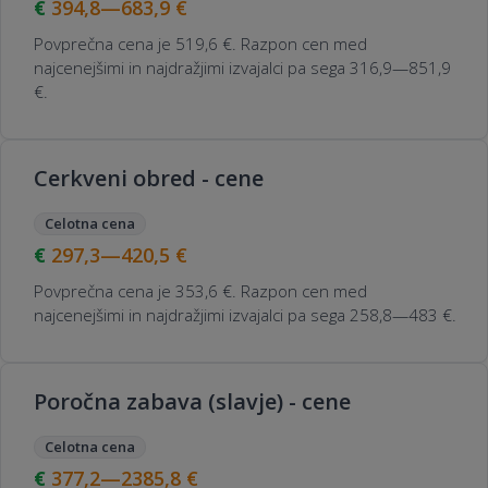
394,8—683,9
€
Povprečna cena je 519,6 €. Razpon cen med
najcenejšimi in najdražjimi izvajalci pa sega 316,9—851,9
€.
Cerkveni obred - cene
Celotna cena
297,3—420,5
€
Povprečna cena je 353,6 €. Razpon cen med
najcenejšimi in najdražjimi izvajalci pa sega 258,8—483 €.
Poročna zabava (slavje) - cene
Celotna cena
377,2—2385,8
€