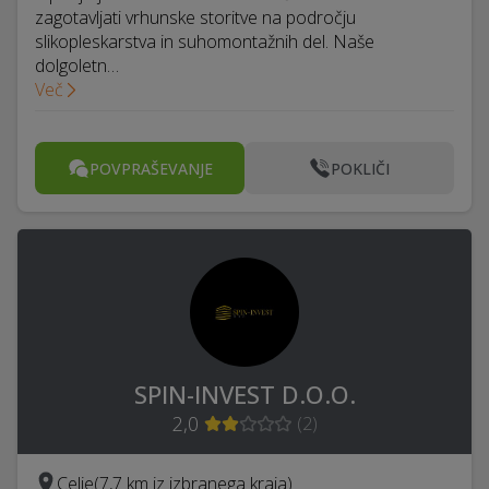
zagotavljati vrhunske storitve na področju
slikopleskarstva in suhomontažnih del. Naše
dolgoletn…
Več
POVPRAŠEVANJE
POKLIČI
SPIN-INVEST D.O.O.
2,0
(
2
)
Celje
(7,7 km iz izbranega kraja)