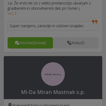
s.p. Že vrsto let se z veliko predanostjo ukvarjam z
gradbenimi in obnovitvenimi deli, pri čemer j…
Več
Super narejeno, zanesljiv in odziven izvajalec.
POVPRAŠEVANJE
POKLIČI
Mi-Da Miran Mastnak s.p.
Prekorje
(8,9 km iz izbranega kraja)