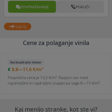
POVPRAŠEVANJE
POKLIČI
Naprej
Cene za polaganje vinila
Na kvadratni meter
8,8—11,6
€/m²
Povprečna cena je 10,3 €/m². Razpon cen med
najcenejšimi in najdražjimi izvajalci pa sega 8—15 €/m².
Kaj menijo stranke, kot ste vi?