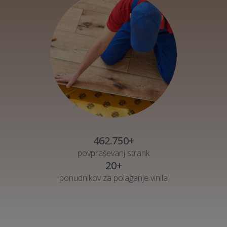
462.750+
povpraševanj strank
20+
ponudnikov za polaganje vinila