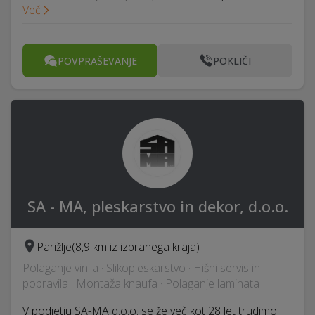
Več
POVPRAŠEVANJE
POKLIČI
SA - MA, pleskarstvo in dekor, d.o.o.
Parižlje
(8,9 km iz izbranega kraja)
Polaganje vinila · Slikopleskarstvo · Hišni servis in
popravila · Montaža knaufa · Polaganje laminata
V podjetju SA-MA d.o.o. se že več kot 28 let trudimo