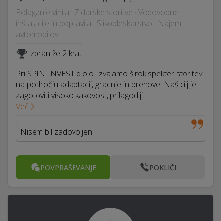
Polaganje vinila · Zidarske storitve · Vodovodne
inštalacije in popravila · Slikopleskarstvo · Najem
avtomobilov
Izbran že 2 krat
Pri SPIN-INVEST d.o.o. izvajamo širok spekter storitev
na področju adaptacij, gradnje in prenove. Naš cilj je
zagotoviti visoko kakovost, prilagodlji…
Več
Nisem bil zadovoljen.
POVPRAŠEVANJE
POKLIČI