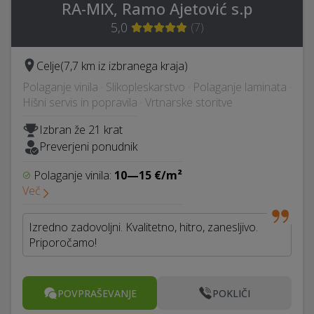
RA-MIX, Ramo Ajetović s.p
5,0
(
7
)
Celje
(7,7 km iz izbranega kraja)
Polaganje vinila · Slikopleskarstvo · Polaganje laminata ·
Hišni servis in popravila · Vrtnarske storitve
Izbran že 21 krat
Preverjeni ponudnik
Polaganje vinila:
10—15 €/m²
Več
Izredno zadovoljni. Kvalitetno, hitro, zanesljivo.
Priporočamo!
POVPRAŠEVANJE
POKLIČI