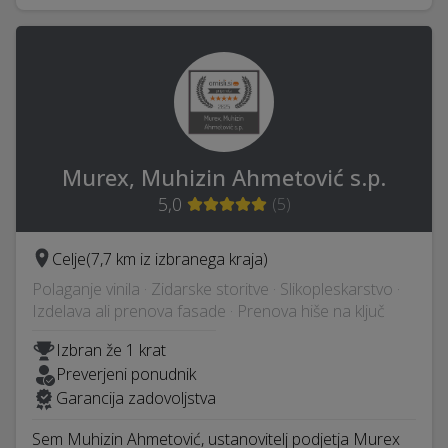
Murex, Muhizin Ahmetović s.p.
5,0
(
5
)
Celje
(7,7 km iz izbranega kraja)
Polaganje vinila · Zidarske storitve · Slikopleskarstvo ·
Izdelava ali prenova fasade · Prenova hiše na ključ
Izbran že 1 krat
Preverjeni ponudnik
Garancija zadovoljstva
Sem Muhizin Ahmetović, ustanovitelj podjetja Murex