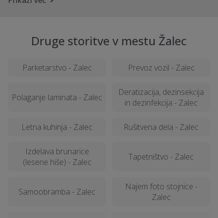
Prikaži več
Druge storitve v mestu Žalec
Parketarstvo - Zalec
Prevoz vozil - Zalec
Deratizacija, dezinsekcija
Polaganje laminata - Zalec
in dezinfekcija - Zalec
Letna kuhinja - Zalec
Rušitvena dela - Zalec
Izdelava brunarice
Tapetništvo - Zalec
(lesene hiše) - Zalec
Najem foto stojnice -
Samoobramba - Zalec
Zalec