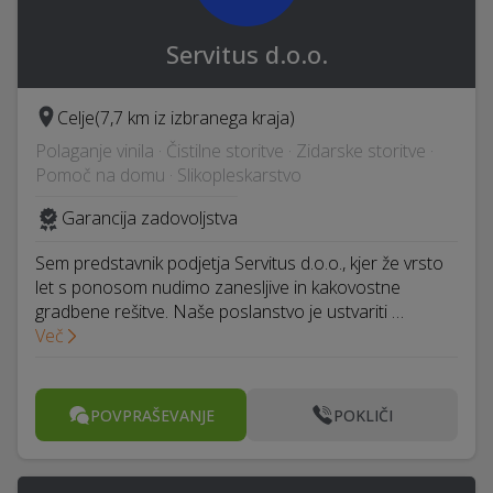
Servitus d.o.o.
Celje
(7,7 km iz izbranega kraja)
Polaganje vinila · Čistilne storitve · Zidarske storitve ·
Pomoč na domu · Slikopleskarstvo
Garancija zadovoljstva
Sem predstavnik podjetja Servitus d.o.o., kjer že vrsto
let s ponosom nudimo zanesljive in kakovostne
gradbene rešitve. Naše poslanstvo je ustvariti …
Več
POVPRAŠEVANJE
POKLIČI