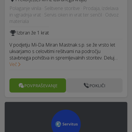
Polaganje vinila · Selitvene storitve · Prodaja, izdelava
in vgradnja vrat · Servis oken in vrat ter senčil · Odvoz
materiala
Izbran že 1 krat
V podjetju Mi-Da Miran Mastnak s.p. se že vrsto let
ukvarjamo s celovitimi rešitvami na področju
stavbnega pohištva in spremljevalnih storitev. Deluj…
Več
POVPRAŠEVANJE
POKLIČI