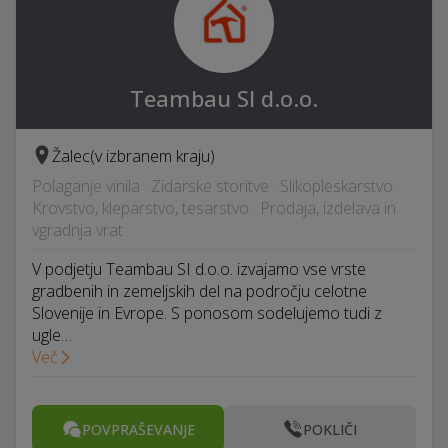
Teambau SI d.o.o.
Žalec
(v izbranem kraju)
Polaganje vinila · Zidarske storitve · Slikopleskarstvo ·
Krovstvo, kleparstvo, tesarstvo · Prodaja, izdelava in
vgradnja vrat
V podjetju Teambau SI d.o.o. izvajamo vse vrste
gradbenih in zemeljskih del na področju celotne
Slovenije in Evrope. S ponosom sodelujemo tudi z
ugle…
Več
POVPRAŠEVANJE
POKLIČI