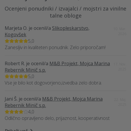
Ocenjeni ponudniki / izvajalci / mojstri za vinilne
talne obloge
Marjeta O.
je ocenil/a
Slikopleskarstvo,
10. Mar.
Kogovšek
2026
5,0
Zanesljiv in kvaliteten ponudnik. Zelo priporočam!
Robert R.
je ocenil/a
M&B Projekt, Mojca Marina
17. Nov.
Rebernik Minič s.p.
2025
5,0
Vse je bilo kot dogovorjeno,izvedba zelo dobra.
Jani Š.
je ocenil/a
M&B Projekt, Mojca Marina
22. Maj.
Rebernik Minič s.p.
2025
4,0
Odlično opravljeno delo, prijaznost, kooperativnost