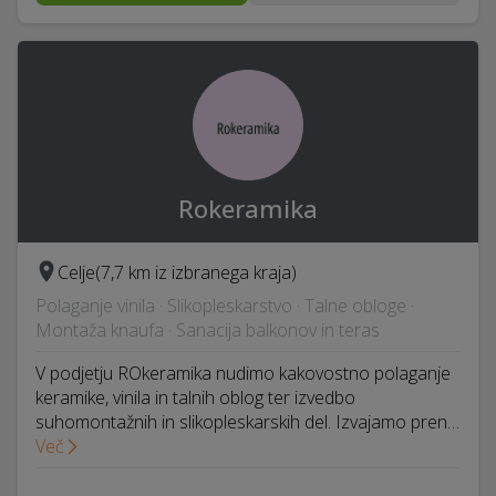
Rokeramika
Celje
(7,7 km iz izbranega kraja)
Polaganje vinila · Slikopleskarstvo · Talne obloge ·
Montaža knaufa · Sanacija balkonov in teras
V podjetju ROkeramika nudimo kakovostno polaganje
keramike, vinila in talnih oblog ter izvedbo
suhomontažnih in slikopleskarskih del. Izvajamo pren…
Več