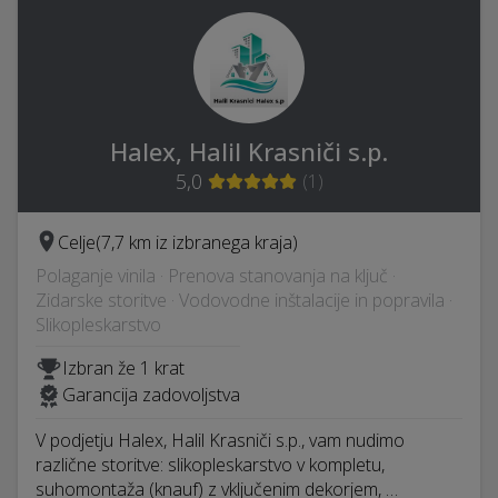
Halex, Halil Krasniči s.p.
5,0
(
1
)
Celje
(7,7 km iz izbranega kraja)
Polaganje vinila · Prenova stanovanja na ključ ·
Zidarske storitve · Vodovodne inštalacije in popravila ·
Slikopleskarstvo
Izbran že 1 krat
Garancija zadovoljstva
V podjetju Halex, Halil Krasniči s.p., vam nudimo
različne storitve: slikopleskarstvo v kompletu,
suhomontaža (knauf) z vključenim dekorjem, …