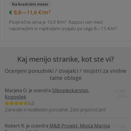
Na kvadratni meter
8,8—11,6
€/m²
Povprečna cena je 10,3 €/m². Razpon cen med
najcenejšimi in najdražjimi izvajalci pa sega 8—15 €/m².
Kaj menijo stranke, kot ste vi?
Ocenjeni ponudniki / izvajalci / mojstri za vinilne
talne obloge
Marjeta O.
je ocenil/a
Slikopleskarstvo,
10. Mar.
Kogovšek
2026
5,0
Zanesljiv in kvaliteten ponudnik. Zelo priporočam!
Robert R.
je ocenil/a
M&B Projekt, Mojca Marina
17. Nov.