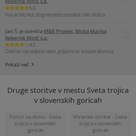
Rebernik Minič s.p.
2025
5,0
Vse je bilo kot dogovorjeno,izvedba zelo dobra.
Jani Š.
je ocenil/a
M&B Projekt, Mojca Marina
22. Maj.
Rebernik Minič s.p.
2025
4,0
Odlično opravljeno delo, prijaznost, kooperativnost
Prikaži več
Druge storitve v mestu Sveta trojica
v slovenskih goricah
Pomoč na domu - Sveta-
Vrtnarske storitve - Sveta-
trojica-v-slovenskih-
trojica-v-slovenskih-
goricah
goricah