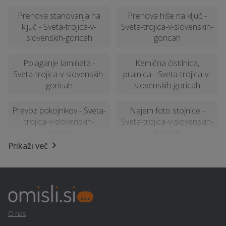
Prenova stanovanja na
Prenova hiše na ključ -
ključ - Sveta-trojica-v-
Sveta-trojica-v-slovenskih-
slovenskih-goricah
goricah
Polaganje laminata -
Kemična čistilnica,
Sveta-trojica-v-slovenskih-
pralnica - Sveta-trojica-v-
goricah
slovenskih-goricah
Prevoz pokojnikov - Sveta-
Najem foto stojnice -
trojica-v-slovenskih-
Sveta-trojica-v-slovenskih-
goricah
goricah
Prikaži več
Odvoz materiala - Sveta-
Statika - Sveta-trojica-v-
trojica-v-slovenskih-
slovenskih-goricah
goricah
Selitvene storitve - Sveta-
Avtoservis - Sveta-trojica-
O nas
trojica-v-slovenskih-
v-slovenskih-goricah