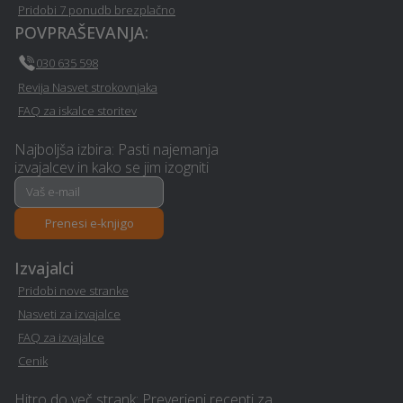
- Sveta-trojica-v-
Sveta-trojica-v-slovenskih-
Pridobi 7 ponudb brezplačno
slovenskih-goricah
goricah
POVPRAŠEVANJA:
030 635 598
Psihoterapija - Sveta-
Gozdarstvo - Sveta-
trojica-v-slovenskih-
trojica-v-slovenskih-
Revija Nasvet strokovnjaka
goricah
goricah
FAQ za iskalce storitev
Najboljša izbira: Pasti najemanja
Slikopleskarstvo - Sveta-
Izgradnja sončne
izvajalcev in kako se jim izogniti
trojica-v-slovenskih-
elektrarne - Sveta-trojica-
goricah
v-slovenskih-goricah
Prenesi e-knjigo
Prodaja, izdelava in
Optimalen paket - Sveta-
vgradnja vrat - Sveta-
trojica-v-slovenskih-
Izvajalci
trojica-v-slovenskih-
goricah
Pridobi nove stranke
goricah
Nasveti za izvajalce
FAQ za izvajalce
Vodovodne inštalacije in
Toplotne črpalke - Sveta-
popravila - Sveta-trojica-v-
trojica-v-slovenskih-
Cenik
slovenskih-goricah
goricah
Hitro do več strank: Preverjeni recepti za