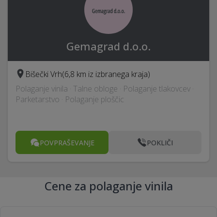
Gemagrad d.o.o.
Bišečki Vrh
(6,8 km iz izbranega kraja)
Polaganje vinila · Talne obloge · Polaganje tlakovcev ·
Parketarstvo · Polaganje ploščic
POVPRAŠEVANJE
POKLIČI
Cene za polaganje vinila