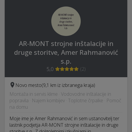
AR-MONT strojne inštalacije in
druge storitve, Amer Rahmanović
s.p.
5,0
(
2
)
Novo mesto
(9,1 km iz izbranega kraja)
Montaža in servis klime · Vodovodne inštalacije in
popravila · Najem kombijev · Toplotne črpalke · Pomoč
na domu
Moje ime je Amer Rahmanović in sem ustanovitelj ter
lastnik podjetja AR-MONT strojne inštalacije in druge
storitve s.p.. Z dolgoletnimi izkušnjami in…