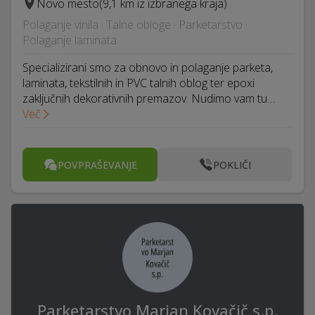
Novo mesto
(9,1 km iz izbranega kraja)
Polaganje vinila · Talne obloge · Parketarstvo ·
Polaganje laminata
Specializirani smo za obnovo in polaganje parketa,
laminata, tekstilnih in PVC talnih oblog ter epoxi
zaključnih dekorativnih premazov. Nudimo vam tu…
Več
POVPRAŠEVANJE
POKLIČI
Parketarstvo Marjan Kovačič s.p.