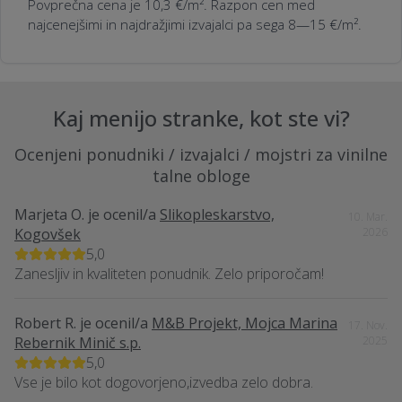
Povprečna cena je 10,3 €/m². Razpon cen med
najcenejšimi in najdražjimi izvajalci pa sega 8—15 €/m².
Kaj menijo stranke, kot ste vi?
Ocenjeni ponudniki / izvajalci / mojstri za vinilne
talne obloge
Marjeta O.
je ocenil/a
Slikopleskarstvo,
10. Mar.
Kogovšek
2026
5,0
Zanesljiv in kvaliteten ponudnik. Zelo priporočam!
Robert R.
je ocenil/a
M&B Projekt, Mojca Marina
17. Nov.
Rebernik Minič s.p.
2025
5,0
Vse je bilo kot dogovorjeno,izvedba zelo dobra.