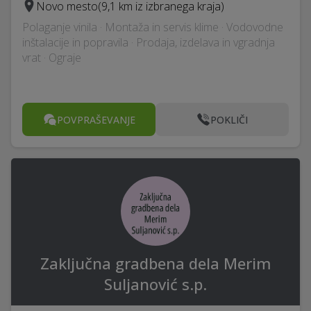
Novo mesto
(9,1 km iz izbranega kraja)
Polaganje vinila · Montaža in servis klime · Vodovodne
inštalacije in popravila · Prodaja, izdelava in vgradnja
vrat · Ograje
POVPRAŠEVANJE
POKLIČI
Zaključna gradbena dela Merim
Suljanović s.p.