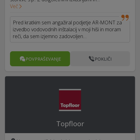
Več
Pred kratkim sem angažiral podjetje AR-MONT za
izvedbo vodovodnih inštalacij v moji hiši in moram
reči, da sem izjemno zadovoljen…
POVPRAŠEVANJE
POKLIČI
Topfloor