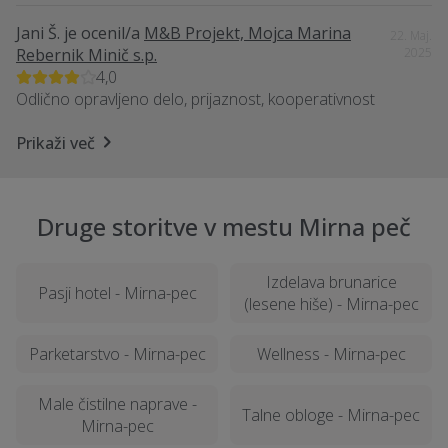
Jani Š.
je ocenil/a
M&B Projekt, Mojca Marina
22. Maj.
Rebernik Minič s.p.
2025
4,0
Odlično opravljeno delo, prijaznost, kooperativnost
Prikaži več
Druge storitve v mestu Mirna peč
Izdelava brunarice
Pasji hotel - Mirna-pec
(lesene hiše) - Mirna-pec
Parketarstvo - Mirna-pec
Wellness - Mirna-pec
Male čistilne naprave -
Talne obloge - Mirna-pec
Mirna-pec