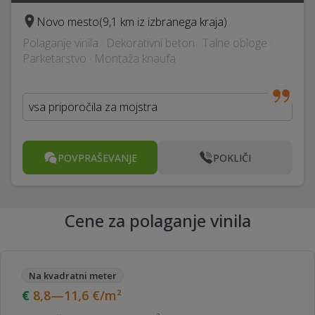
Novo mesto
(9,1 km iz izbranega kraja)
Polaganje vinila · Dekorativni beton · Talne obloge ·
Parketarstvo · Montaža knaufa
vsa priporočila za mojstra
POVPRAŠEVANJE
POKLIČI
Cene za polaganje vinila
Na kvadratni meter
8,8—11,6
€/m²