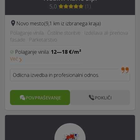
5,0
(
1
)
Novo mesto
(9,1 km iz izbranega kraja)
Polaganje vinila · Čistilne storitve · Izdelava ali prenova
fasade · Parketarstvo
Polaganje vinila:
12—18 €/m²
Več
Odlicna izvedba in profesionalni odnos.
POVPRAŠEVANJE
POKLIČI