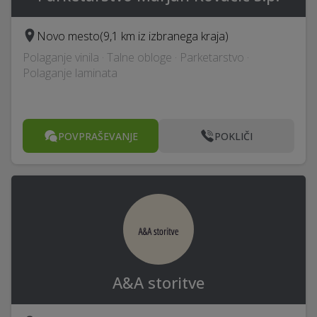
Novo mesto
(9,1 km iz izbranega kraja)
Polaganje vinila · Talne obloge · Parketarstvo ·
Polaganje laminata
POVPRAŠEVANJE
POKLIČI
A&A storitve