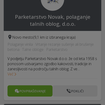
Parketarstvo Novak, polaganje
talnih oblog, d.o.o.
Novo mesto
(9,1 km iz izbranega kraja)
Polaganje vinila · Vrtanje rezanje sušenje ali brušenje
betona · Talne obloge · Parketarstvo
V podjetju Parketarstvo Novak d.o.o. že od leta 1958 s
ponosom ustvarjamo zgodbo kakovosti, tradicije in
zanesljivosti na področju talnih oblog. Z ve…
Več
POVPRAŠEVANJE
POKLIČI