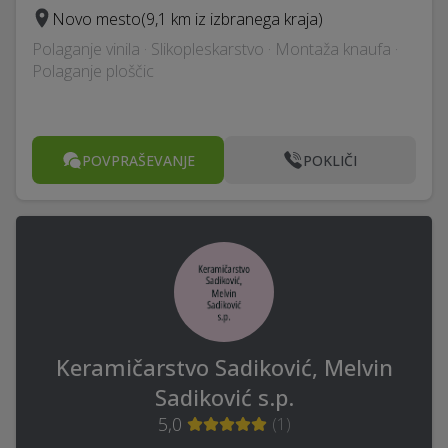
Novo mesto
(9,1 km iz izbranega kraja)
Polaganje vinila · Slikopleskarstvo · Montaža knaufa ·
Polaganje ploščic
POVPRAŠEVANJE
POKLIČI
Keramičarstvo Sadiković, Melvin
Sadiković s.p.
5,0
(
1
)