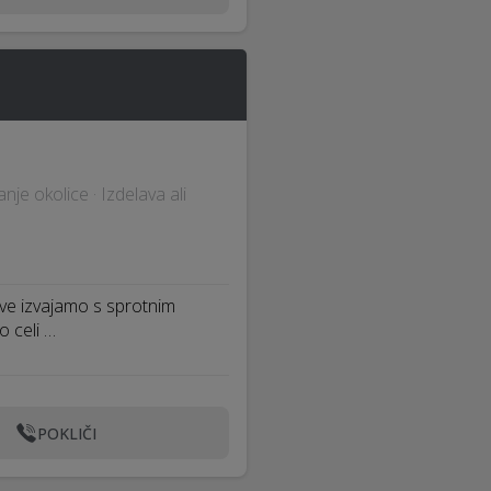
anje okolice · Izdelava ali
tve izvajamo s sprotnim
 celi …
POKLIČI