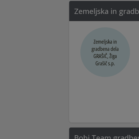
Zemeljska in gradb
Bobi Team gradben