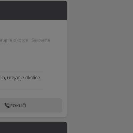
ejanje okolice · Selitvene
, urejanje okolice...
POKLIČI