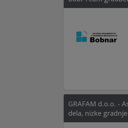
GRAFAM d.o.o. - Asf
dela, nizke gradnje