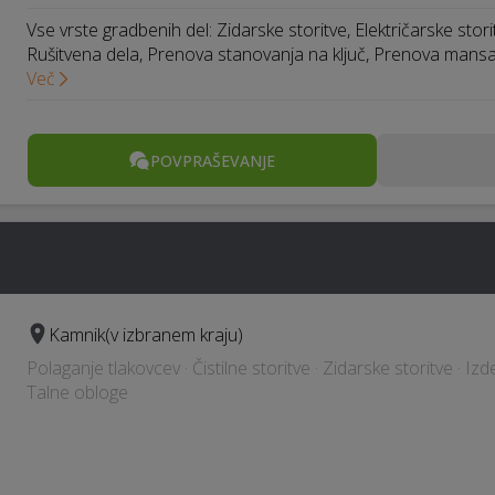
Vse vrste gradbenih del: Zidarske storitve, Električarske stori
Rušitvena dela, Prenova stanovanja na ključ, Prenova mans
Več
POVPRAŠEVANJE
Kamnik
(v izbranem kraju)
Polaganje tlakovcev · Čistilne storitve · Zidarske storitve · Iz
Talne obloge