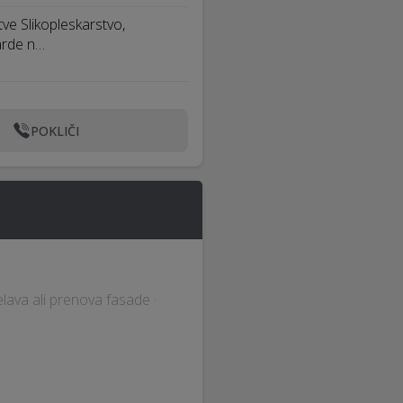
tve Slikopleskarstvo,
arde n…
POKLIČI
delava ali prenova fasade ·