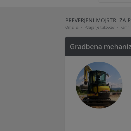
PREVERJENI MOJSTRI ZA
Omisli.si
Polaganje tlakovcev
Kamni
Gradbena mehanizac