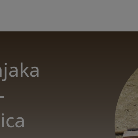
njaka
-
ica