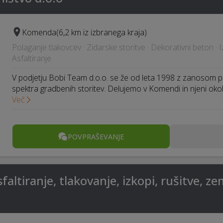
Komenda
(6,2 km iz izbranega kraja)
Polaganje tlakovcev · Zidarske storitve · Dekorativni beton · 
Asfaltiranje
V podjetju Bobi Team d.o.o. se že od leta 1998 z zanosom 
spektra gradbenih storitev. Delujemo v Komendi in njeni okol
Več
POVPRAŠEVANJE
altiranje, tlakovanje, izkopi, rušitve, ze