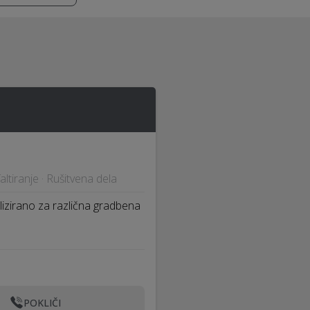
altiranje · Rušitvena dela
lizirano za različna gradbena
POKLIČI