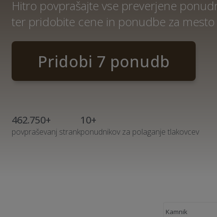
Hitro povprašajte vse preverjene ponudn
ter pridobite cene in ponudbe za mesto
Pridobi 7 ponudb
462.750+
10+
povpraševanj strank
ponudnikov za polaganje tlakovcev