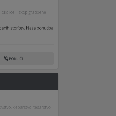
e okolice · Izkop gradbene
benih storitev. Naša ponudba
…
POKLIČI
ovstvo, kleparstvo, tesarstvo ·