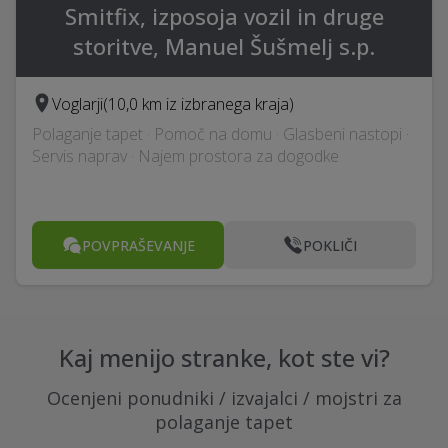
Smitfix, izposoja vozil in druge
storitve, Manuel Šušmelj s.p.
Voglarji
(10,0 km iz izbranega kraja)
Polaganje tapet · Pomoč na domu · Glasbeni nastopi ·
Servis naprav · Najem prostora za dogodke
POVPRAŠEVANJE
POKLIČI
Kaj menijo stranke, kot ste vi?
Ocenjeni ponudniki / izvajalci / mojstri za
polaganje tapet