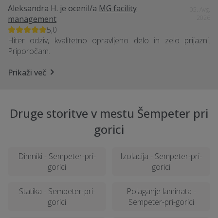
Aleksandra H.
je ocenil/a
MG facility
05. Avg.
management
2026
5,0
Hiter odziv, kvalitetno opravljeno delo in zelo prijazni.
Priporočam.
Prikaži več
Druge storitve v mestu Šempeter pri
gorici
Dimniki - Sempeter-pri-
Izolacija - Sempeter-pri-
gorici
gorici
Statika - Sempeter-pri-
Polaganje laminata -
gorici
Sempeter-pri-gorici