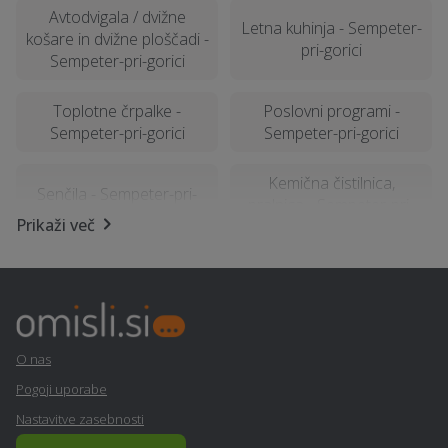
Avtodvigala / dvižne
Letna kuhinja - Sempeter-
košare in dvižne ploščadi -
pri-gorici
Sempeter-pri-gorici
Toplotne črpalke -
Poslovni programi -
Sempeter-pri-gorici
Sempeter-pri-gorici
Kemična čistilnica,
Senčila - Sempeter-pri-
pralnica - Sempeter-pri-
gorici
Prikaži več
gorici
Najem mobilnega WC-ja -
Mizarstvo - Sempeter-pri-
Sempeter-pri-gorici
gorici
Izvedba polnilnice za
Šiviljstvo, krojaštvo in
O nas
električna vozila -
vezenje - Sempeter-pri-
Pogoji uporabe
Sempeter-pri-gorici
gorici
Nastavitve zasebnosti
Računalništvo in IT